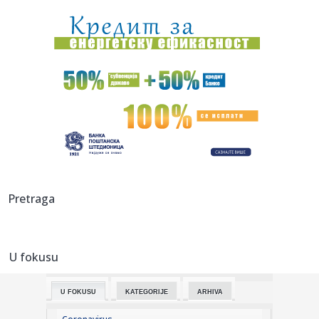
16:20:
Srpkinjama evropska bronza: Emilija, Natalija i Marija
"upucale" ...
16:17:
Povrijeđeni motociklista kod Brčkog van životne opasnosti
16:17:
Drugo veče „Fresh Wave“ festivala spojilo nespojive
ritmove
16:17:
Nada Topčagić iskreno o prolaznosti i najvećem strahu:
"Velika...
16:17:
Najveća željezara iz Afrike dolazi u BiH, velika prilika za
Pretraga
dom...
16:17:
Gmail uvodi velike promjene od 2027. godine: Milioni
korisnika mo...
U fokusu
16:17:
VIDEO: Test 2026 Fiat Grande Panda
U FOKUSU
KATEGORIJE
ARHIVA
16:16:
Mala strelica na instrument tabli koju mnogi vozači
godinama ne ...