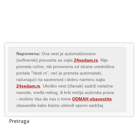
Napomena:
Ova vest je automatizovano
(softverski) preuzeta sa sajta
24sedam.rs
. Nije
preneta ručno, niti proverena od strane uredništva
portala "Vesti.rs", već je preneta automatski,
računajući na savesnost i dobru nameru sajta
24sedam.rs
. Ukoliko vest (članak) sadrži netačne
navode, vređa nekog, ili krši nečija autorska prava
- molimo Vas da nas o tome
ODMAH obavestite
obavestite kako bismo uklonili sporni sadržaj.
Pretraga