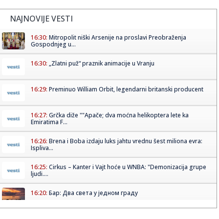
NAJNOVIJE VESTI
16:30:
Mitropolit niški Arsenije na proslavi Preobraženja
Gospodnjeg u...
16:30:
„Zlatni puž“ praznik animacije u Vranju
16:29:
Preminuo William Orbit, legendarni britanski producent
16:27:
Grčka diže ""Apače; dva moćna helikoptera lete ka
Emiratima F...
16:26:
Brena i Boba izdaju luks jahtu vrednu šest miliona evra:
Ispliva...
16:25:
Cirkus – Kanter i Vajt hoće u WNBA: "Demonizacija grupe
ljudi....
16:20:
Бар: Два света у једном граду
16:22:
Dvojica radnika povređena u fabrici u Kikindi