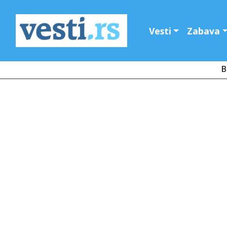
Vesti
Zabava
B