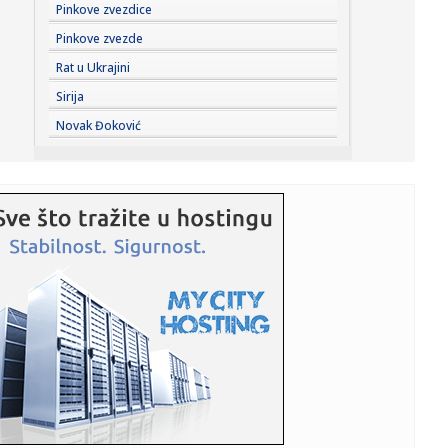
23:21:
Burna noć u Vitezu i Novom Travniku: Eksplozivna naprava
Pinkove zvezdice
bačena...
Pinkove zvezde
23:21:
Godišnja inflacija u Grčkoj usporila na 3,4 odsto u julu,
Rat u Ukrajini
najni...
Sirija
23:21:
Dunav sve niži, problemi sve veći: Elektrane smanjuju
Novak Đoković
proizvodn...
23:21:
Inspektori upali u ilegalnu sušaru: Oko 1.000 pršuta, svi će
b...
23:21:
Nevrijeme u Srbiji: Kiša napravila probleme vozačima na
auto-p...
23:21:
Belgijski ronilac pronašao neobično blago u olupini broda
na dn...
23:21:
Sveta Petka Trnova posebno se poštuje među ženama:
Ovi običaj...
23:21:
Bizarna ljubavna priča stiže u bioskope: Olivia Kolman ima
supr...
23:20:
Iza lika Barta Simpsona skoro četiri decenije stoji ova
žena: N...