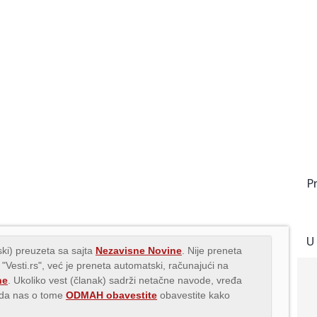
P
U
ki) preuzeta sa sajta
Nezavisne Novine
. Nije preneta
 "Vesti.rs", već je preneta automatski, računajući na
ne
. Ukoliko vest (članak) sadrži netačne navode, vređa
s da nas o tome
ODMAH obavestite
obavestite kako