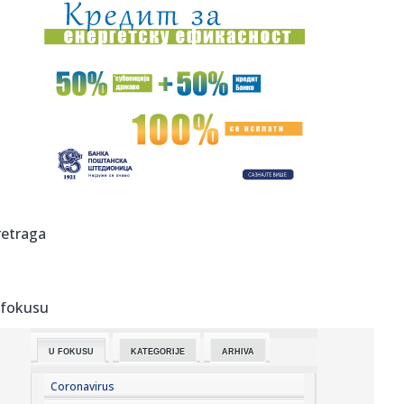
23:22:
KAKVA PORUKA PRED NASTAVAK SEZONE: Srbija nadigrala
Rusiju posle ...
23:21:
Nestao nakit vrijedan 10.000 evra: Snimak otkrio krajnje
neobičn...
23:21:
Krvoproliće u Gracu: Turčin izbo muškarca iz BiH i još
dvojic...
23:21:
Španija od subote uvodi kontrole za putnike iz Italije: Evo
šta...
23:21:
Pucano na vilu bogatog srpskog trgovca nekretninama u
retraga
Minhenu
23:21:
Ako vam nije do vježbanja, ova dvominutna aktivnost
može biti o...
 fokusu
23:21:
Teška saobraćajka u Prijedoru: Povrijeđen vozač motora
U FOKUSU
KATEGORIJE
ARHIVA
23:21:
U Zvorniku nastupali guslari iz Srbije, Crne Gore i
Republike Srp...
Coronavirus