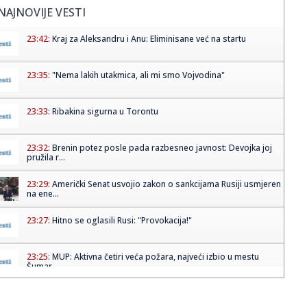
NAJNOVIJE VESTI
23:42:
Kraj za Aleksandru i Anu: Eliminisane već na startu
23:35:
"Nema lakih utakmica, ali mi smo Vojvodina"
23:33:
Ribakina sigurna u Torontu
23:32:
Brenin potez posle pada razbesneo javnost: Devojka joj
pružila r...
23:29:
Američki Senat usvojio zakon o sankcijama Rusiji usmjeren
na ene...
23:27:
Hitno se oglasili Rusi: "Provokacija!"
23:25:
MUP: Aktivna četiri veća požara, najveći izbio u mestu
Šumar...
23:24:
Ako ste planirali da kupite polovan automobil u Nemačkoj,
pogled...