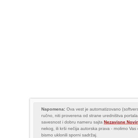
Napomena:
Ova vest je automatizovano (softvers
ručno, niti proverena od strane uredništva portala
savesnost i dobru nameru sajta
Nezavisne Novi
nekog, ili krši nečija autorska prava - molimo Va
bismo uklonili sporni sadržaj.