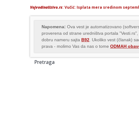
VojvodinaUzivo.rs
: Vučić: Isplata mera sredinom septe
Napomena:
Ova vest je automatizovano (softvers
proverena od strane uredništva portala "Vesti.rs",
dobru nameru sajta
B92
. Ukoliko vest (članak) s
prava - molimo Vas da nas o tome
ODMAH obave
Pretraga