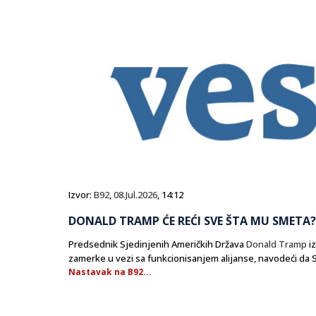
Izvor:
B92
,
08.Jul.2026
, 14:12
DONALD TRAMP ĆE REĆI SVE ŠTA MU SMETA
Predsednik Sjedinjenih Američkih Država
Donald Tramp
iz
zamerke u vezi sa funkcionisanjem alijanse, navodeći d
Nastavak na B92...