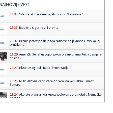
NAJNOVIJE VESTI
23:35:
"Nema lakih utakmica, ali mi smo Vojvodina"
23:33:
Ribakina sigurna u Torontu
23:32:
Brenin potez posle pada razbesneo javnost: Devojka joj
pružila r...
23:29:
Američki Senat usvojio zakon o sankcijama Rusiji usmjeren
na ene...
23:27:
Hitno se oglasili Rusi: "Provokacija!"
23:25:
MUP: Aktivna četiri veća požara, najveći izbio u mestu
Šumar...
23:24:
Ako ste planirali da kupite polovan automobil u Nemačkoj,
pogled...
23:22:
KAKVA PORUKA PRED NASTAVAK SEZONE: Srbija nadigrala
Rusiju posle ...