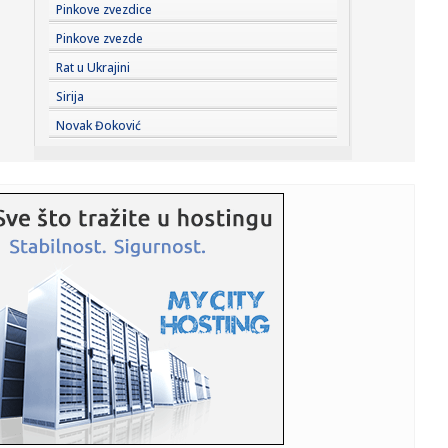
23:21:
Godišnja inflacija u Grčkoj usporila na 3,4 odsto u julu,
Pinkove zvezdice
najni...
Pinkove zvezde
23:21:
Dunav sve niži, problemi sve veći: Elektrane smanjuju
Rat u Ukrajini
proizvodn...
Sirija
23:21:
Inspektori upali u ilegalnu sušaru: Oko 1.000 pršuta, svi će
Novak Đoković
b...
23:21:
Nevrijeme u Srbiji: Kiša napravila probleme vozačima na
auto-p...
23:21:
Belgijski ronilac pronašao neobično blago u olupini broda
na dn...
23:21:
Sveta Petka Trnova posebno se poštuje među ženama:
Ovi običaj...
23:21:
Bizarna ljubavna priča stiže u bioskope: Olivia Kolman ima
supr...
23:20:
Iza lika Barta Simpsona skoro četiri decenije stoji ova
žena: N...
23:20:
Mudrik pred selidbom iz Čelsija – Lampard želi da oživi
kari...