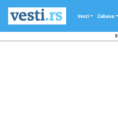
Vesti
Zabava
B