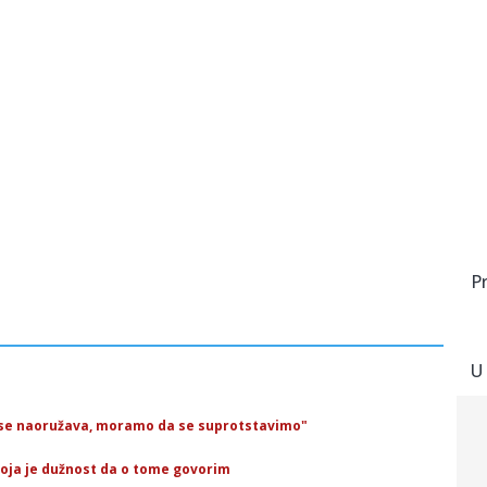
P
U
ja se naoružava, moramo da se suprotstavimo"
 moja je dužnost da o tome govorim