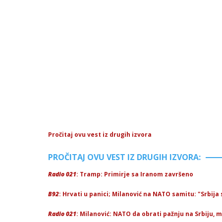
Pročitaj ovu vest iz drugih izvora
PROČITAJ OVU VEST IZ DRUGIH IZVORA:
Radio 021
: Tramp: Primirje sa Iranom završeno
B92
: Hrvati u panici; Milanović na NATO samitu: "Srbi
Radio 021
: Milanović: NATO da obrati pažnju na Srbiju,