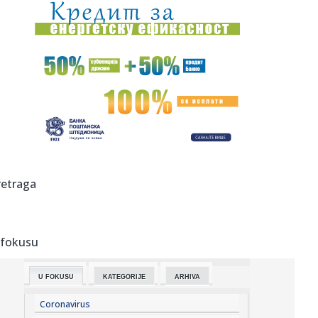
23:21:
Nestao nakit vrijedan 10.000 evra: Snimak otkrio krajnje
neobičn...
23:21:
Krvoproliće u Gracu: Turčin izbo muškarca iz BiH i još
dvojic...
23:21:
Španija od subote uvodi kontrole za putnike iz Italije: Evo
šta...
23:21:
Pucano na vilu bogatog srpskog trgovca nekretninama u
Minhenu
23:21:
Ako vam nije do vježbanja, ova dvominutna aktivnost
retraga
može biti o...
23:21:
Teška saobraćajka u Prijedoru: Povrijeđen vozač motora
 fokusu
23:21:
U Zvorniku nastupali guslari iz Srbije, Crne Gore i
Republike Srp...
U FOKUSU
KATEGORIJE
ARHIVA
23:21:
Burna noć u Vitezu i Novom Travniku: Eksplozivna naprava
bačena...
Coronavirus