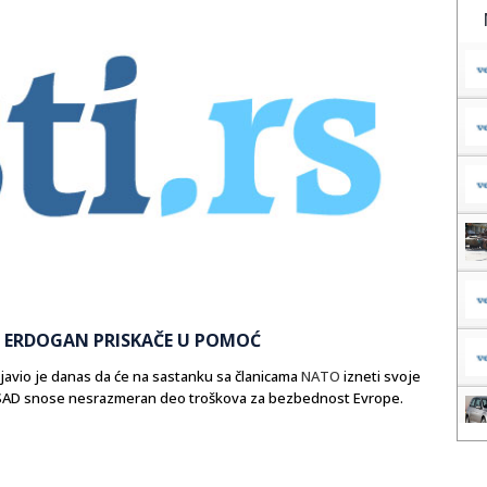
? ERDOGAN PRISKAČE U POMOĆ
javio je danas da će na sastanku sa članicama
NATO
izneti svoje
a SAD snose nesrazmeran deo troškova za bezbednost Evrope.