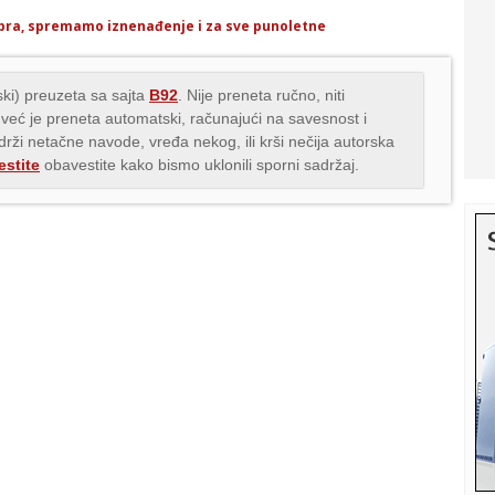
mbra, spremamo iznenađenje i za sve punoletne
ki) preuzeta sa sajta
B92
. Nije preneta ručno, niti
 već je preneta automatski, računajući na savesnost i
adrži netačne navode, vređa nekog, ili krši nečija autorska
stite
obavestite kako bismo uklonili sporni sadržaj.