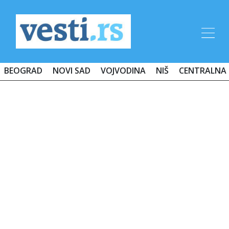
BEOGRAD
NOVI SAD
VOJVODINA
NIŠ
CENTRALNA 