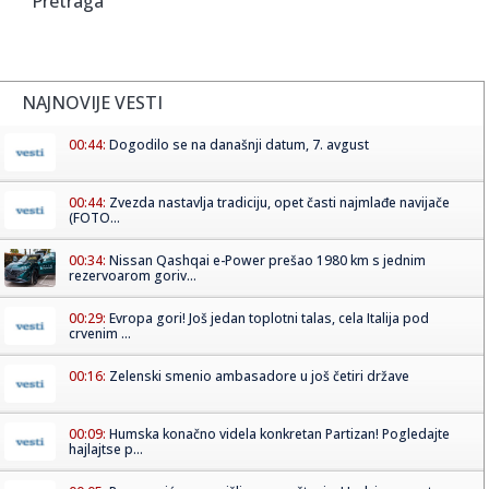
Pretraga
NAJNOVIJE VESTI
00:44:
Dogodilo se na današnji datum, 7. avgust
00:44:
Zvezda nastavlja tradiciju, opet časti najmlađe navijače
(FOTO...
00:34:
Nissan Qashqai e-Power prešao 1980 km s jednim
rezervoarom goriv...
00:29:
Evropa gori! Još jedan toplotni talas, cela Italija pod
crvenim ...
00:16:
Zelenski smenio ambasadore u još četiri države
00:09:
Humska konačno videla konkretan Partizan! Pogledajte
hajlajtse p...