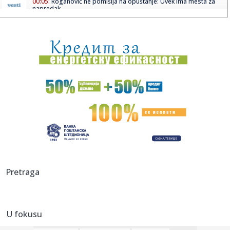
00:05:
Roganović ne pomišlja na opuštanje: Uvek ima mesta za
napredak...
00:04:
Vukotić ne zna ko je Baba: "Vidim da ga svi hvale"
00:01:
Na današnji dan, 7. avgust
23:59:
U predgrađu Damaska podignut autobus u vazduh, dve
osobe poginul...
23:55:
ROMAŠČENKO POSLE POTOPA U HUMSKOJ: Jedna stvar
posebno ga je ra...
23:54:
Aleksić: "Nemamo čega da se plašimo u Kazahstanu"
VIDEO
23:48:
Trener Tobola: "Hteli smo da Partizan napada po krilu"
Pretraga
23:47:
Škoda Peaq u serijskoj proizvodnji
U fokusu
23:44:
"Mesi bi bio Pikaso" VIDEO