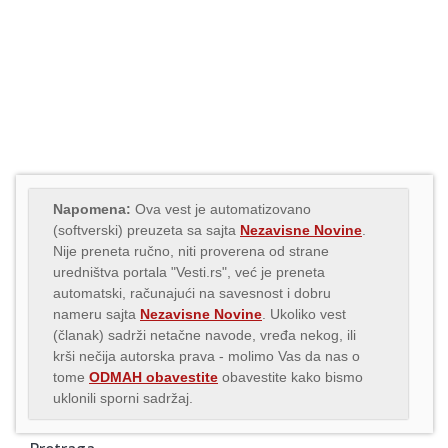
Napomena:
Ova vest je automatizovano
(softverski) preuzeta sa sajta
Nezavisne Novine
.
Nije preneta ručno, niti proverena od strane
uredništva portala "Vesti.rs", već je preneta
automatski, računajući na savesnost i dobru
nameru sajta
Nezavisne Novine
. Ukoliko vest
(članak) sadrži netačne navode, vređa nekog, ili
krši nečija autorska prava - molimo Vas da nas o
tome
ODMAH obavestite
obavestite kako bismo
uklonili sporni sadržaj.