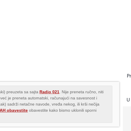
P
ki) preuzeta sa sajta
Radio 021
. Nije preneta ručno, niti
 već je preneta automatski, računajući na savesnost i
U
nak) sadrži netačne navode, vređa nekog, ili krši nečija
H obavestite
obavestite kako bismo uklonili sporni