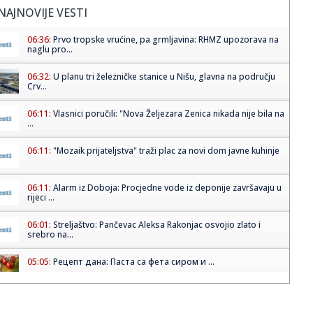
NAJNOVIJE VESTI
06:36:
Prvo tropske vrućine, pa grmljavina: RHMZ upozorava na
naglu pro...
06:32:
U planu tri železničke stanice u Nišu, glavna na području
Crv...
06:11:
Vlasnici poručili: "Nova Željezara Zenica nikada nije bila na
...
06:11:
"Mozaik prijateljstva" traži plac za novi dom javne kuhinje
06:11:
Alarm iz Doboja: Procjedne vode iz deponije završavaju u
rijeci ...
06:01:
Streljaštvo: Pančevac Aleksa Rakonjac osvojio zlato i
srebro na...
05:05:
Рецепт дана: Паста са фета сиром и ...
01:21:
Mercedes-AMG GT 53 4-Door Coupe