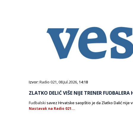
Izvor:
Radio 021
,
08.Jul.2026
, 14:18
ZLATKO DELIĆ VIŠE NIJE TRENER FUDBALERA
Fudbalski
savez Hrvatske saopštio je da Zlatko Dalić nije 
Nastavak na Radio 021...