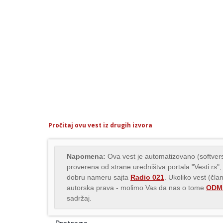
Pročitaj ovu vest iz drugih izvora
Napomena:
Ova vest je automatizovano (softvers
proverena od strane uredništva portala "Vesti.rs",
dobru nameru sajta
Radio 021
. Ukoliko vest (čla
autorska prava - molimo Vas da nas o tome
ODMA
sadržaj.