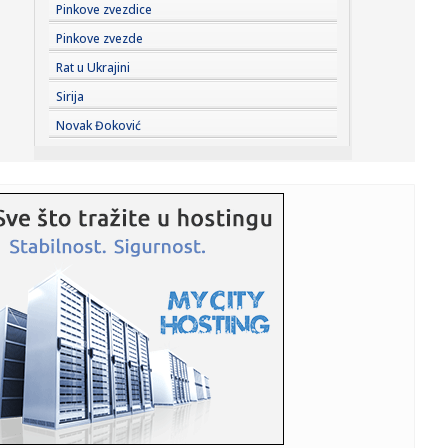
00:01:
Na današnji dan, 7. avgust
Pinkove zvezdice
Pinkove zvezde
23:59:
U predgrađu Damaska podignut autobus u vazduh, dve
Rat u Ukrajini
osobe poginul...
Sirija
23:55:
ROMAŠČENKO POSLE POTOPA U HUMSKOJ: Jedna stvar
Novak Đoković
posebno ga je ra...
23:54:
Aleksić: "Nemamo čega da se plašimo u Kazahstanu"
VIDEO
23:48:
Trener Tobola: "Hteli smo da Partizan napada po krilu"
23:47:
Škoda Peaq u serijskoj proizvodnji
23:44:
"Mesi bi bio Pikaso" VIDEO
23:41:
Marinović nakon pobjede: Zaslužili smo još koji gol, ali
svaka...
23:41:
Može li ljetna avantura ipak nekako prerasti u ozbiljnu
vezu?