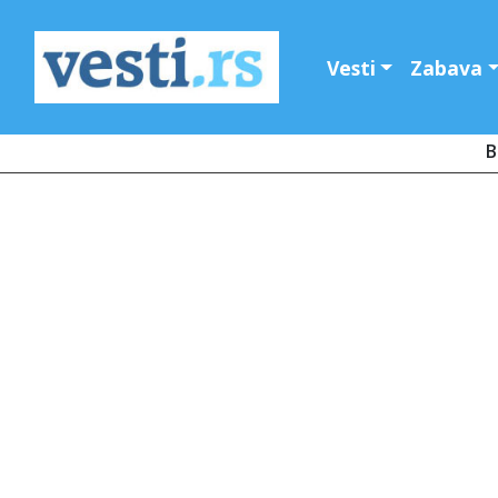
Vesti
Zabava
B