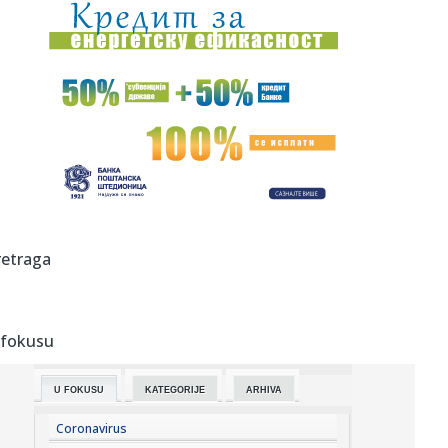
00:44:
Dogodilo se na današnji datum, 7. avgust
00:44:
Zvezda nastavlja tradiciju, opet časti najmlađe navijače
(FOTO...
00:34:
Nissan Qashqai e-Power prešao 1980 km s jednim
rezervoarom goriv...
00:29:
Evropa gori! Još jedan toplotni talas, cela Italija pod
crvenim ...
00:16:
Zelenski smenio ambasadore u još četiri države
retraga
00:09:
Humska konačno videla konkretan Partizan! Pogledajte
hajlajtse p...
 fokusu
00:05:
Roganović ne pomišlja na opuštanje: Uvek ima mesta za
napredak...
U FOKUSU
KATEGORIJE
ARHIVA
00:04:
Vukotić ne zna ko je Baba: "Vidim da ga svi hvale"
Coronavirus