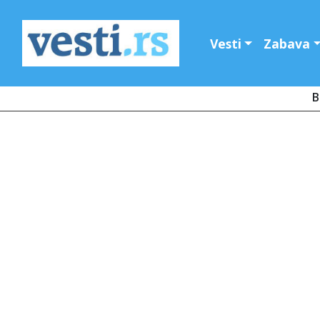
Vesti
Zabava
B