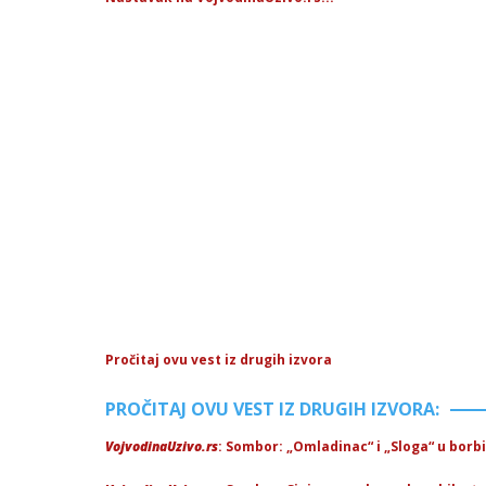
Pročitaj ovu vest iz drugih izvora
PROČITAJ OVU VEST IZ DRUGIH IZVORA:
VojvodinaUzivo.rs
: Sombor: „Omladinac“ i „Sloga“ u borb