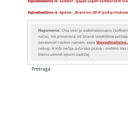
VojvodinaUzivo.rs
: Sombor: Sjajan uspeh somborskih st
VojvodinaUzivo.rs
: Apatin: „Bratstvo 2019“ pod pritiskom
Napomena:
Ova vest je automatizovano (softvers
ručno, niti proverena od strane uredništva portala
savesnost i dobru nameru sajta
VojvodinaUzivo.
nekog, ili krši nečija autorska prava - molimo Va
bismo uklonili sporni sadržaj.
Pretraga