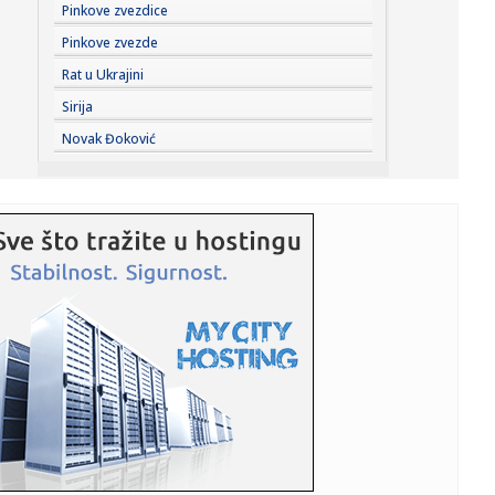
23:41:
Marinović nakon pobjede: Zaslužili smo još koji gol, ali
Pinkove zvezdice
svaka...
Pinkove zvezde
23:41:
Može li ljetna avantura ipak nekako prerasti u ozbiljnu
Rat u Ukrajini
vezu?
Sirija
23:38:
Partizan demolirao Tobol, Ilić konačno zadovoljan: Na
Novak Đoković
momente j...
23:36:
U Minhenu krenula serijska proizvodnja potpuno
električnog BMW-a...
23:35:
Otkriveni detalji pucnjave na američki konzulat; Iza svega
stoji...
23:34:
PRE PAR MESECI SANJALI TITULU, SADA IH SVI DEMOLIRAJU:
Benfika si...
23:33:
Težak udes žene iz BiH: Bmw-om se „zakucala“ u zid, na
nju ...
23:33:
Kratak predah od vrućina: Pljuskovi noćas stižu u region,
osvj...
23:33:
Osuđen provalnik iz BiH, branio se da je krao za liječenje
ćer...