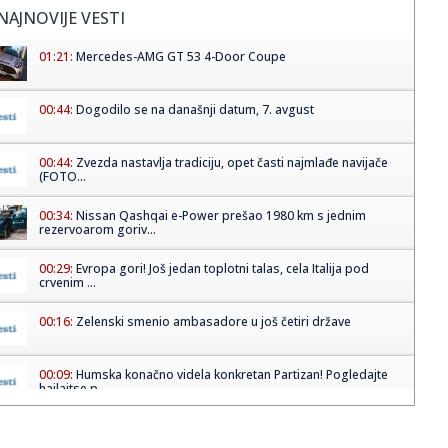
NAJNOVIJE VESTI
01:21:
Mercedes-AMG GT 53 4-Door Coupe
00:44:
Dogodilo se na današnji datum, 7. avgust
00:44:
Zvezda nastavlja tradiciju, opet časti najmlađe navijače
(FOTO...
00:34:
Nissan Qashqai e-Power prešao 1980 km s jednim
rezervoarom goriv...
00:29:
Evropa gori! Još jedan toplotni talas, cela Italija pod
crvenim ...
00:16:
Zelenski smenio ambasadore u još četiri države
00:09:
Humska konačno videla konkretan Partizan! Pogledajte
hajlajtse p...
00:05:
Roganović ne pomišlja na opuštanje: Uvek ima mesta za
napredak...