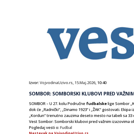
Izvor:
VojvodinaUzivo.rs
,
15.Maj.2026
, 10:40
SOMBOR: SOMBORSKI KLUBOVI PRED VAŽNI
SOMBOR – U 27. kolu Područne
fudbalske
lige Sombor „K
dok će „Radnički“, „Dinamo 1923“ i „ŽAK“ gostovati. Ekipa i
„Kordun“ trenutno zauzima deseto mesto na tabeli sa 33 os
Vest Sombor: Somborski klubovi pred važnim izazovima obj
Pogledaj vesti o:
Fudbal
Nastavak na VojvodinaUzivo.rs...