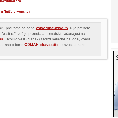
onofudbalera
 u finišu prvenstva
ki) preuzeta sa sajta
VojvodinaUzivo.rs
. Nije preneta
 "Vesti.rs", već je preneta automatski, računajući na
rs
. Ukoliko vest (članak) sadrži netačne navode, vređa
s da nas o tome
ODMAH obavestite
obavestite kako