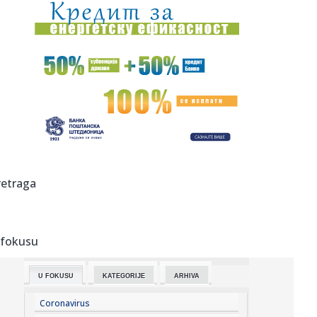
00:04:
Vukotić ne zna ko je Baba: "Vidim da ga svi hvale"
00:01:
Na današnji dan, 7. avgust
23:59:
U predgrađu Damaska podignut autobus u vazduh, dve
osobe poginul...
23:55:
ROMAŠČENKO POSLE POTOPA U HUMSKOJ: Jedna stvar
posebno ga je ra...
23:54:
Aleksić: "Nemamo čega da se plašimo u Kazahstanu"
retraga
VIDEO
23:48:
Trener Tobola: "Hteli smo da Partizan napada po krilu"
 fokusu
23:47:
Škoda Peaq u serijskoj proizvodnji
U FOKUSU
KATEGORIJE
ARHIVA
23:44:
"Mesi bi bio Pikaso" VIDEO
Coronavirus