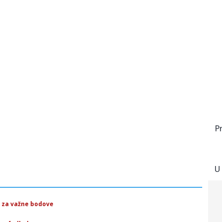
P
U
i za važne bodove