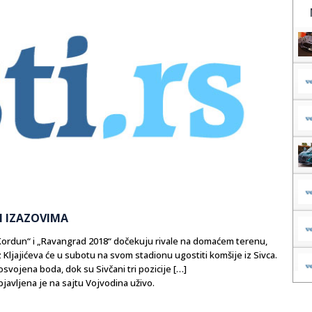
M IZAZOVIMA
ordun“ i „Ravangrad 2018“ dočekuju rivale na domaćem terenu,
z Kljajićeva će u subotu na svom stadionu ugostiti komšije iz Sivca.
vojena boda, dok su Sivčani tri pozicije […]
avljena je na sajtu Vojvodina uživo.