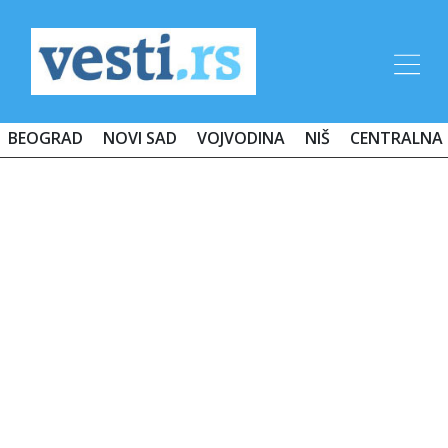
BEOGRAD
NOVI SAD
VOJVODINA
NIŠ
CENTRALNA 