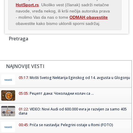
HotSport.rs
. Ukoliko vest (članak) sadrži netačne
navode, vređa nekog, ili krši nečija autorska prava
- molimo Vas da nas o tome
ODMAH obavestite
obavestite kako bismo uklonili sporni sadržaj.
Pretraga
NAJNOVIJE VESTI
05:17:
Mošti Svetog Nektarija Eginskog od 14. avgusta u Glogonju
05:05:
Рецепт дана: Чоколадни колач са ...
01:22:
VIDEO: Novi Audi od 600.000 evra je razvijen za samo 405
dana
00:45:
Priča se nastavlja: Pelegrini ostaje u Romi (FOTO)