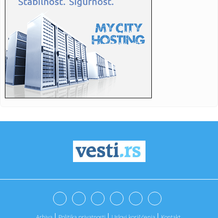
23:21:
ZVEZDA SPREMA POJAČANJE: Igrač Real Madrida na korak
od Malog K...
23:21:
Izrael pravi plan bez Trampa
23:16:
Heroji sa Olimpa! Srbi sat vremena vodili borbu za život na
opas...
23:16:
Bruno Gimaraeš prešao iz Njukasla u Arsenal
23:16:
Drama se nastavlja: "Samo igračice koje su žene mogu u
WNBA, al...
23:06:
Jovanovića čeka ogroman posao – Teleoptik ponovo
poražen
23:04:
Od jutarnje kafe do večernjeg izlaska: Crne haljine do 3.000
din...
23:03:
Vatreni pakao kod Doljevca! Automobili potpuno uništeni,
plamen ...
Arhiva
Politika privatnosti
Uslovi korišćenja
Kontakt