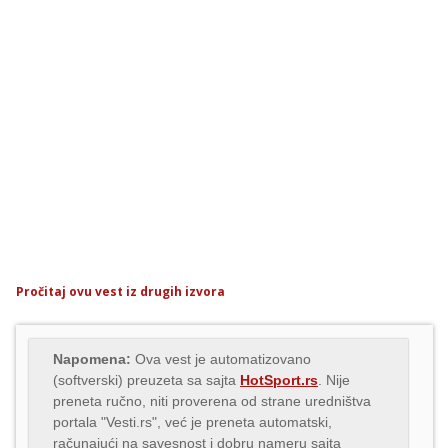
Pročitaj ovu vest iz drugih izvora
Napomena:
Ova vest je automatizovano
(softverski) preuzeta sa sajta
HotSport.rs
. Nije
preneta ručno, niti proverena od strane uredništva
portala "Vesti.rs", već je preneta automatski,
računajući na savesnost i dobru nameru sajta