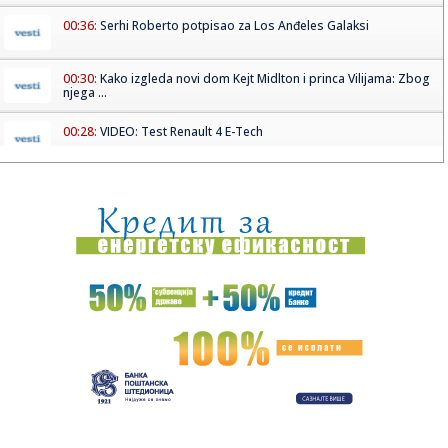
00:36:
Serhi Roberto potpisao za Los Anđeles Galaksi
00:30:
Kako izgleda novi dom Kejt Midlton i princa Vilijama: Zbog
njega ...
00:28:
VIDEO: Test Renault 4 E-Tech
00:24:
Dogodilo se na današnji datum, 9. avgust
00:24:
Džeko u centru spektakla: Šalke okupio više hiljada navijača
00:24:
Bez golova u Hercegovini: Široki i Sloga, Sarajevo i Radnik
remi...
00:20:
Đura Đ. Trajković br. 26: Plejlista za sivu zonu (Fontaines
D....
00:17:
Velika akcija tokom noći i ranog jutra u Beogradu: Ekipe
izlaze ...