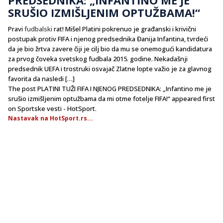
SRUŠIO IZMIŠLJENIM OPTUŽBAMA!“
Pravi
fudbalski
rat! Mišel Platini pokrenuo je građanski i krivični
postupak protiv FIFA i njenog predsednika Đanija Infantina, tvrdeći
da je bio žrtva zavere čiji je cilj bio da mu se onemogući kandidatura
za prvog čoveka svetskog fudbala 2015. godine. Nekadašnji
predsednik UEFA i trostruki osvajač Zlatne lopte važio je za glavnog
favorita da nasledi […]
The post PLATINI TUŽI FIFA I NJENOG PREDSEDNIKA: „Infantino me je
srušio izmišljenim optužbama da mi otme fotelje FIFA!“ appeared first
on Sportske vesti - HotSport.
Nastavak na HotSport.rs...