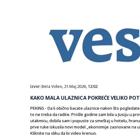
Izvor:
Beta Video
,
21.Maj.2026
, 12:02
KAKO MALA ULAZNICA POKREĆE VELIKO POT
PEKING - Da li obično bacate ulaznice nakon što pogledate
to ne treba da radite. Prošle godine sam bila u Jusiju u pr
utakmicu, dobila sam i popuste za smeštaj u hotelu, hranu 
prve ruke iskusila novi model „ekonomije zasnovane na u
Kliknite na sliku da bi video krenuo.