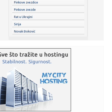
21:05:
Dolazi nam petak: Najzad blago osveženje, mogući
Pinkove zvezdice
pljuskovi u No...
Pinkove zvezde
21:03:
Evropa priča o Srbinu: Cvetkoviću dovoljno 16 sekundi za
Rat u Ukrajini
najbr...
Sirija
21:02:
Fedorov se i dalje nada povratku
Novak Đoković
21:02:
Zahar otkrio šta bi uradio svakoj ženi: "Samo neka kaže..."
21:01:
Spor u „MTU Maintenance Serbia“ stigao do evropskih
sindikaln...
21:00:
Milioni se daju za “Dane šljive”, dok su voćari u teškom p...
21:00:
Srbiju bi zaštita od klimatskih promena mogla da košta
više od...
21:00:
Evakuacija stanovnika dva naselja zbog požara u
Deliblatskoj pe...
20:58:
Horor u Nemačkoj: Sudarila se dva tramvaja, više od 25
povređe...