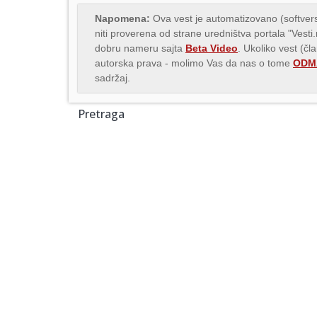
Napomena:
Ova vest je automatizovano (softvers
niti proverena od strane uredništva portala "Vesti
dobru nameru sajta
Beta Video
. Ukoliko vest (čl
autorska prava - molimo Vas da nas o tome
ODMA
sadržaj.
Pretraga