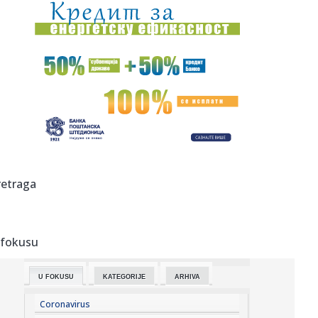
21:16:
Novine: "Potresni simbol srpskog stradanja"; "Atomima
ciljaju Kin...
21:09:
Zelenski smijenio i ambasadore u Hrvatskoj i Crnoj Gori, u
subotu...
21:09:
Zašto instinktivno stišavamo radio kada tražimo adresu ili
se ...
21:09:
Vučić: Što me Helez više napada, sve više mi raste ugled u
B...
21:09:
Nolan oborio sve rekorde u Srbiji i Crnoj Gori: "Odiseju"
retraga
pogleda...
21:09:
Ove tri namirnice trebalo bi da izbjegavate za večeru
 fokusu
21:09:
(UŽIVO) Borac kontroliše sve, Vitebsk ostao sa igračem
manje (...
U FOKUSU
KATEGORIJE
ARHIVA
21:07:
Subvencije u Njemačkoj izazvale pomamu: Više od 100.000
prijava...
Coronavirus