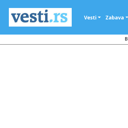
Vesti
Zabava
B