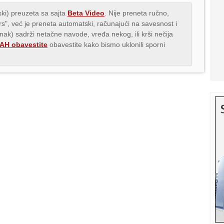
ki) preuzeta sa sajta
Beta Video
. Nije preneta ručno,
.rs", već je preneta automatski, računajući na savesnost i
anak) sadrži netačne navode, vređa nekog, ili krši nečija
H obavestite
obavestite kako bismo uklonili sporni