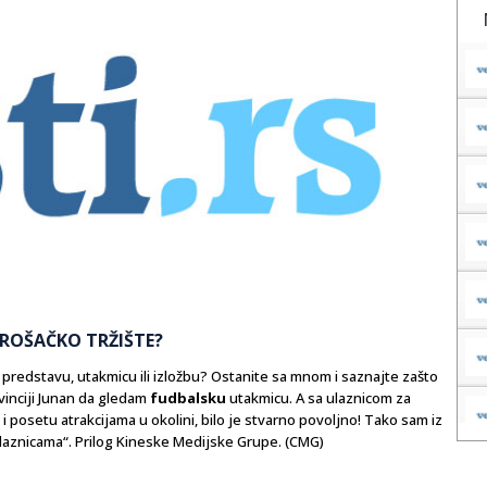
ROŠAČKO TRŽIŠTE?
 predstavu, utakmicu ili izložbu? Ostanite sa mnom i saznajte zašto
ovinciji Junan da gledam
fudbalsku
utakmicu. A sa ulaznicom za
i posetu atrakcijama u okolini, bilo je stvarno povoljno! Tako sam iz
laznicama“. Prilog Kineske Medijske Grupe. (CMG)