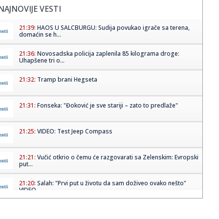
NAJNOVIJE VESTI
21:39:
HAOS U SALCBURGU: Sudija povukao igrače sa terena,
domaćin se h...
21:36:
Novosadska policija zaplenila 85 kilograma droge:
Uhapšene tri o...
21:32:
Tramp brani Hegseta
21:31:
Fonseka: "Đoković je sve stariji – zato to predlaže"
21:25:
VIDEO: Test Jeep Compass
21:21:
Vučić otkrio o čemu će razgovarati sa Zelenskim: Evropski
put...
21:20:
Salah: "Prvi put u životu da sam doživeo ovako nešto"
VIDEO
21:20:
Kratka kosa zahteva pravi sprej – evo kako da ga
izaberete