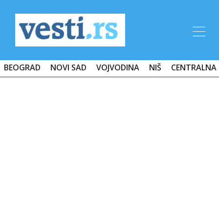
BEOGRAD
NOVI SAD
VOJVODINA
NIŠ
CENTRALNA 