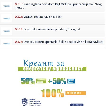
00:30:
Kako izgleda novi dom Kejt Midlton i princa Vilijama: Zbog
njega ...
00:28:
VIDEO: Test Renault 4 E-Tech
00:24:
Dogodilo se na današnji datum, 9. avgust
00:24:
Džeko u centru spektakla: Šalke okupio više hiljada navijača
00:24:
Bez golova u Hercegovini: Široki i Sloga, Sarajevo i Radnik
remi...
00:20:
Đura Đ. Trajković br. 26: Plejlista za sivu zonu (Fontaines
D....
00:17:
Velika akcija tokom noći i ranog jutra u Beogradu: Ekipe
izlaze ...
00:02:
Na današnji dan, 9. avgust
23:54:
TEŽAK UDARAC ZA HETAFE PRED EVROPU: Važan igrač