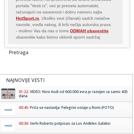
portala "Vesti.rs", već je preneta automatski,
računajući na savesnost i dobru nameru sajta
HotSport.rs
. Ukoliko vest (članak) sadrži netačne
navode, vređa nekog, ili krši nečija autorska prava
- molimo Vas da nas o tome
ODMAH obavestite
obavestite kako bismo uklonili sporni sadržaj.
Pretraga
NAJNOVIJE VESTI
01:22:
VIDEO: Novi Audi od 600.000 evra je razvijen za samo 405
dana
00:45:
Priča se nastavlja: Pelegrini ostaje u Romi (FOTO)
00:36:
Serhi Roberto potpisao za Los Anđeles Galaksi