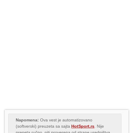
Napomena:
Ova vest je automatizovano
(softverski) preuzeta sa sajta
HotSport.rs
. Nije
preneta ručno, niti proverena od strane uredništva