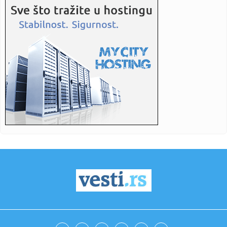
23:21:
Izrael pravi plan bez Trampa
23:16:
Heroji sa Olimpa! Srbi sat vremena vodili borbu za život na
opas...
23:16:
Bruno Gimaraeš prešao iz Njukasla u Arsenal
23:16:
Drama se nastavlja: "Samo igračice koje su žene mogu u
WNBA, al...
23:06:
Jovanovića čeka ogroman posao – Teleoptik ponovo
poražen
23:04:
Od jutarnje kafe do večernjeg izlaska: Crne haljine do 3.000
din...
23:03:
Vatreni pakao kod Doljevca! Automobili potpuno uništeni,
plamen ...
23:00:
Crvena zvezda slavila protiv Novog Pazara, Katai junak
pobjede
22:59:
Šteta! Mlade lavice ostale bez finala