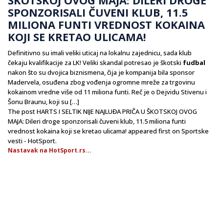
SPONZORISALI ČUVENI KLUB, 11.5
MILIONA FUNTI VREDNOST KOKAINA
KOJI SE KRETAO ULICAMA!
Definitivno su imali veliki uticaj na lokalnu zajednicu, sada klub
čekaju kvalifikacije za LK! Veliki skandal potresao je škotski
fudbal
nakon što su dvojica biznismena, čija je kompanija bila sponsor
Madervela, osuđena zbog vođenja ogromne mreže za trgovinu
kokainom vredne više od 11 miliona funti. Reč je o Dejvidu Stivenu i
Šonu Braunu, koji su […]
The post HARTS I SELTIK NIJE NAJLUĐA PRIČA U ŠKOTSKOJ OVOG
MAJA: Dileri droge sponzorisali čuveni klub, 11.5 miliona funti
vrednost kokaina koji se kretao ulicama! appeared first on Sportske
vesti - HotSport.
Nastavak na HotSport.rs...