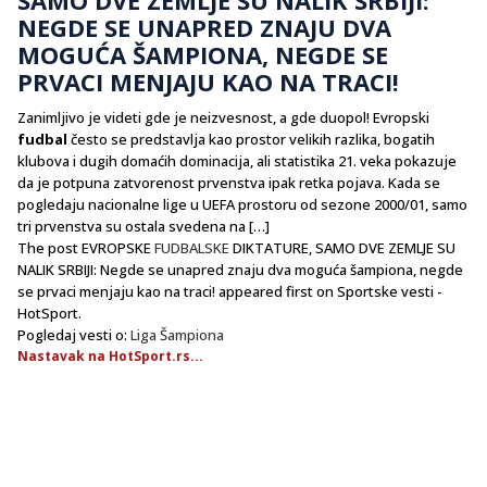
NEGDE SE UNAPRED ZNAJU DVA
MOGUĆA ŠAMPIONA, NEGDE SE
PRVACI MENJAJU KAO NA TRACI!
Zanimljivo je videti gde je neizvesnost, a gde duopol! Evropski
fudbal
često se predstavlja kao prostor velikih razlika, bogatih
klubova i dugih domaćih dominacija, ali statistika 21. veka pokazuje
da je potpuna zatvorenost prvenstva ipak retka pojava. Kada se
pogledaju nacionalne lige u UEFA prostoru od sezone 2000/01, samo
tri prvenstva su ostala svedena na […]
The post EVROPSKE
FUDBALSKE
DIKTATURE, SAMO DVE ZEMLJE SU
NALIK SRBIJI: Negde se unapred znaju dva moguća šampiona, negde
se prvaci menjaju kao na traci! appeared first on Sportske vesti -
HotSport.
Pogledaj vesti o:
Liga Šampiona
Nastavak na HotSport.rs...