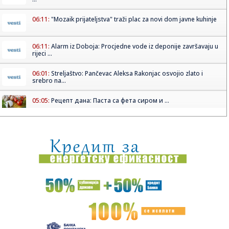
06:11:
"Mozaik prijateljstva" traži plac za novi dom javne kuhinje
06:11:
Alarm iz Doboja: Procjedne vode iz deponije završavaju u
rijeci ...
06:01:
Streljaštvo: Pančevac Aleksa Rakonjac osvojio zlato i
srebro na...
05:05:
Рецепт дана: Паста са фета сиром и ...
01:21:
Mercedes-AMG GT 53 4-Door Coupe
00:44:
Dogodilo se na današnji datum, 7. avgust
00:44:
Zvezda nastavlja tradiciju, opet časti najmlađe navijače
(FOTO...
00:34:
Nissan Qashqai e-Power prešao 1980 km s jednim
rezervoarom goriv...