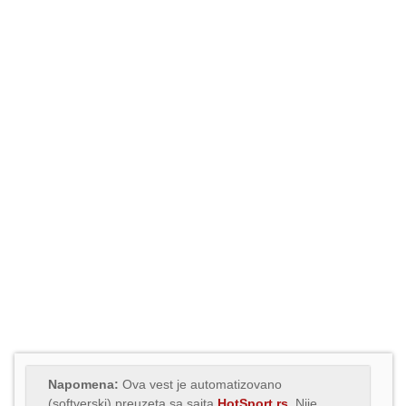
Napomena:
Ova vest je automatizovano
(softverski) preuzeta sa sajta
HotSport.rs
. Nije