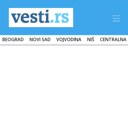
BEOGRAD
NOVI SAD
VOJVODINA
NIŠ
CENTRALNA 