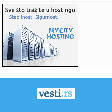
VIDEO
23:48:
Trener Tobola: "Hteli smo da Partizan napada po krilu"
23:47:
Škoda Peaq u serijskoj proizvodnji
23:44:
"Mesi bi bio Pikaso" VIDEO
23:41:
Marinović nakon pobjede: Zaslužili smo još koji gol, ali
svaka...
23:41:
Može li ljetna avantura ipak nekako prerasti u ozbiljnu
vezu?
23:38:
Partizan demolirao Tobol, Ilić konačno zadovoljan: Na
momente j...
23:36:
U Minhenu krenula serijska proizvodnja potpuno
električnog BMW-a...
23:35:
Otkriveni detalji pucnjave na američki konzulat; Iza svega
stoji...