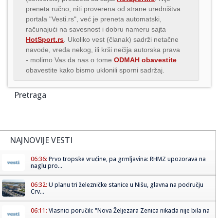
preneta ručno, niti proverena od strane uredništva
portala "Vesti.rs", već je preneta automatski,
računajući na savesnost i dobru nameru sajta
HotSport.rs
. Ukoliko vest (članak) sadrži netačne
navode, vređa nekog, ili krši nečija autorska prava
- molimo Vas da nas o tome
ODMAH obavestite
obavestite kako bismo uklonili sporni sadržaj.
Pretraga
NAJNOVIJE VESTI
06:36:
Prvo tropske vrućine, pa grmljavina: RHMZ upozorava na
naglu pro...
06:32:
U planu tri železničke stanice u Nišu, glavna na području
Crv...
06:11:
Vlasnici poručili: "Nova Željezara Zenica nikada nije bila na
...