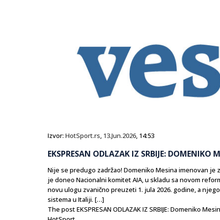
Izvor:
HotSport.rs
,
13.Jun.2026
, 14:53
EKSPRESAN ODLAZAK IZ SRBIJE: DOMENIKO 
Nije se predugo zadržao! Domeniko Mesina imenovan je za 
je doneo Nacionalni komitet AIA, u skladu sa novom reform
novu ulogu zvanično preuzeti 1. jula 2026. godine, a njeg
sistema u Italiji. […]
The post EKSPRESAN ODLAZAK IZ SRBIJE: Domeniko Mesin
HotSport.