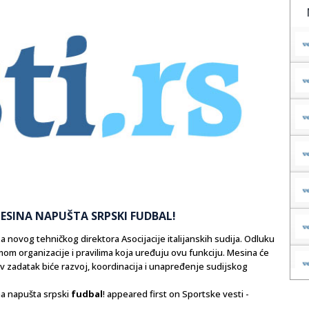
MESINA NAPUŠTA SRPSKI FUDBAL!
novog tehničkog direktora Asocijacije italijanskih sudija. Odluku
om organizacije i pravilima koja uređuju ovu funkciju. Mesina će
ov zadatak biće razvoj, koordinacija i unapređenje sudijskog
a napušta srpski
fudbal
! appeared first on Sportske vesti -