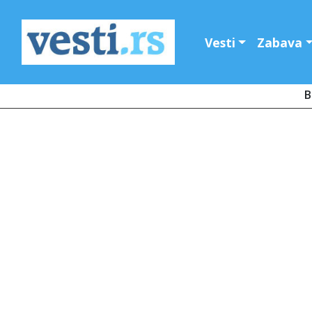
Vesti
Zabava
B