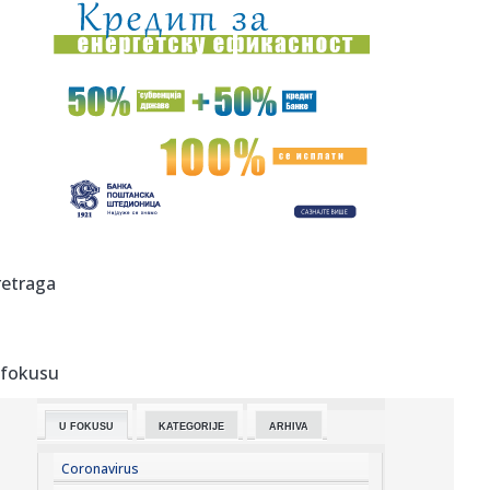
20:04:
Kostić predstavljen u Ajndhovenu: Kada je stigao poziv,
odmah sa...
20:00:
Iran priprema zakon koji bi neprijateljskim brodovima
zabranio pr...
20:00:
Počela inspekcijska kontrola neracionalne potrošnje vode
u Br...
20:00:
Tukovi poslije godina straha dobili zaštitu: Zid čuva
naselje o...
20:00:
Mještani blokirali magistralni put i poslali jasnu poruku:
retraga
"Na 4...
20:00:
Veliki proizvođač telefona na "crnoj listi"
 fokusu
20:00:
(SASTAVI) ILIĆ OTVORIO KARTE: Jedna stvar odmah upada
u oči pre...
U FOKUSU
KATEGORIJE
ARHIVA
19:59:
Zelenski presekao: Smenjeni su
Coronavirus