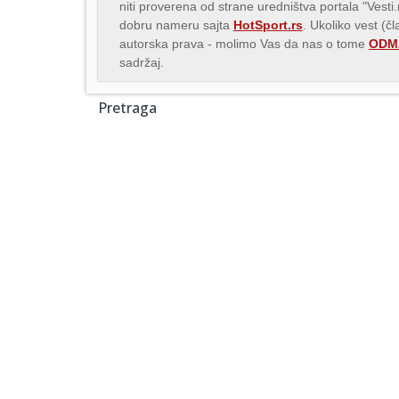
niti proverena od strane uredništva portala "Vesti
dobru nameru sajta
HotSport.rs
. Ukoliko vest (č
autorska prava - molimo Vas da nas o tome
ODMA
sadržaj.
Pretraga