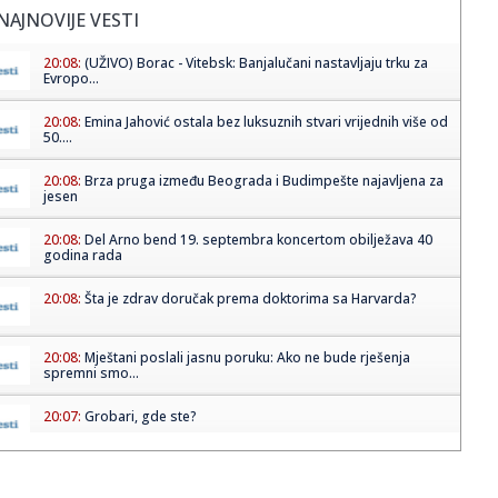
NAJNOVIJE VESTI
20:08:
(UŽIVO) Borac - Vitebsk: Banjalučani nastavljaju trku za
Evropo...
20:08:
Emina Jahović ostala bez luksuznih stvari vrijednih više od
50....
20:08:
Brza pruga između Beograda i Budimpešte najavljena za
jesen
20:08:
Del Arno bend 19. septembra koncertom obilježava 40
godina rada
20:08:
Šta je zdrav doručak prema doktorima sa Harvarda?
20:08:
Mještani poslali jasnu poruku: Ako ne bude rješenja
spremni smo...
20:07:
Grobari, gde ste?
20:07:
Poznati NBA analitičar o Filadelfiji: "Ne znam gde se Braun
ukla...