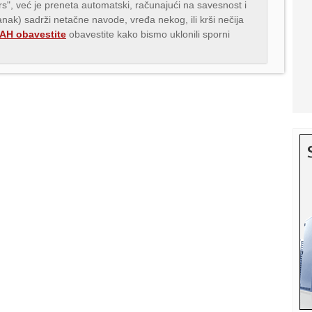
.rs", već je preneta automatski, računajući na savesnost i
lanak) sadrži netačne navode, vređa nekog, ili krši nečija
H obavestite
obavestite kako bismo uklonili sporni