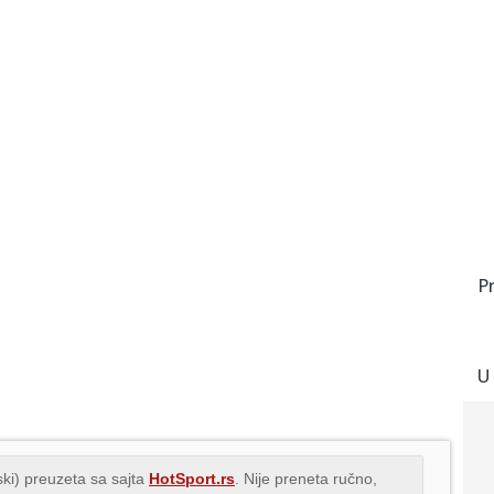
P
U
ki) preuzeta sa sajta
HotSport.rs
. Nije preneta ručno,