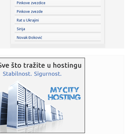
19:54:
Dejvis i Vašington – odložena važna odluka
Pinkove zvezdice
Pinkove zvezde
19:53:
Novi Skaj podaci stigli u Srbiju, Evrodžast pokreće akciju
Rat u Ukrajini
"Let...
Sirija
19:52:
Šta je policija pronašla u spavaćoj sobi Majkla Džeksona?
Novak Đoković
Biv...
19:51:
Partizan ostao bez još jednog pojačanja
19:48:
Italijani odbijeni; Sud odlučio: Nisu oštećeni u požaru u
Kra...
19:46:
Da li vredi kupiti "Fiću" bez krova? – Fiat 500C | Auto Test
P...
19:44:
Evo kakvo je stanje na granicama: Putnička vozila čekaju tri
sa...
19:44:
SVE JE DOGOVORENO PREKO MARINA: Agent otkrio šta se
dešavalo iz...
19:42:
Automobili na granicama čekaju od tri sata do 20 minuta