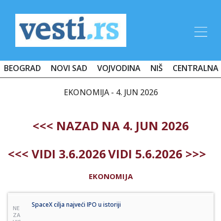
BEOGRAD
NOVI SAD
VOJVODINA
NIŠ
CENTRALNA 
EKONOMIJA - 4. JUN 2026
<<< NAZAD NA 4. JUN 2026
<<< VIDI 3.6.2026
VIDI 5.6.2026 >>>
EKONOMIJA
SpaceX cilja najveći IPO u istoriji
NE
ZA