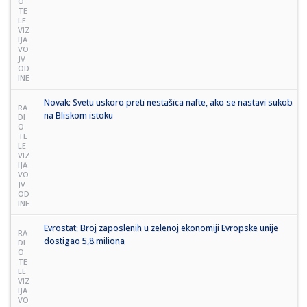
O
TE
LE
VIZ
IJA
VO
JV
OD
INE
Novak: Svetu uskoro preti nestašica nafte, ako se nastavi sukob
RA
na Bliskom istoku
DI
O
TE
LE
VIZ
IJA
VO
JV
OD
INE
Evrostat: Broj zaposlenih u zelenoj ekonomiji Evropske unije
RA
dostigao 5,8 miliona
DI
O
TE
LE
VIZ
IJA
VO