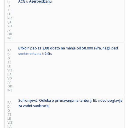
ACG u Azerbejdžanu
DI
O
TE
LE
VIZ
IJA
VO
JV
OD
INE
Bitkoin pao za 2,88 odsto na manje od 58.000 evra, nagli pad
RA
sentimenta na tržištu
DI
O
TE
LE
VIZ
IJA
VO
JV
OD
INE
Sofronijević: Odluka o priznavanju na teritoriji EU novo poglavlje
RA
za vodni saobraćaj
DI
O
TE
LE
VIZ
IJA