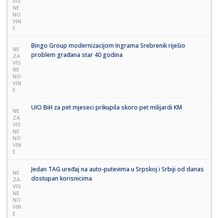
VIS
NE
NO
VIN
E
Bingo Group modernizacijom Ingrama Srebrenik riješio
NE
problem građana star 40 godina
ZA
VIS
NE
NO
VIN
E
UIO BiH za pet mjeseci prikupila skoro pet milijardi KM
NE
ZA
VIS
NE
NO
VIN
E
Jedan TAG uređaj na auto-putevima u Srpskoj i Srbiji od danas
NE
dostupan korisnicima
ZA
VIS
NE
NO
VIN
E