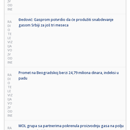
JV
OD
INE
Đedović: Gasprom potvrdio da će produžiti snabdevanje
RA
gasom Srbiji za još tri meseca
DI
O
TE
LE
VIZ
IJA
VO
JV
OD
INE
Promet na Beogradskoj berzi 24,79 miliona dinara, indeksi u
RA
padu
DI
O
TE
LE
VIZ
IJA
VO
JV
OD
INE
MOL grupa sa partnerima pokrenula proizvodnju gasa na polju
RA