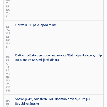
VIS
NE
NO
VIN
E
Gorivo u BiH palo ispod tri KM
NE
ZA
VIS
NE
NO
VIN
E
Deficit budžeta u periodu januar-april 99,6 milijardi dinara, bolje
RA
od plana za 86,5 milijardi dinara
DI
O
TE
LE
VIZ
IJA
VO
JV
OD
INE
Sofronijević: Jedinstveni TAG dodatno povezuje Srbiju i
RA
Republiku Srpsku
DI