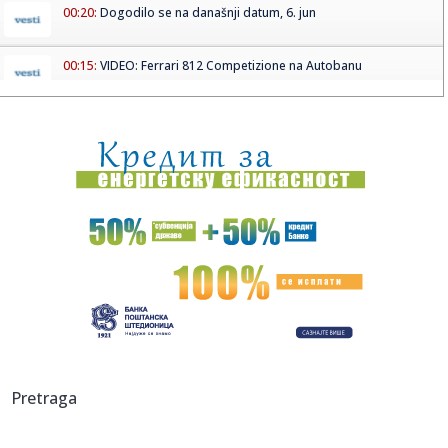
00:20:
Dogodilo se na današnji datum, 6. jun
00:15:
VIDEO: Ferrari 812 Competizione na Autobanu
00:05:
ZVEZDA I PARTIZAN PUNE KASE: Evo koliko će večiti zaraditi
od S...
23:46:
BRANKO LAZIĆ PROGOVORIO: Bivši kapiten bez dlake na
jeziku o od...
23:32:
Ponuda za Suzuki S-Cross Automatic
23:26:
Težak udes kod Lopara, poginuo vozač
23:26:
Tajni eksperimenti Pentagona: Amerikanci testirali
"komarce ubice...
23:26:
Veliko istraživanje: Da li je bolje biti sam ili u vezi?
Pretraga
23:26:
DR Kongo: Potvrđen 71 novi slučaj ebole za 24 sata