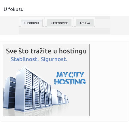
U fokusu
23:25:
Mislio da je slomio prst, a otkrio da mu otkazuju bubrezi
(FOTO/V...
U FOKUSU
KATEGORIJE
ARHIVA
23:25:
Bizarna prevara žene (37): Glumila djevojčicu od 12 godina,
htj...
23:25:
Četiri stvari koje djeca nikada ne opraštaju roditeljima
23:23:
Kako putovati odgovornije kada vam automobil nije
potreban svakog...
23:23:
Od Bitcoina do blockchaina: Ključni kripto termini i šta
znače
23:18:
KLOP NOVI TRENER REALA? Rikelme najavio bombu koja će
uzdrmati e...
23:18:
SUPERLIGA KREĆE USRED LETA: FSS doneo odluku, zimska
pauza sti...
23:17:
Pred meč s Panamom kafa za 8.000 ljudi iz džinovske
džezve iz ...