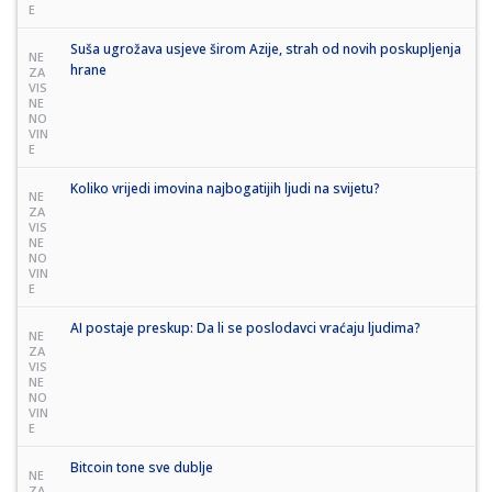
E
Suša ugrožava usjeve širom Azije, strah od novih poskupljenja
NE
hrane
ZA
VIS
NE
NO
VIN
E
Koliko vrijedi imovina najbogatijih ljudi na svijetu?
NE
ZA
VIS
NE
NO
VIN
E
AI postaje preskup: Da li se poslodavci vraćaju ljudima?
NE
ZA
VIS
NE
NO
VIN
E
Bitcoin tone sve dublje
NE
ZA