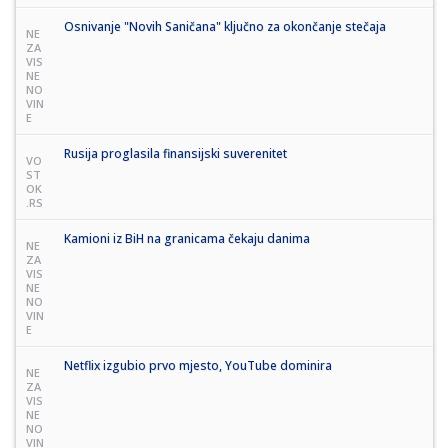
Osnivanje "Novih Saničana" ključno za okončanje stečaja
NE
ZA
VIS
NE
NO
VIN
E
Rusija proglasila finansijski suverenitet
VO
ST
OK
.RS
Kamioni iz BiH na granicama čekaju danima
NE
ZA
VIS
NE
NO
VIN
E
Netflix izgubio prvo mjesto, YouTube dominira
NE
ZA
VIS
NE
NO
VIN