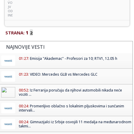
VO
JV
OD
INE
STRANA:
1
2
NAJNOVIJE VESTI
01:27:
Emisija "Akademac" - Profesori za 10; RTV1, 12.05 h
01:23:
VIDEO: Mercedes GLB vs Mercedes GLC
00:52:
Iz Ferrarija poručuju da njihovi automobili nikada neće
voziti ...
00:24:
Promenljivo oblačno s lokalnim pljuskovima i sunčanim
intervali...
00:24:
Gimnazijalci iz Srbije osvojili 11 medalja na međunarodnom
takmi...