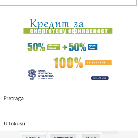
00:17:
Šok iz Kremlja! Peskov otkrio: Putina možete videti za
volanom ...
00:15:
Pagani Zonda Cervino
00:11:
Ovako bi trebalo da izgleda nova Škoda Karoq
00:00:
Stado krava napalo bračni par u Austriji, žena podlegla
povreda...
23:52:
ŠTULIĆ NAPRAVIO HAOS NA APENINIMA: Gol Srbina
zakomplikovao bor...
23:50:
Sudar dva aviona na aeromitingu u SAD, nije poznato ima li
Pretraga
žrtav...
23:50:
Zemljotres od 5,2 stepeni Rihtera pogodio jug Kine
U fokusu
23:46:
Snažan zemljotres pogodio Rusiju! Treslo se kod Kurilskih
ostrva...