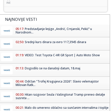
INE
NAJNOVIJE VESTI
05:17:
Predstavljanje knjige „Andrić, Crnjanski, Pekić” u
Narodnom...
02:50:
Srednji kurs dinara za evro 117,3945 dinara
01:19:
VIDEO: Test Toyota C-HR GR Sport | Auto Moto Show
01:13:
Dogodilo se na današnji datum, 18.maj
00:44:
Održan "Trofej Kragujevca 2026": Slavio velemajstor
Milovan Ratk...
00:30:
Hitan razgovor Seula i Vašingtona! Tramp preneo detalje
susreta ...
00:21:
Malo do umereno oblačno sa sunčanim intervalima i toplije