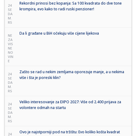
Rekordni prinosi bez kopanja: Sa 100 kvadrata do dve tone
24
krompira, evo kako to radi ruski penzioner!
SE
DA
M.
RS
Da li građane u BiH očekuju više cijene lijekova
NE
ZA
VIS
NE
NO
VIN
E
Zašto se rad u nekim zemljama oporezuje manje, a u nekima
24
više i šta je poreski klin?
SE
DA
M.
RS
Veliko interesovanje za EXPO 2027: Više od 2.400 prijava za
24
volontere odmah na startu
SE
DA
M.
RS
Ovo je najotporniji pod na tržištu: Evo koliko košta kvadrat
24