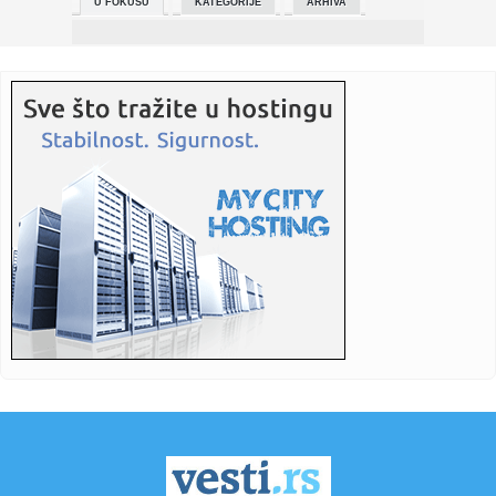
U FOKUSU
KATEGORIJE
ARHIVA
23:39:
Amerikanci vratili u proizvodnju V8 motor s 1000 KS
23:32:
Imamo novog "Beogradskog pobednika": Nikolić se
revanšrao Memi...
23:22:
PARTIZAN U PROBLEMU: Dvojica otpala pred derbi sa
Zvezdom!
23:16:
Vučić u Bakuu otvorio vrata novim milijardama! Mali:
Predstavil...
23:12:
Studenti pozivaju na protest u ponedeljak ispred
Filozofskog faku...
23:00:
Skandal trese Mađarsku! Optužbe za zlato, mermer i luksuz
u vrh...
22:56:
VOJVODINA ISPRED PARTIZANA: Novosađani srušili OFK
Beograd i os...
22:55:
Suzuki prestiže Hondu po prvi put u istoriji?
22:55:
I Kecmanović osvojio Čelendžer! Sledi skok na ATP listi