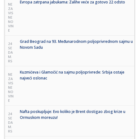
Evropa zatrpana jabukama: Zalihe veće za gotovo 22 odsto
NE
ZA
VIS
NE
NO
VIN
E
Grad Beograd na 93. Međunarodnom poljoprivrednom sajmu u
24
Novom Sadu
SE
DA
M.
RS
Kuzmićeva i Glamočić na sajmu poljoprivrede: Srbija ostaje
NE
najveći oslonac
ZA
VIS
NE
NO
VIN
E
Nafta poskupljuje: Evo koliko je Brent dostigao zbog krize u
24
Ormuskom moreuzu!
SE
DA
M.
RS