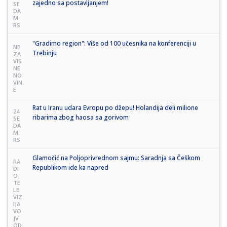
zajedno sa postavljanjem!
SE
DA
M.
RS
"Gradimo region": Više od 100 učesnika na konferenciji u
NE
Trebinju
ZA
VIS
NE
NO
VIN
E
Rat u Iranu udara Evropu po džepu! Holandija deli milione
24
ribarima zbog haosa sa gorivom
SE
DA
M.
RS
Glamočić na Poljoprivrednom sajmu: Saradnja sa Češkom
RA
Republikom ide ka napred
DI
O
TE
LE
VIZ
IJA
VO
JV
OD