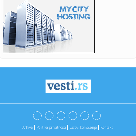
07:10:
Ceo Zrenjanin bruji o ovom objektu! Svi čekaju da vide šta
se o...
07:04:
Nemački taksista prešao više od 300.000 km s električnim
vozi...
07:02:
Šta izvršitelji smeju, a šta ne smeju da vam zaplene:
Advokat ...
07:02:
Bogoljub Karić kaže da će samostalno na izbore da "miri
narod"...
07:02:
Od Jovanjice, preko Konjuha do Novih Banovaca: Nižu se
narko-afe...
07:02:
Orban: Mađar priča gluposti, ojačali smo Mađarsku
07:02:
Istraživanje: Žene u Srbiji pre za Rusiju nego za Zapad, a
mu...
07:02:
U Evropi samo Poljaci podržavaju američko vojno
prisustvo
Arhiva
Politika privatnosti
Uslovi korišćenja
Kontakt