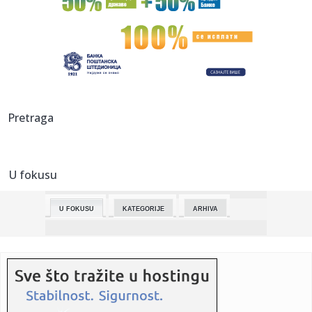
sak...
07:30:
U Japanu više od 1.000 godina bilo zabranjeno da se jede
meso
07:28:
Ako vam deluje da krompir ima čudan ukus: Docent sa
Poljoprivred...
07:27:
Sve više električnih automobila na putevima BiH uprkos
Pretraga
padu tr...
07:27:
Jagode dobro rodile u Lijevču, berača nema ni za dnevnicu
od 10...
U fokusu
07:23:
Horor pred kraljem Čarlsom! Prava drama u zamku Vindzor
U FOKUSU
KATEGORIJE
ARHIVA
07:23:
U Češkoj nađena ukradena lobanja svetiteljke: Lopov hteo
da je...
07:20:
Нови Сад домаћин једног од ...
07:20:
Овонедељна дешавања у Новом Саду