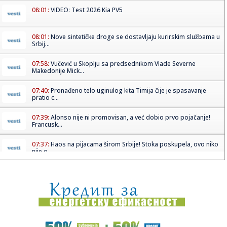
08:01:
VIDEO: Test 2026 Kia PV5
08:01:
Nove sintetičke droge se dostavljaju kurirskim službama u
Srbij...
07:58:
Vučević u Skoplju sa predsednikom Vlade Severne
Makedonije Mick...
07:40:
Pronađeno telo uginulog kita Timija čije je spasavanje
pratio c...
07:39:
Alonso nije ni promovisan, a već dobio prvo pojačanje!
Francusk...
07:37:
Haos na pijacama širom Srbije! Stoka poskupela, ovo niko
nije o...
07:33:
Концерт групе „Дивље јагоде“ у ...
07:33:
Представа „Пустињски снови“ у ...
07:35:
Slađa Delibašić prisluškivala bivše: Odem, kupim bubicu,