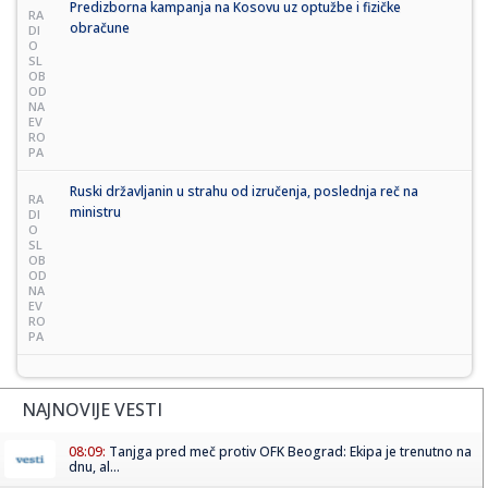
Predizborna kampanja na Kosovu uz optužbe i fizičke
RA
obračune
DI
O
SL
OB
OD
NA
EV
RO
PA
Ruski državljanin u strahu od izručenja, poslednja reč na
RA
ministru
DI
O
SL
OB
OD
NA
EV
RO
PA
NAJNOVIJE VESTI
08:09:
Tanjga pred meč protiv OFK Beograd: Ekipa je trenutno na
dnu, al...