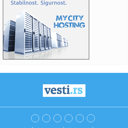
23:41:
Upali u Orbanove odaje i pokazali sve! Kamera snimila
luksuz, zla...
23:28:
LEKOVIĆ U 95. MINUTU DONEO ČUDO: Dva gola za
opstanak i noć za...
23:26:
Legendarni Mercedes 190 Evo 2 je ponovo živ
23:15:
Istraga protiv smenjenog šefa beogradske policije u
slučaju ubi...
23:13:
Pakao na autoputu ka Beogradu! Zatvaraju trake, vozače
čekaju k...
23:08:
Ronaldo plakao kao dete: Kristijano ostao bez trofeja Lige
šampi...
23:07:
RONALDO BEZ TROFEJA I DALJE: Novi bolan poraz u finalu
pred punim...
23:00:
Jezivo! Komšinica urnisala trudnicu: "Završila sam u hitnoj, a
...
22:59:
VIDEO: Pogledajte nastup Lavine u finalu Evrovizije