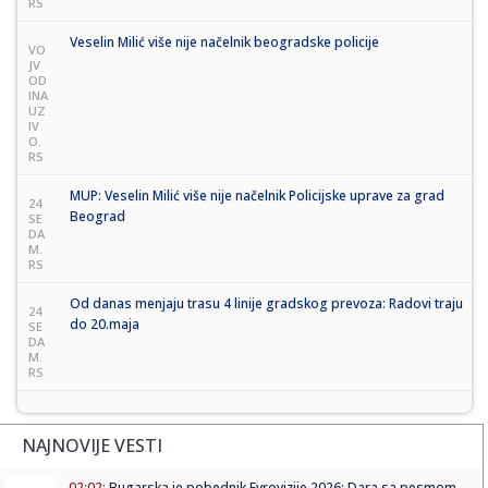
RS
Veselin Milić više nije načelnik beogradske policije
VO
JV
OD
INA
UZ
IV
O.
RS
MUP: Veselin Milić više nije načelnik Policijske uprave za grad
24
Beograd
SE
DA
M.
RS
Od danas menjaju trasu 4 linije gradskog prevoza: Radovi traju
24
do 20.maja
SE
DA
M.
RS
NAJNOVIJE VESTI
02:02:
Bugarska je pobednik Evrovizije 2026: Dara sa pesmom