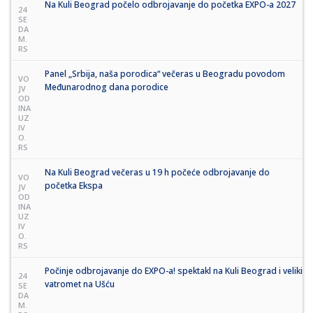
Na Kuli Beograd počelo odbrojavanje do početka EXPO-a 2027
24
SE
DA
M.
RS
Panel „Srbija, naša porodica“ večeras u Beogradu povodom
VO
Međunarodnog dana porodice
JV
OD
INA
UZ
IV
O.
RS
Na Kuli Beograd večeras u 19 h počeće odbrojavanje do
VO
početka Ekspa
JV
OD
INA
UZ
IV
O.
RS
Počinje odbrojavanje do EXPO-a! spektakl na Kuli Beograd i veliki
24
vatromet na Ušću
SE
DA
M.