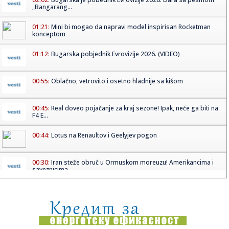
„Bangarang...
01:21:
Mini bi mogao da napravi model inspirisan Rocketman
konceptom
01:12:
Bugarska pobjednik Evrovizije 2026. (VIDEO)
00:55:
Oblačno, vetrovito i osetno hladnije sa kišom
00:45:
Real doveo pojačanje za kraj sezone! Ipak, neće ga biti na
F4 E...
00:44:
Lotus na Renaultov i Geelyjev pogon
00:30:
Iran steže obruč u Ormuskom moreuzu! Amerikancima i
saveznicima...
00:18:
Horor u školi tokom nastave! Naoružani oteli desetine
dece, rod...
00:09:
Vremeplov: Lancia Stratos