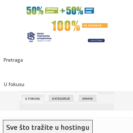
00:04:
Češka traži da se ponovi njihov nastup na Evroviziji zbog
ovog...
23:58:
Orban: Mađar priča gluposti, za 16 godina smo ojačali
zemlju
23:49:
VELIKI UDARAC ZA PARTIZAN: Crno-beli ostaju bez važnog
aduta pre...
23:48:
Zbog prijetnji navijača: U Zenici otkazana predstava o
Pretraga
sarajevsk...
23:48:
Balkanac u Beču ukrao "magične karte" vrijedne 76.000
evra
U fokusu
23:48:
Đani ponovo u bolnici: Gost na svadbi ga ugrizao za
stomak
U FOKUSU
KATEGORIJE
ARHIVA
23:48:
Nizozemac osuđen zbog vandalizma ispred Islamskog
kulturnog cent...
23:48:
"Ujeo ga je čovek, primio je tatanus" Slađa se oglasio o
incide...