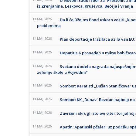
U Novom Sadu izbor za “Prestonicu mlad
iz Zrenjanina, Leskovca, Kruševca, Bečeja i Vranja
14 MAJ 2026
Da li će Džejms Bond uskoro voziti „kine
problemima
14 MAJ 2026
Plan deportacije tražilaca azila van EU
14 MAJ 2026
Hepatitis A pronađen u miksu bobičasto
14 MAJ 2026
Svečana dodela nagrada najuspešnijim š
zelenije škole u Vojvodini“
14 MAJ 2026
Sombor: Karatisti „Dušan Staničkova“ us
14 MAJ 2026
Sombor: KK „Dunav“ Bezdan najbolji n
14 MAJ 2026
Završeni okrugli stolovi o teritorijaln
14 MAJ 2026
Apatin: Apatinski pčelari uz podršku op