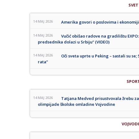
SVET
14 MAJ 2026
Amerika govori o poslovima i ekonomiji
14 MAJ 2026
Vučić obišao radove na gradilištu EXPO:
predsednika dolazi u Srbiju“ (VIDEO)
14 MAJ 2026
Oči sveta uprte u Peking – sastali su s
rata“
SPOR
14 MAJ 2026
Tatjana Medved prisustvovala žrebu za 
olimpijade školske omladine Vojvodine
VOJVOD