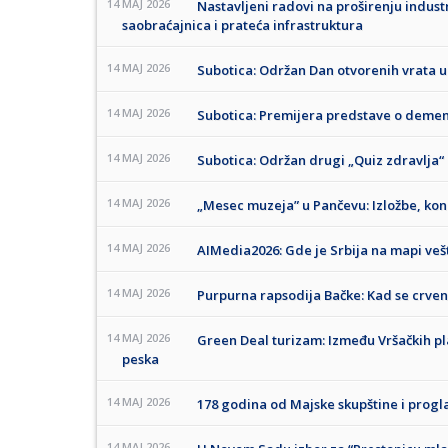
14 MAJ 2026
Nastavljeni radovi na proširenju industr
saobraćajnica i prateća infrastruktura
14 MAJ 2026
Subotica: Održan Dan otvorenih vrata u
14 MAJ 2026
Subotica: Premijera predstave o demen
14 MAJ 2026
Subotica: Održan drugi „Quiz zdravlja“
14 MAJ 2026
„Mesec muzeja” u Pančevu: Izložbe, kon
14 MAJ 2026
AIMedia2026: Gde je Srbija na mapi vešt
14 MAJ 2026
Purpurna rapsodija Bačke: Kad se crveni 
14 MAJ 2026
Green Deal turizam: Između Vršačkih pl
peska
14 MAJ 2026
178 godina od Majske skupštine i progl
14 MAJ 2026