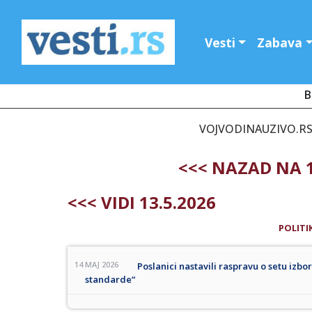
Vesti
Zabava
B
VOJVODINAUZIVO.RS -
<<< NAZAD NA 1
<<< VIDI 13.5.2026
POLITI
14 MAJ 2026
Poslanici nastavili raspravu o setu izb
standarde“