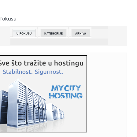
23:36:
PRODAJE SE IMOVINA VARTEX -a U VRANJU
 fokusu
23:34:
Studenti Univerziteta u Nišu apeluju na MUP na uzdržanost
od or...
U FOKUSU
KATEGORIJE
ARHIVA
23:32:
Vremenska prognoza za vikend, 16. i 17. maj 2026.
23:31:
MURINJO GOTOVO IZVESNO NOVI TRENER REALA: Španska
Marka piše, s...
23:19:
Sprema im se dejt: Dve pande putuju u Ameriku, ali pre
puta moraj...
23:17:
Liverpulu visi Liga šampiona! Aston Vila ispratila Redse sa
čet...
23:16:
Beogradski dani porodice, 15. i 16. maj 2026.
23:08:
TRENER CEDEVITE OGORČEN NAKON ISPADANJA: „Ovo je
poraz sporta,...
23:06:
Cakić: Isključenje Zdravkovića je unapred pripremljeno