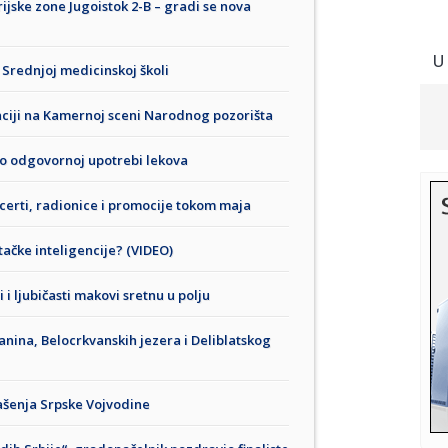
ijske zone Jugoistok 2-B – gradi se nova
U
 Srednjoj medicinskoj školi
ciji na Kamernoj sceni Narodnog pozorišta
 o odgovornoj upotrebi lekova
certi, radionice i promocije tokom maja
ačke inteligencije? (VIDEO)
i ljubičasti makovi sretnu u polju
anina, Belocrkvanskih jezera i Deliblatskog
ašenja Srpske Vojvodine