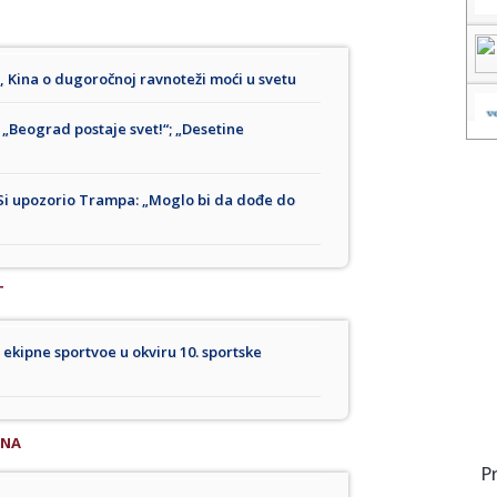
, Kina o dugoročnoj ravnoteži moći u svetu
 „Beograd postaje svet!“; „Desetine
e; Si upozorio Trampa: „Moglo bi da dođe do
T
ekipne sportvoe u okviru 10. sportske
INA
P