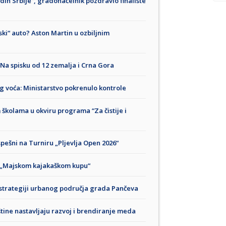
ih Srbije“, gradonačelnik pozdravio finaliste
ski“ auto? Aston Martin u ozbiljnim
: Na spisku od 12 zemalja i Crna Gora
g voća: Ministarstvo pokrenulo kontrole
kolama u okviru programa “Za čistije i
pešni na Turniru „Pljevlja Open 2026“
a „Majskom kajakaškom kupu“
oj strategiji urbanog područja grada Pančeva
štine nastavljaju razvoj i brendiranje meda