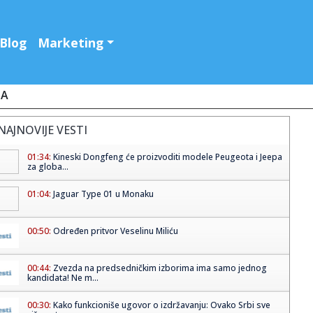
Blog
Marketing
JA
NAJNOVIJE VESTI
01:34:
Kineski Dongfeng će proizvoditi modele Peugeota i Jeepa
za globa...
01:04:
Jaguar Type 01 u Monaku
00:50:
Određen pritvor Veselinu Miliću
00:44:
Zvezda na predsedničkim izborima ima samo jednog
kandidata! Ne m...
00:30:
Kako funkcioniše ugovor o izdržavanju: Ovako Srbi sve