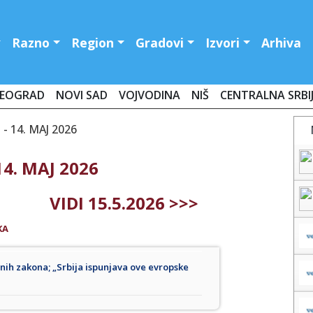
Razno
Region
Gradovi
Izvori
Arhiva
EOGRAD
NOVI SAD
VOJVODINA
NIŠ
CENTRALNA SRBI
 14. MAJ 2026
4. MAJ 2026
VIDI 15.5.2026 >>>
KA
ornih zakona; „Srbija ispunjava ove evropske