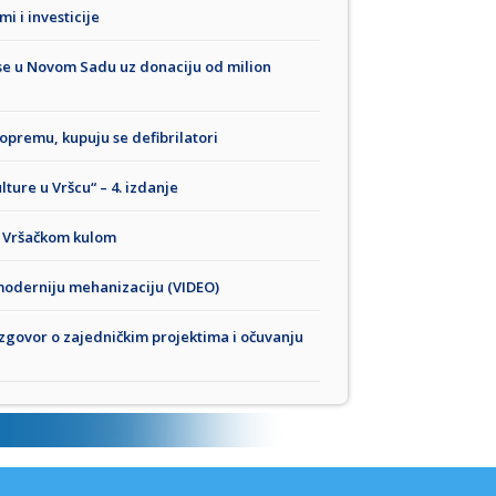
i i investicije
 se u Novom Sadu uz donaciju od milion
opremu, kupuju se defibrilatori
ture u Vršcu“ – 4. izdanje
d Vršačkom kulom
moderniju mehanizaciju (VIDEO)
azgovor o zajedničkim projektima i očuvanju