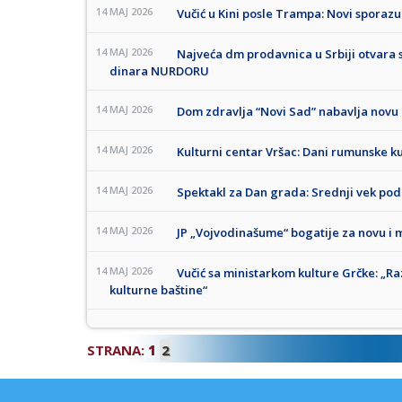
14 MAJ 2026
Vučić u Kini posle Trampa: Novi sporazum
14 MAJ 2026
Najveća dm prodavnica u Srbiji otvara
dinara NURDORU
14 MAJ 2026
Dom zdravlja “Novi Sad” nabavlja novu 
14 MAJ 2026
Kulturni centar Vršac: Dani rumunske kul
14 MAJ 2026
Spektakl za Dan grada: Srednji vek po
14 MAJ 2026
JP „Vojvodinašume“ bogatije za novu i 
14 MAJ 2026
Vučić sa ministarkom kulture Grčke: „R
kulturne baštine“
STRANA:
1
2