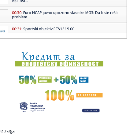
više ost...
00:30:
Euro NCAP javno upozorio vlasnike MG3: Da li ste rešili
problem ...
00:21:
Sportski objektiv RTV1/ 19.00
00:15:
U avion nisu smeli nikakvi kineski proizvodi: Stroga odluka
ameri...
00:14:
Dogodilo se na današnji datum, 16. maj
23:58:
Vang Ji: Amerika razume stav Kine u vezi sa Tajvanom
23:58:
Sindikat i radnički savet Volkswagena protiv zatvaranja
fabrika ...
23:54:
DA LI JE POENTA FUDBALA DA SAMO BOGATAŠI NAPUNE
STADION? Predsed...
23:47:
Svečano otvoren 93. Međunarodni poljoprivredni sajam u
retraga
Novom Sa...