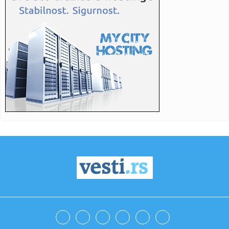
23:40:
Dvije osobe poginule u padu malog aviona u Francuskoj
23:38:
Sveti arhijerejski sabor SPC u sredu i četvrtak u hramu
Svetog S...
23:38:
Mađar traži hitan izveštaj od odlazeće Orbanove vlade o
svim ...
23:30:
Asmin razvezao jezik o finalu "Elite 9": U julu ću oduvati i
Sta...
23:27:
London dobija muzej posvećen Beatlesima na krovu gdje
su održal...
23:21:
Fronteks digao uzbunu zbog Ukrajine! Strahuju da će
oružje prep...
23:20:
WSJ: Ujedinjeni Arapski Emirati tajno izveli vojne udare na
Iran
23:17:
U Novom Sadu počela trodnevna radionica Republičkog
zavoda za s...
23:17:
BSA Scrambler 650 - Auto Moto Show