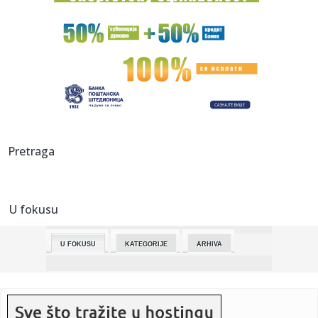
vozilo st...
23:52:
NBA SVET U ŠOKU: Milvoki spreman da pusti Janisa,
sprema se trej...
23:51:
Srpski bokseri spremni za "Beogradskog pobednika"
23:48:
Ove navike uništavaju bubrege i bešiku
23:43:
Kreće sanacija Pelješkog mosta, otkrivene pukotine na
Pretraga
stubovima
23:43:
Japanska Softbanka razmatra ulaganje u veliki AI data
centar u Fr...
U fokusu
23:40:
Željko J. iz BiH izazvao skandal na švajcarskom sudu,
vrijeđao...
U FOKUSU
KATEGORIJE
ARHIVA
23:40:
Američka podmornica sa balističkim raketama u luci
Gibraltar
23:40:
Porodici iz Srbije sude zbog izrabljivanja čistačica u
luksuzno...