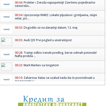
00:44:
Proleter i Zvezda najuspešniji! Završeno pojedinačno
seniorsko...
00:34:
Upozorenje RHMZ: Lokalni pljuskovi i grmljavina, olujni
vetar, po...
00:33:
Dogodilo se na današnji datum, 12. maj
00:33:
Audi Q9: Prvi pogled u unutrašnjost
00:28:
Tramp odbio iranski predlog, berze odmah potonule!
Nafta probila ...
00:23:
Mark Markes sa longetom
00:10:
Zaharova: Kalas se uzalud nada da će posredovati u
pregovorima i...
00:00:
Stravična eksplozija gasa u Brazilu! Kuće sravnjene, ljudi
lete...
23:52:
Kineski automobili osvajaju Italiju – svako osmo novo