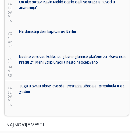
On nije mrtav! Kevin Mekid otkrio da li se vraća u "Uvod u
24
anatomiju"
SE
DA
M.
RS
Na današnji dan kapitulirao Berlin
VO
ST
OK
.RS
Nećete verovati koliko su glavne glumice plaćene za "Đavo nosi
24
Pradu 2": Meril Strip uradila nešto neočekivano
SE
DA
M.
RS
Tuga u svetu filma! Zvezda "Povratka Džedaja" preminula u 82.
24
godini
SE
DA
M.
RS
NAJNOVIJE VESTI