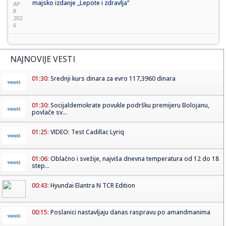
majsko izdanje „Lepote i zdravlja”
AP
R
202
6
NAJNOVIJE VESTI
01:30:
Srednji kurs dinara za evro 117,3960 dinara
01:30:
Socijaldemokrate povukle podršku premijeru Bolojanu,
povlače sv...
01:25:
VIDEO: Test Cadillac Lyriq
01:06:
Oblačno i svežije, najviša dnevna temperatura od 12 do 18
step...
00:43:
Hyundai Elantra N TCR Edition
00:15:
Poslanici nastavljaju danas raspravu po amandmanima