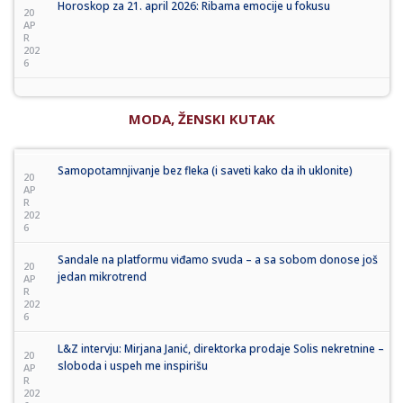
Horoskop za 21. april 2026: Ribama emocije u fokusu
20
AP
R
202
6
MODA, ŽENSKI KUTAK
Samopotamnjivanje bez fleka (i saveti kako da ih uklonite)
20
AP
R
202
6
Sandale na platformu viđamo svuda – a sa sobom donose još
20
jedan mikrotrend
AP
R
202
6
L&Z intervju: Mirjana Janić, direktorka prodaje Solis nekretnine –
20
sloboda i uspeh me inspirišu
AP
R
202