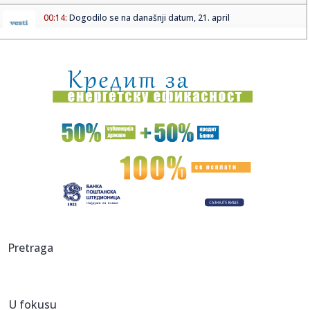
00:14:
Dogodilo se na današnji datum, 21. april
00:02:
Najava TUNING skupa u Paraćinu - 26. april 2026. godine
00:01:
Otkriveni jezivi detalji masakra u Luzijani: Otac ubio svoje
sedm...
23:47:
ZVEZDA TRLJA RUKE: Đurišić blista u dresu Mege!
23:45:
Zelenski: Ukrajina i EU traže rešenje za pomoć i nove
sankcije...
23:30:
Dve godine od iznenadne smrti voditeljke Bojane Janković:
"Ljuba...
23:22:
Tramp: Iran dnevno gubi 500 miliona dolara, blokada dok
Pretraga
ne postig...
23:18:
ŠOK: Partizan ostao bez UEFA licence!
U fokusu