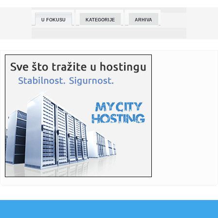
23:04:
Tragedija koja slama srce: Šestoro dece i majka izgoreli u
kući...
U FOKUSU
KATEGORIJE
ARHIVA
23:02:
BMW povukao svoj veliki električni SUV s velikog tržišta
23:02:
Operacija "Haribo": Uhapšen nasljednik bh. narko-bosa
23:02:
Čović sa biskupom Majićem: Važno nastaviti saradnju sa
vlasti...
23:02:
"Superman" se vraća: Slika otkrila velikog neprijatelja
(FOTO)
23:02:
Magazin People izabrao: En Hatavej najljepša zvijezda
svijeta
23:01:
Velika System of a Down i Slipknot žurka u četvrtak u Nišu!
23:01:
Srbija priprema nova pravila o preuzimanju firmi
22:59:
Belgijanku (74) prevario "vojnik iz BiH", uzeo joj 18.500 evra