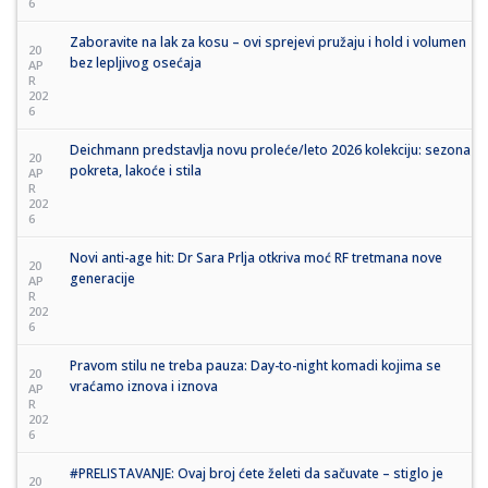
6
Zaboravite na lak za kosu – ovi sprejevi pružaju i hold i volumen
20
bez lepljivog osećaja
AP
R
202
6
Deichmann predstavlja novu proleće/leto 2026 kolekciju: sezona
20
pokreta, lakoće i stila
AP
R
202
6
Novi anti-age hit: Dr Sara Prlja otkriva moć RF tretmana nove
20
generacije
AP
R
202
6
Pravom stilu ne treba pauza: Day-to-night komadi kojima se
20
vraćamo iznova i iznova
AP
R
202
6
#PRELISTAVANJE: Ovaj broj ćete želeti da sačuvate – stiglo je
20