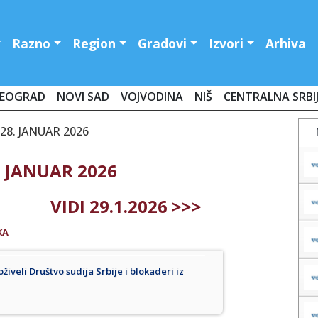
Razno
Region
Gradovi
Izvori
Arhiva
EOGRAD
NOVI SAD
VOJVODINA
NIŠ
CENTRALNA SRBI
28. JANUAR 2026
. JANUAR 2026
VIDI 29.1.2026 >>>
KA
iveli Društvo sudija Srbije i blokaderi iz