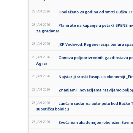
28 JAN 2026
Obeleženo 20 godina od smrti Duška Tri
28 JAN 2026
Planirate na kupanje u petak? SPENS m
za građane!
28 JAN 2026
JKP Vodovod: Regeneracija bunara spas
28 JAN 2026
Obnova poljoprivrednih gazdinstava p
Agrar
28 JAN 2026
Najstariji srpski časopis o ekonomiji „F
28 JAN 2026
Znanjem i inovacijama razvijamo poljo
28 JAN 2026
Lančani sudar na auto-putu kod Bačke 
subotičku bolnicu
28 JAN 2026
Svečanom akademijom obeležen Savind