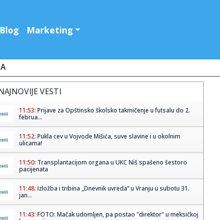
Blog
Marketing
JA
NAJNOVIJE VESTI
11:53:
Prijave za Opštinsko školsko takmičenje u futsalu do 2.
februa...
11:52:
Pukla cev u Vojvode Mišića, suve slavine i u okolnim
ulicama!
11:50:
Transplantacijom organa u UKC Niš spašeno šestoro
pacijenata
11:48:
Izložba i tribina „Dnevnik uvreda“ u Vranju u subotu 31.
jan...
11:43:
FOTO: Mačak udomljen, pa postao "direktor" u meksičkoj