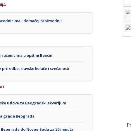
IJA
vrednicima i domaćoj proizvodnji
m učenicima u opštini Beočin
priredbe, slavske kolače i svečanosti
AD
jske uslove za Beogradski akvarijum
ja grada Beograda
P
 Iz Beograda do Novog Sada za 26 minuta