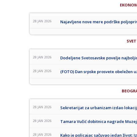
EKONOM
28 JAN 2026
Najavljene nove mere podrške poljopri
SVET
28 JAN 2026
Dodeljene Svetosavske povelje najbolji
28 JAN 2026
(FOTO) Dan srpske prosvete obeležen uz 
BEOGR
28 JAN 2026
Sekretarijat za urbanizam izdao lokaci
28 JAN 2026
Tamara Vučić dobitnica nagrade Muze
28 JAN 2026
Kako je policajac sačuvao jedan život: