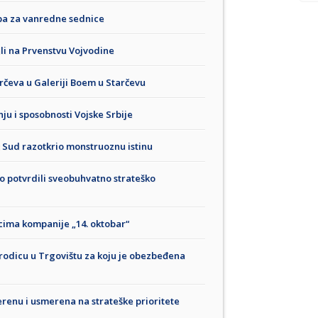
ba za vanredne sednice
rali na Prvenstvu Vojvodine
rčeva u Galeriji Boem u Starčevu
nju i sposobnosti Vojske Srbije
 Sud razotkrio monstruoznu istinu
 potvrdili sveobuhvatno strateško
cima kompanije „14. oktobar“
rodicu u Trgovištu za koju je obezbeđena
erenu i usmerena na strateške prioritete