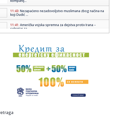
kompanij...
11:43:
Nezapaćeno nezadovoljstvo muslimana zbog načina na
koji Dudić ...
11:41:
Američka vojska spremna za dejstva protiv Irana –
sekretar za ...
11:40:
Kamp učenja i druženja za osmake u Ruskom Krsturu –
prijave u...
11:36:
„Tekstilac“ sutra protiv fudbalera „BSK“
11:34:
„OVO JE SR***E“: Zverev pobesneo tokom meča na
srpkinju, opt...
11:33:
Raspisuje se konkurs za direktora "Parking servisa"
11:33:
Alkaraz preživeo triler protiv Zvereva: Prvo finale
Australijan ...
11:30:
TRI SERIJE SNIMLjENE U SRBIJI: Nominovane za holivudsku
retraga
nagradu S...