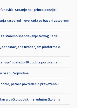
funovića: Sećanje na „princa poezije“
enja raspored – evo kada su bazeni zatvoreni
 za stabilno snabdevanje Novog Sada!
ojednostavljena uvođenjem platforme e-
inansije“ obeležio 80 godina postojanja
privredu Vojvodine
Topole, petoro povređenih prevezeno u
an u bačkotopolskim srednjim školama