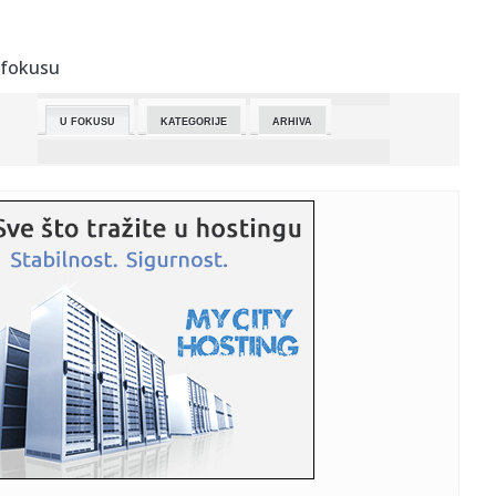
11:24:
Hitno isključenje vode: Meštani Margite danas bez
vodosnabdevan...
 fokusu
11:24:
Sistem za automatsko otkrivanje i dojavu požara u školi
„Miha...
U FOKUSU
KATEGORIJE
ARHIVA
11:21:
6 preparata za usne sa kolagenom koje vredi imati u
svom neseseru
11:20:
UMALO PROKOCKAO POBEDU: Zverev bio blizu jednog od
najluđih preo...
11:20:
Lola Amidžić je miljenica porodice: Brat je toliko voli da
pla...
11:19:
Odlične vesti za meštane Uljme: Počinju sa radom
pedijatrijska...
11:18:
KINESKA NOVA GODINA U SRBIJI: Praznik prijateljstva i
kulturne ra...
11:18:
Alkaraz u finalu Australijan opena posle epskog meča
protiv Zver...
11:14:
ОДРЖАНО ШКОЛСКО ТАКМИЧЕЊЕ ИЗ ...