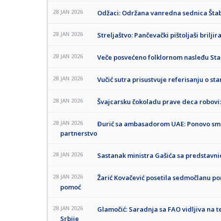
28 JAN 2026
Odžaci: Održana vanredna sednica Šta
28 JAN 2026
Streljaštvo: Pančevački pištoljaši brilji
28 JAN 2026
Veče posvećeno folklornom nasleđu Sta
28 JAN 2026
Vučić sutra prisustvuje referisanju o sta
28 JAN 2026
Švajcarsku čokoladu prave deca robovi:
28 JAN 2026
Đurić sa ambasadorom UAE: Ponovo smo
partnerstvo
28 JAN 2026
Sastanak ministra Gašića sa predstavni
28 JAN 2026
Žarić Kovačević posetila sedmočlanu po
pomoć
28 JAN 2026
Glamočić: Saradnja sa FAO vidljiva na t
Srbije