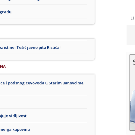
ogradu
U
T
 istine: Tešić javno pita Ristića!
INA
ice i potisnog cevovoda u Starim Banovcima
uje vidljivost
 menja kupovinu