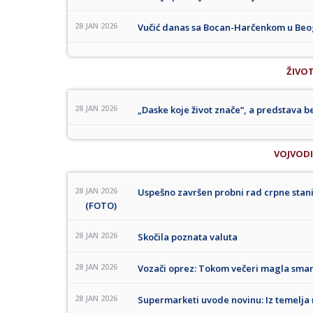
28 JAN 2026
Vučić danas sa Bocan-Harčenkom u Be
ŽIVO
28 JAN 2026
„Daske koje život znače“, a predstava bez
VOJVOD
28 JAN 2026
Uspešno završen probni rad crpne stan
(FOTO)
28 JAN 2026
Skočila poznata valuta
28 JAN 2026
Vozači oprez: Tokom večeri magla smanj
28 JAN 2026
Supermarketi uvode novinu: Iz temelja