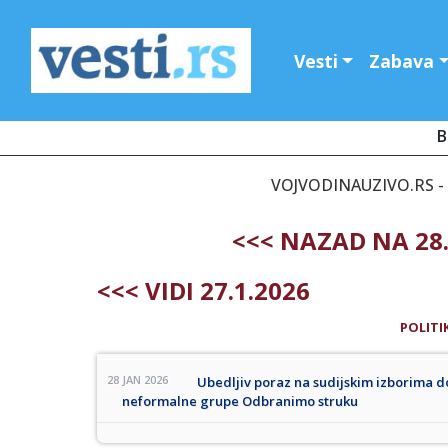
Vesti
Zabava
B
VOJVODINAUZIVO.RS - 
<<< NAZAD NA 28
<<< VIDI 27.1.2026
POLITI
28 JAN 2026
Ubedljiv poraz na sudijskim izborima dož
neformalne grupe Odbranimo struku