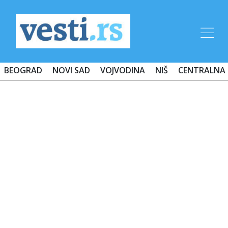
BEOGRAD
NOVI SAD
VOJVODINA
NIŠ
CENTRALNA 