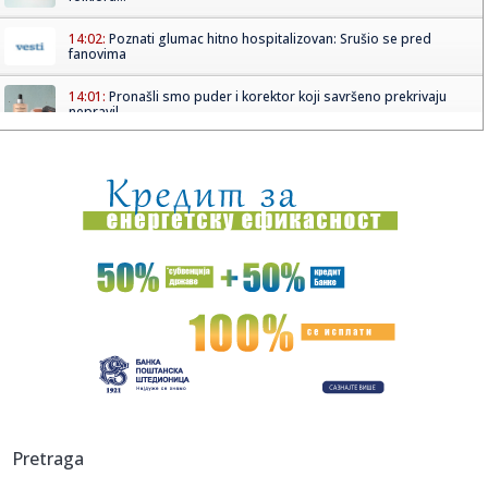
14:02:
Poznati glumac hitno hospitalizovan: Srušio se pred
fanovima
14:01:
Pronašli smo puder i korektor koji savršeno prekrivaju
nepravil...
14:00:
ODLAZITE NA ODMOR: Ovaj trik sa plastičnom kesom
može da sačuv...
14:00:
KFOR polako predaje čuvanje Visokih Dečana tzv.
kosovskoj polic...
14:00:
Vučić poručio Kurtiju: "Hegemonistički ciljevi? Srbija čuva ...
14:00:
Opšta bolnica u Senti dobija novo krilo: Investicija 1,5
milijar...
14:00:
Pozdrav novom valu: Koncert u Tvornici kulture 5. rujna
13:58:
Svi ovo bacaju, a on sakuplja i mlati pare: Penzioner svakog
Pretraga
vike...