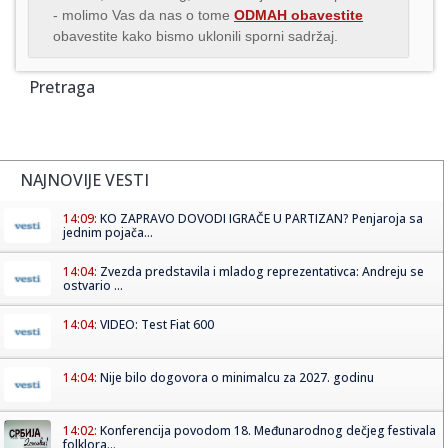
- molimo Vas da nas o tome
ODMAH obavestite
obavestite kako bismo uklonili sporni sadržaj.
Pretraga
NAJNOVIJE VESTI
14:09:
KO ZAPRAVO DOVODI IGRAČE U PARTIZAN? Penjaroja sa
jednim pojača...
14:04:
Zvezda predstavila i mladog reprezentativca: Andreju se
ostvario ...
14:04:
VIDEO: Test Fiat 600
14:04:
Nije bilo dogovora o minimalcu za 2027. godinu
14:02:
Konferencija povodom 18. Međunarodnog dečjeg festivala
folklora...