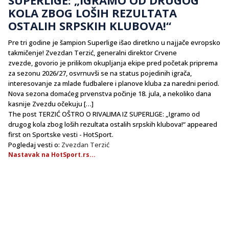
KOLA ZBOG LOŠIH REZULTATA
OSTALIH SRPSKIH KLUBOVA!“
Pre tri godine je šampion Superlige išao diretkno u najjače evropsko
takmičenje! Zvezdan Terzić, generalni direktor Crvene
zvezde, govorio je prilikom okupljanja ekipe pred početak priprema
za sezonu 2026/27, osvrnuvši se na status pojedinih igrača,
interesovanje za mlade fudbalere i planove kluba za naredni period.
Nova sezona domaćeg prvenstva počinje 18. jula, a nekoliko dana
kasnije Zvezdu očekuju […]
The post TERZIĆ OŠTRO O RIVALIMA IZ SUPERLIGE: „Igramo od
drugog kola zbog loših rezultata ostalih srpskih klubova!“ appeared
first on Sportske vesti - HotSport.
Pogledaj vesti o:
Zvezdan Terzić
Nastavak na HotSport.rs...