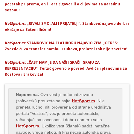
početak priprema, on i Terzić govorili o ciljevima za narednu
sezonu!
HotSport.rs
: „RIVALI SMO, ALI I PRIJATELJI“: Stanković najavio derbi i
okršaje sa Sašom Ilićem!
HotSport.rs
: STANKOVIĆ NA ZLATIBORU NAJAVIO ZEMLJOTRES:
Zvezda čuva transfer bombu u rukavu, prelazni rok nije završen!
HotSport.rs
: „ČAST NAM JE DA NAŠI IGRAČI IGRAJU ZA
REPREZENTACIJU“: Terzić govorio o povredi Avdića i planovima za
Kostova i Erakovića!
Napomena:
Ova vest je automatizovano
(softverski) preuzeta sa sajta
HotSport.rs
. Nije
preneta ručno, niti proverena od strane uredništva
portala "Vesti.rs", već je preneta automatski,
računajući na savesnost i dobru nameru sajta
HotSport.rs
. Ukoliko vest (članak) sadrži netačne
navode, vređa nekog, ili krši nečija autorska prava