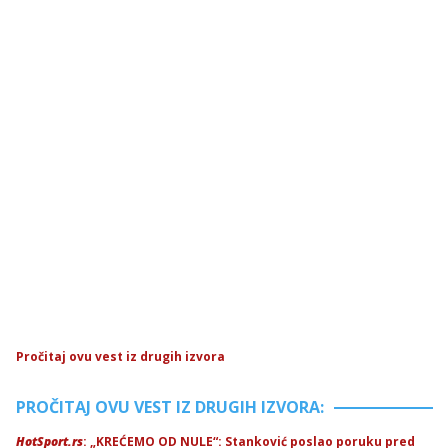
Pročitaj ovu vest iz drugih izvora
PROČITAJ OVU VEST IZ DRUGIH IZVORA:
HotSport.rs
: „KREĆEMO OD NULE“: Stanković poslao poruku pred