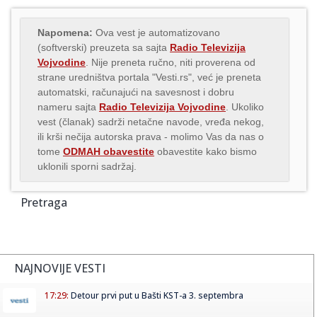
Napomena:
Ova vest je automatizovano
(softverski) preuzeta sa sajta
Radio Televizija
Vojvodine
. Nije preneta ručno, niti proverena od
strane uredništva portala "Vesti.rs", već je preneta
automatski, računajući na savesnost i dobru
nameru sajta
Radio Televizija Vojvodine
. Ukoliko
vest (članak) sadrži netačne navode, vređa nekog,
ili krši nečija autorska prava - molimo Vas da nas o
tome
ODMAH obavestite
obavestite kako bismo
uklonili sporni sadržaj.
Pretraga
NAJNOVIJE VESTI
17:29:
Detour prvi put u Bašti KST-a 3. septembra