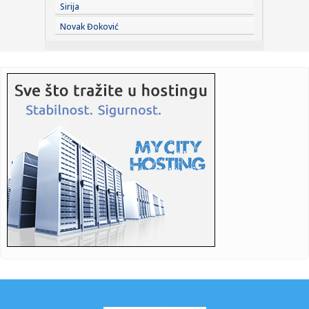
Sirija
16:52:
Trener Minesote o Goberu: "Žalosno je koliko kritika
Novak Đoković
dobija"
16:48:
Broj žrtava pucnjave u školi na Tajlandu porastao na devet
16:44:
Saša Tomić SRCE Vranje: Troškovi za građane i parking, a
bez ...
16:43:
Haos kod Omana: Nepoznati projektil pogodio brod FOTO
16:43:
Spoljna politika Srbije
16:43:
Menjaju se pravila za poreze u Srbiji! Predlog već u
Skupštini,...
16:42:
BEŠIKTAŠ NE DOLAZI DA STATIRA: Čelnik otkrio veliki plan,
pa p...
16:36:
SafeJournalists: Hitno identifikovati i kazniti osobe koje
prete ...