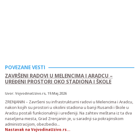
POVEZANE VESTI
ZAVRŠENI RADOVI U MELENCIMA I ARADCU –
UREĐENI PROSTORI OKO STADIONA I ŠKOLE
Izvor:
VojvodinaUzivo.rs
, 19.Maj.2026
ZRENJANIN – Završeni su infrastrukturni radovi u Melencima i Aradcu,
nakon kojih su prostori u okolini stadiona u banji Rusandi i škole u
Aradcu postali funkcionalniji i uređeniji. Na zahtev meštana iz ta dva
naseljena mesta, Grad Zrenjanin je, u saradnji sa pokrajinskom
administracijom, obezbedio...
Nastavak na VojvodinaUzivo.rs...