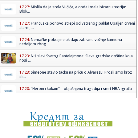
17:27:
Mislila da je srela Vučića, a onda iznela bizarnu teoriju:
Blok...
17:27:
Francuska ponovo strepi od vatrenog pakla! Upaljen crveni
alarm, ...
17:24:
Nemačke pokrajine ukidaju zabranu vožnje kamiona
nedeljom zbog ...
17:23:
Niš slavi Svetog Pantelejmona: Slava gradske opštine koja
nosi ...
17:23:
Simeone stavio tačku na priču o Alvarezu! Prošli smo kroz
sli...
17:20:
"Heroin i kokain" – objašnjena tragedija i smrt NBA igrača
17:20:
"Lebrona se niko ne boji – Majkl Džordan je GOAT" VIDEO
17:19:
Kumulativna prodaja BMW-a Serije 3 u Kini premašila 2
miliona je...
17:18:
Raketa pogodila tanker u Ormuskom moreuzu