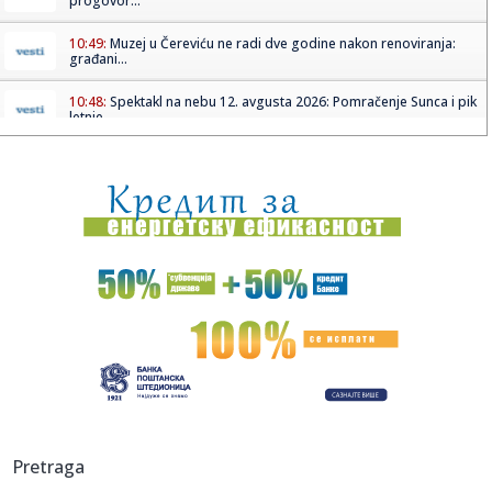
progovor...
10:49:
Muzej u Čereviću ne radi dve godine nakon renoviranja:
građani...
10:48:
Spektakl na nebu 12. avgusta 2026: Pomračenje Sunca i pik
letnje...
10:48:
Nevenka traži pravdu iz "Oluje": Sina (12) su mi ubili na
trakto...
10:47:
Loša vest za Zvezdu: Ništa od Kampaca!
10:47:
Zoran Milanović provocira Beograd: "'Oluja' je bila
pobednički ...
10:41:
Blokaderi svesni šta ih čeka: Vlajić tvrdi da pojedine
stranke...
10:41:
Počela konstititivna sednica skupštine privremenih
institucija ...
10:39:
Koje bi mere država mogla da uvede u slučaju ozbiljne
Pretraga
nestašic...