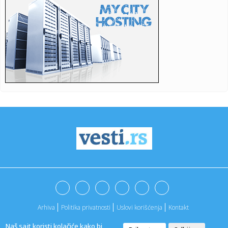
okupil...
10:30:
Pepper Keenan se priseća audicije za Metalicu iz
devedesetih
10:30:
Partizan uputio novu molbu navijačima
10:29:
Nova provokacija iz Zagreba: Milanović: Oluja je bila
pobedničk...
10:29:
Ružić: I u vrhu SPS-a alarmantan manjak samopoštovanja
10:29:
Starčevica dobija prvu senzornu baštu u Republici Srpskoj
10:29:
Dio Banjaluke bez struje, presječen podzemni kabl
10:27:
Glavobolja Barselone: Šengelija plaća da ode u Dubai
Arhiva
Politika privatnosti
Uslovi korišćenja
Kontakt
10:25:
10 „бакиних хобија” који умирују ...
Naš sajt koristi kolačiće kako bi