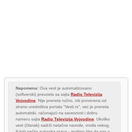
Napomena:
Ova vest je automatizovano
(softverski) preuzeta sa sajta
Radio Televizija
Vojvodine
. Nije preneta ručno, niti proverena od
strane uredništva portala "Vesti.rs", već je preneta
automatski, računajući na savesnost i dobru
nameru sajta
Radio Televizija Vojvodine
. Ukoliko
vest (članak) sadrži netačne navode, vređa nekog,
ili krši nečija autorska prava - molimo Vas da nas o