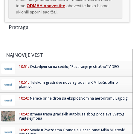
tome
ODMAH obavestite
obavestite kako bismo
uklonili sporni sadržaj.
Pretraga
NAJNOVIJE VESTI
10:51:
Ostavljeni su na cedilu; "Razaranje je strašno" VIDEO
10:51:
Telekom gradi dve nove zgrade na KiM: Lučić otkrio
planove
10:50:
Nemce brine dron sa eksplozivom na aerodromu Lajpcig
10:50:
Izmena trasa gradskih autobusa zbog proslave Svetog
Pantelejmona
10:49:
Svađe u Zvezdama Granda su iscenirane! Miša Mijatović