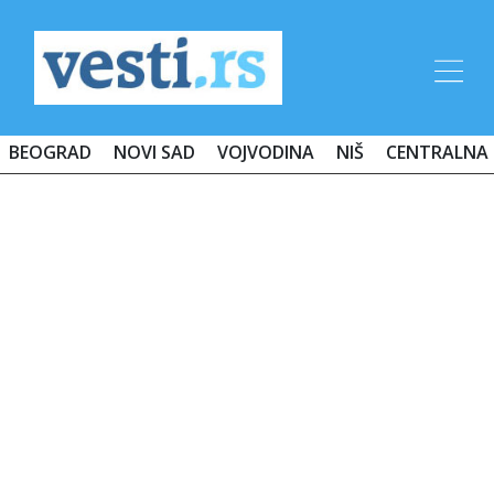
BEOGRAD
NOVI SAD
VOJVODINA
NIŠ
CENTRALNA 