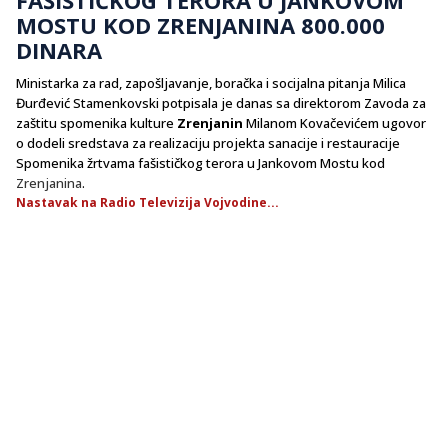
MOSTU KOD ZRENJANINA 800.000
DINARA
Ministarka za rad, zapošljavanje, boračka i socijalna pitanja Milica
Đurđević Stamenkovski potpisala je danas sa direktorom Zavoda za
zaštitu spomenika kulture
Zrenjanin
Milanom Kovačevićem ugovor
o dodeli sredstava za realizaciju projekta sanacije i restauracije
Spomenika žrtvama fašističkog terora u Jankovom Mostu kod
Zrenjanina
.
Nastavak na Radio Televizija Vojvodine...