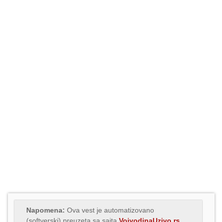
Napomena:
Ova vest je automatizovano
(softverski) preuzeta sa sajta
VojvodinaUzivo.rs
.