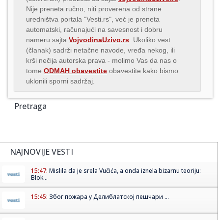
Nije preneta ručno, niti proverena od strane
uredništva portala "Vesti.rs", već je preneta
automatski, računajući na savesnost i dobru
nameru sajta
VojvodinaUzivo.rs
. Ukoliko vest
(članak) sadrži netačne navode, vređa nekog, ili
krši nečija autorska prava - molimo Vas da nas o
tome
ODMAH obavestite
obavestite kako bismo
uklonili sporni sadržaj.
Pretraga
NAJNOVIJE VESTI
15:47:
Mislila da je srela Vučića, a onda iznela bizarnu teoriju:
Blok...
15:45:
Због пожара у Делиблатској пешчари ...