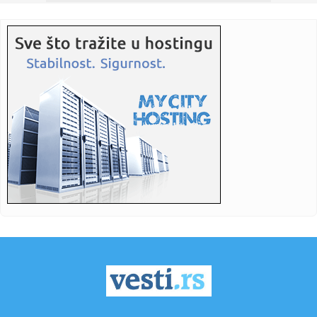
15:05:
Бебе које одрастају са псима су ...
15:06:
Bajdenov rak se proširio! Hanter otkrio detalje očeve
borbe: Ni...
15:04:
Subotica: U požaru kod nekadašnje „Zorke” izgorelo oko
20 h...
15:04:
Vučić: U septembru otvaramo fabriku dronova sa
Izraelcima
15:04:
"Magla band" puni dvorane širom regiona: U Sarajevu
publika bira...
15:01:
Šta je sassy voda i zašto je ovog leta među
najpretraživaniji...
14:59:
Dejan Stanković Kralj danas "staje na ludi kamen": Drago
mi je ...
14:58:
Užas u školi: Broj žrtava pucnjave na Tajlandu porastao na
dev...
14:56:
"Sahranio sam dedu, pa sam dao koš za pobedu