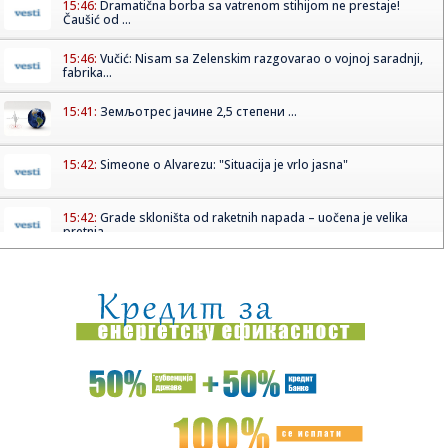
15:46:
Dramatična borba sa vatrenom stihijom ne prestaje!
Čaušić od ...
15:46:
Vučić: Nisam sa Zelenskim razgovarao o vojnoj saradnji,
fabrika...
15:41:
Земљотрес јачине 2,5 степени ...
15:42:
Simeone o Alvarezu: "Situacija je vrlo jasna"
15:42:
Grade skloništa od raketnih napada – uočena je velika
pretnja...
15:41:
LUKIĆ PROMENIO KLUB U PREMIJER LIGI: Srbin potpisao do
2030, ovo...
15:34:
Sramota ga je! Blagojević se izvinio navijačima
15:30:
Subotica: JKP „Stadion” apeluje na oprez zbog visokih
tempera...
15:30:
Toyota GR GT u seriji od samo 500 primeraka