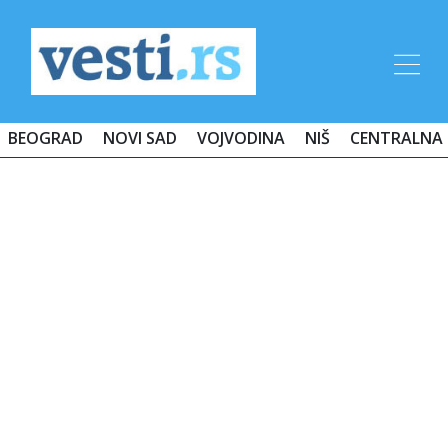
BEOGRAD
NOVI SAD
VOJVODINA
NIŠ
CENTRALNA 