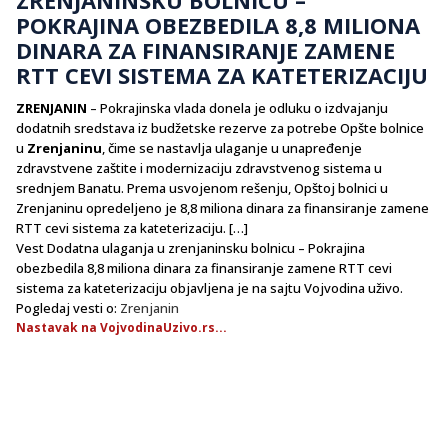
POKRAJINA OBEZBEDILA 8,8 MILIONA
DINARA ZA FINANSIRANJE ZAMENE
RTT CEVI SISTEMA ZA KATETERIZACIJU
ZRENJANIN
– Pokrajinska vlada donela je odluku o izdvajanju
dodatnih sredstava iz budžetske rezerve za potrebe Opšte bolnice
u
Zrenjaninu
, čime se nastavlja ulaganje u unapređenje
zdravstvene zaštite i modernizaciju zdravstvenog sistema u
srednjem Banatu. Prema usvojenom rešenju, Opštoj bolnici u
Zrenjaninu opredeljeno je 8,8 miliona dinara za finansiranje zamene
RTT cevi sistema za kateterizaciju. […]
Vest Dodatna ulaganja u zrenjaninsku bolnicu – Pokrajina
obezbedila 8,8 miliona dinara za finansiranje zamene RTT cevi
sistema za kateterizaciju objavljena je na sajtu Vojvodina uživo.
Pogledaj vesti o:
Zrenjanin
Nastavak na VojvodinaUzivo.rs...