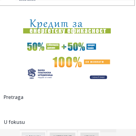
novi klub!
17:55:
Vatrena stihija besni na Stolovima: Helikopter MUP-a iz
vazduha g...
17:55:
Nedović opisao mučan rastanak sa Zvezdom i otkrio šta
ga je na...
17:45:
Preminula kraljica romske muzike, njena posljednja poruka
rasplak...
17:45:
Moto GP: Fernandez pokorio Silverston
17:43:
Vučić u podkastu kod Matijasa Defnera: "Srbija nije
marioneta n...
17:43:
Stanković pred Hapoel: U utorak nam je potreban svaki
Pretraga
glas
17:43:
Kiton Volas novi igrač Makabija, potpisao dvogodišnji
ugovor
U fokusu
17:39:
Filmska pljačka u Budvi: Maskirani razbojnici odnijeli oko
320.0...