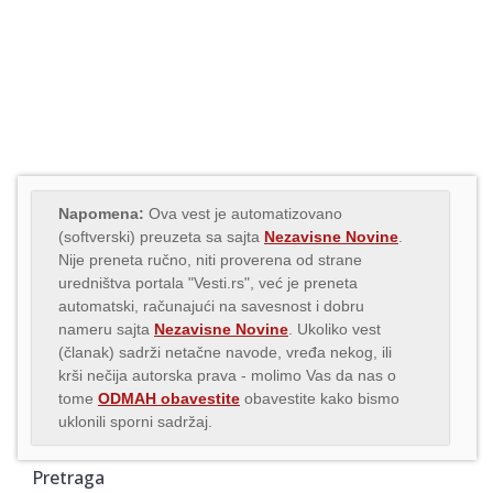
Napomena:
Ova vest je automatizovano
(softverski) preuzeta sa sajta
Nezavisne Novine
.
Nije preneta ručno, niti proverena od strane
uredništva portala "Vesti.rs", već je preneta
automatski, računajući na savesnost i dobru
nameru sajta
Nezavisne Novine
. Ukoliko vest
(članak) sadrži netačne navode, vređa nekog, ili
krši nečija autorska prava - molimo Vas da nas o
tome
ODMAH obavestite
obavestite kako bismo
uklonili sporni sadržaj.
Pretraga