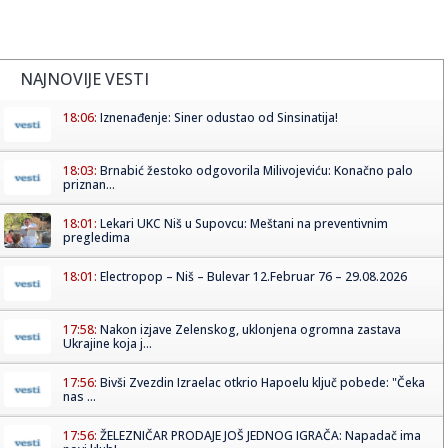
NAJNOVIJE VESTI
18:06:
Iznenađenje: Siner odustao od Sinsinatija!
18:03:
Brnabić žestoko odgovorila Milivojeviću: Konačno palo
priznan...
18:01:
Lekari UKC Niš u Supovcu: Meštani na preventivnim
pregledima
18:01:
Electropop – Niš – Bulevar 12.Februar 76 – 29.08.2026
17:58:
Nakon izjave Zelenskog, uklonjena ogromna zastava
Ukrajine koja j...
17:56:
Bivši Zvezdin Izraelac otkrio Hapoelu ključ pobede: "Čeka
nas ...
17:56:
ŽELEZNIČAR PRODAJE JOŠ JEDNOG IGRAČA: Napadač ima