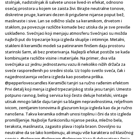
stolnjak, nadstolnjak ili salvete unose lived-in efekat, odnosno
osećaj prostora u kojem se zaista živi. Birajte neutralne tonove,
diskretne pruge, karirani dezen ili prigušene nijanse poput bež,
maslinaste i sive. Lan se odlično slaže sa keramikom, drvetom i
staklom, pa povezuje različite komade bez utiska da je sve previše
usklađeno. Svećnjaci koji menjaju atmosferu Svećnjaci su možda
najbrži put do trpezarije koja izgleda skuplje i intimnije. Metalni,
stakleni ili keramički modeli sa patiniranim finišem daju prostoru
starinski šarm, ali bez preterivanja. Najlepši efekat postiže se kada
kombinujete različite visine i materijale. Na primer, dva viša
svećnjaka uz jednu jednostavnu vazu ili nekoliko nižih držača za
sveće raspoređenih po sredini stola. Uz toplo svetlo sveća, čak i
najjednostavnija večera izgleda kao posebna prilika.
@pepperlovescandles Keramički tanjiri sa ručno rađenim efektom
Prvi detalj koji menja izgled trpezarijskog stola jesu tanjiri. Umesto
potpuno ravnog, belog servisa koji često deluje hotelski, vintage
utisak mnogo lakše daju tanjiri sa blagim nepravilnostima, reljefnom
ivicom, zemljanim tonovima ili glazurom koja izgleda kao da je ručno
nanošena. Takva keramika odmah unosi toplinu i čini da sto izgleda
promišljenije. Najbolje funkcionišu nijanse peska, mlečno bela,
terakota, maslinasta, zagasito plava i topla braon. Dovoljno su
neutralne da se lako kombinuju, ali imaju više karaktera od klasičnog
servisa. @elinwarn @elinwarn @elinwarn Vaza ili dekorativna činija