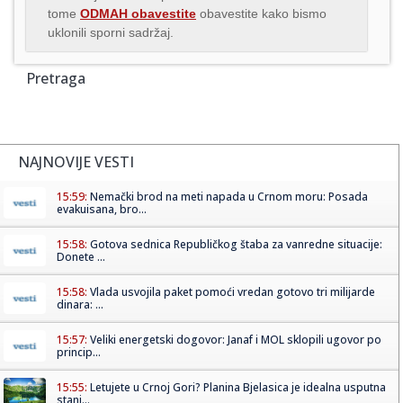
tome
ODMAH obavestite
obavestite kako bismo
uklonili sporni sadržaj.
Pretraga
NAJNOVIJE VESTI
15:59:
Nemački brod na meti napada u Crnom moru: Posada
evakuisana, bro...
15:58:
Gotova sednica Republičkog štaba za vanredne situacije:
Donete ...
15:58:
Vlada usvojila paket pomoći vredan gotovo tri milijarde
dinara: ...
15:57:
Veliki energetski dogovor: Janaf i MOL sklopili ugovor po
princip...
15:55:
Letujete u Crnoj Gori? Planina Bjelasica je idealna usputna
stani...