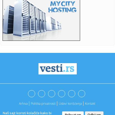
safariju" ne...
15:32:
Vrelina ne popušta
15:31:
Ivana želi na pobedničko postolje: Evropsko prvenstvo je
sve bl...
15:29:
Вучић: Шпанија је један од ...
15:31:
Sindikat: Kragujevački oružari ostali bez akontacije, Zastava
o...
15:30:
Nova drama bivših supružnika: Bred Pit traži uvid u zaradu
An...
15:30:
Elvis Costello slavi 49 godina albuma My Aim Is True sa
velikim b...
15:29:
Počinje obnova puta prema granici s Hrvatskom
Arhiva
Politika privatnosti
Uslovi korišćenja
Kontakt
15:29:
Alarm iz Litvanije! Rusija bi mogla da upotrebi ukrajinske
dronov...
Naš sajt koristi kolačiće kako bi
Prihvatam
Odbijam