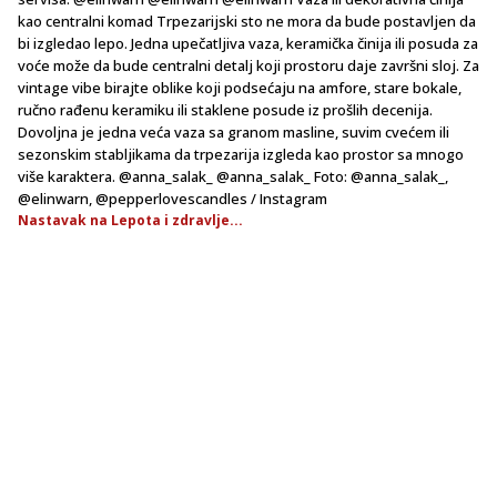
kao centralni komad Trpezarijski sto ne mora da bude postavljen da
bi izgledao lepo. Jedna upečatljiva vaza, keramička činija ili posuda za
voće može da bude centralni detalj koji prostoru daje završni sloj. Za
vintage vibe birajte oblike koji podsećaju na amfore, stare bokale,
ručno rađenu keramiku ili staklene posude iz prošlih decenija.
Dovoljna je jedna veća vaza sa granom masline, suvim cvećem ili
sezonskim stabljikama da trpezarija izgleda kao prostor sa mnogo
više karaktera. @anna_salak_ @anna_salak_ Foto: @anna_salak_,
@elinwarn, @pepperlovescandles / Instagram
Nastavak na Lepota i zdravlje...