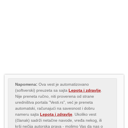
Napomena:
Ova vest je automatizovano
(softverski) preuzeta sa sajta
Lepota i zdravlje
.
Nije preneta ručno, niti proverena od strane
uredništva portala "Vesti.rs", već je preneta
automatski, računajući na savesnost i dobru
nameru sajta
Lepota i zdravlje
. Ukoliko vest
(članak) sadrži netačne navode, vređa nekog, ili
krši nečija autorska prava - molimo Vas da nas o