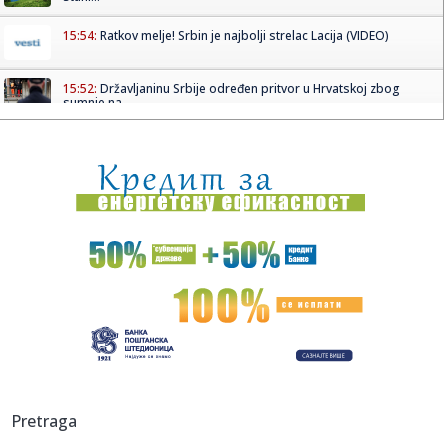
15:54:
Ratkov melje! Srbin je najbolji strelac Lacija (VIDEO)
15:52:
Državljaninu Srbije određen pritvor u Hrvatskoj zbog
sumnje na ...
15:52:
Sutra počinje Guča! Varošica već u ludilu: Grme trube, lomi
s...
15:52:
NIKOLIĆ GA ŽELI: AEK krenuo po njega, bivši vezista
Partizana ...
15:47:
Tužilaštvo traži od Advokatske komore da reaguje zbog
tvrdnji ...
15:45:
ANS o tvrdnjama protiv policije posle Valjeva: "Istina ne
sme bit...
15:45:
Eurojust podržao državu Srbiju i rad naše policije
15:45:
Omri Glazer doživeo saobraćajnu nezgodu u Izraelu
Pretraga