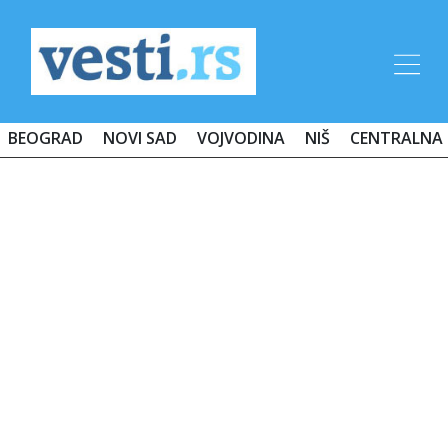
BEOGRAD
NOVI SAD
VOJVODINA
NIŠ
CENTRALNA 