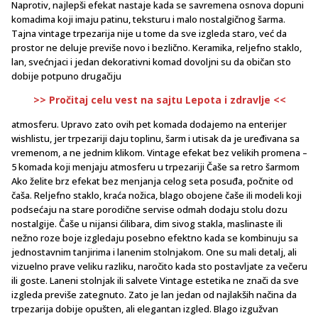
Naprotiv, najlepši efekat nastaje kada se savremena osnova dopuni
komadima koji imaju patinu, teksturu i malo nostalgičnog šarma.
Tajna vintage trpezarija nije u tome da sve izgleda staro, već da
prostor ne deluje previše novo i bezlično. Keramika, reljefno staklo,
lan, svećnjaci i jedan dekorativni komad dovoljni su da običan sto
dobije potpuno drugačiju
>> Pročitaj celu vest na sajtu Lepota i zdravlje <<
atmosferu. Upravo zato ovih pet komada dodajemo na enterijer
wishlistu, jer trpezariji daju toplinu, šarm i utisak da je uređivana sa
vremenom, a ne jednim klikom. Vintage efekat bez velikih promena –
5 komada koji menjaju atmosferu u trpezariji Čaše sa retro šarmom
Ako želite brz efekat bez menjanja celog seta posuđa, počnite od
čaša. Reljefno staklo, kraća nožica, blago obojene čaše ili modeli koji
podsećaju na stare porodične servise odmah dodaju stolu dozu
nostalgije. Čaše u nijansi ćilibara, dim sivog stakla, maslinaste ili
nežno roze boje izgledaju posebno efektno kada se kombinuju sa
jednostavnim tanjirima i lanenim stolnjakom. One su mali detalj, ali
vizuelno prave veliku razliku, naročito kada sto postavljate za večeru
ili goste. Laneni stolnjak ili salvete Vintage estetika ne znači da sve
izgleda previše zategnuto. Zato je lan jedan od najlakših načina da
trpezarija dobije opušten, ali elegantan izgled. Blago izgužvan