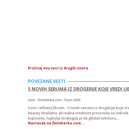
Pročitaj ovu vest iz drugih izvora
POVEZANE VESTI
5 NOVIH SERUMA IZ DROGERIJE KOJE VREDI UB
Izvor:
Šminkerka.com
, 15.Jun.2026
Izvor: refinery29.com . 5 novih seruma iz drogerije koje vre
beauty mrežama, ali realna vrednost proizvoda se vidi tek 
kupovine, najbolja strategija je da gledaš teksturu,...
Nastavak na Šminkerka.com...