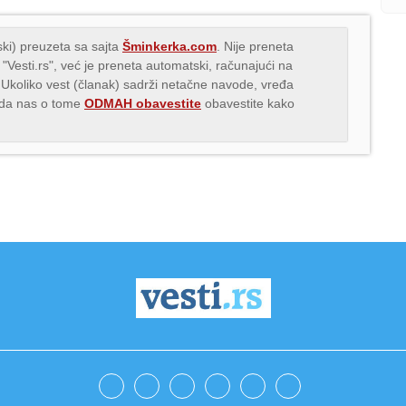
ki) preuzeta sa sajta
Šminkerka.com
. Nije preneta
 "Vesti.rs", već je preneta automatski, računajući na
 Ukoliko vest (članak) sadrži netačne navode, vređa
s da nas o tome
ODMAH obavestite
obavestite kako