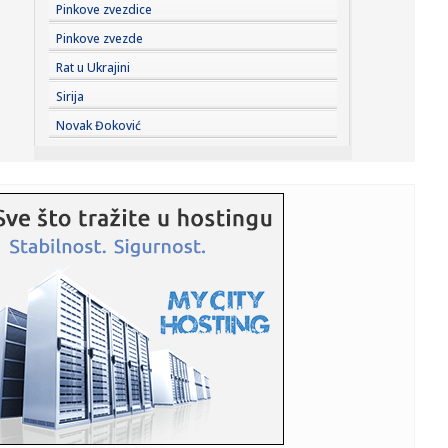
09:06:
Ako krećete ka granici: Na Batrovcima se čeka oko tri sata,
Pinkove zvezdice
na ...
Pinkove zvezde
09:05:
Sombor: „Bodrog fest“ i ove godine opravdao očekivanja
Rat u Ukrajini
(VIDE...
Sirija
09:00:
„Retinol milk” je hit među biljnim napicima – evo kako da ...
Novak Đoković
08:54:
„Хуманитарни понедељак“ на ...
08:54:
Tajfun Delfin stiže do Kine; Vlasti podigle mere
pripravnosti
08:53:
OSMOSMERKA: Ostali samo dugmići
08:52:
Legendarni roker se povlači sa scene; Otkazao sve
turneje, oček...
08:52:
Šta se dešava sa mađarskom forintom? Suša, energija i
nuklear...
08:51:
Halid otkrio zašto su prestali da ga zovu na romske
svadbe: Sve ...