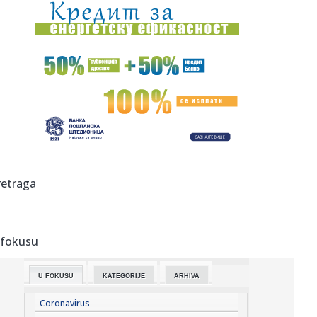
09:14:
Hrvati kukaju zbog Zelenskog: Boli ih što Vučić vodi
politiku ...
09:13:
Đedović Handanović: Situacija sa NIS-om mnogo bitnija od
suše...
09:08:
“Базар by Комуна” у Комуни у ...
09:08:
Francuzi pišu: Čuvena dinastija preuzima Asvel
09:08:
Prvo pojavljivanje Modžtabe Hamneija? Objavljeni snimci
retraga
VIDEO
09:08:
Madonna odaje počast producentu Williamu Orbitu
 fokusu
09:07:
Apatin: Apatinska „Mladost“ remizirala sa „Radničkim“ iz...
U FOKUSU
KATEGORIJE
ARHIVA
09:06:
Porsche u sadašnjem obliku poslovanja ne može da
preživi samos...
Coronavirus