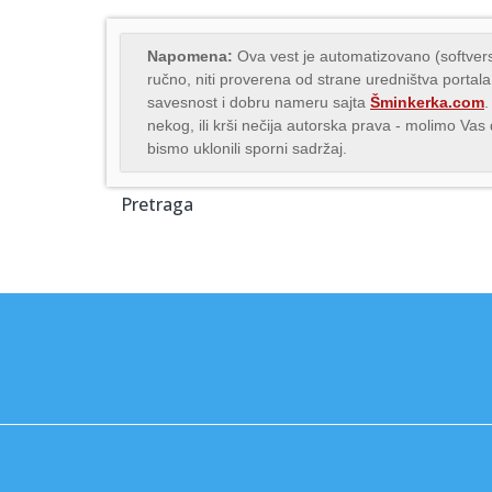
Napomena:
Ova vest je automatizovano (softvers
ručno, niti proverena od strane uredništva portala
savesnost i dobru nameru sajta
Šminkerka.com
.
nekog, ili krši nečija autorska prava - molimo Va
bismo uklonili sporni sadržaj.
Pretraga