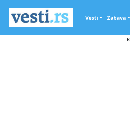
Vesti
Zabava
B