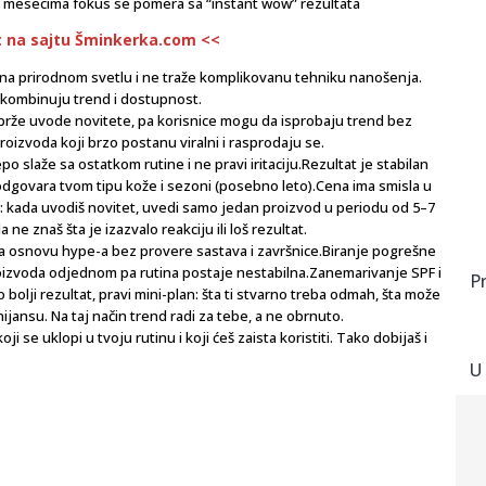
m mesecima fokus se pomera sa “instant wow” rezultata
st na sajtu Šminkerka.com <<
ju na prirodnom svetlu i ne traže komplikovanu tehniku nanošenja.
er kombinuju trend i dostupnost.
ve brže uvode novitete, pa korisnice mogu da isprobaju trend bez
oizvoda koji brzo postanu viralni i rasprodaju se.
 slaže sa ostatkom rutine i ne pravi iritaciju.Rezultat je stabilan
ovara tvom tipu kože i sezoni (posebno leto).Cena ima smisla u
et: kada uvodiš novitet, uvedi samo jedan proizvod u periodu od 5–7
 ne znaš šta je izazvalo reakciju ili loš rezultat.
a osnovu hype-a bez provere sastava i završnice.Biranje pogrešne
 proizvoda odjednom pa rutina postaje nestabilna.Zanemarivanje SPF i
P
olji rezultat, pravi mini-plan: šta ti stvarno treba odmah, šta može
 nijansu. Na taj način trend radi za tebe, a ne obrnuto.
oji se uklopi u tvoju rutinu i koji ćeš zaista koristiti. Tako dobijaš i
U