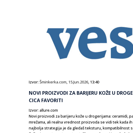
Izvor:
Šminkerka.com
,
15.Jun.2026
, 13:40
NOVI PROIZVODI ZA BARIJERU KOŽE U DROGE
CICA FAVORITI
Izvor: allure.com
Novi proizvodi za barijeru kože u drogerijama: ceramidi, p
mrežama, ali realna vrednost proizvoda se vidi tek kada ih
najbolja strategija je da gledaš teksturu, kompatibilnost 