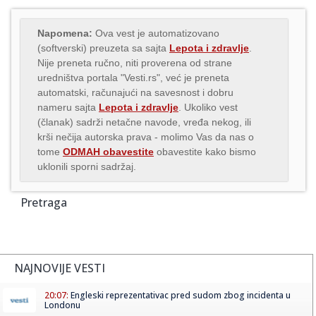
Napomena:
Ova vest je automatizovano
(softverski) preuzeta sa sajta
Lepota i zdravlje
.
Nije preneta ručno, niti proverena od strane
uredništva portala "Vesti.rs", već je preneta
automatski, računajući na savesnost i dobru
nameru sajta
Lepota i zdravlje
. Ukoliko vest
(članak) sadrži netačne navode, vređa nekog, ili
krši nečija autorska prava - molimo Vas da nas o
tome
ODMAH obavestite
obavestite kako bismo
uklonili sporni sadržaj.
Pretraga
NAJNOVIJE VESTI
20:07:
Engleski reprezentativac pred sudom zbog incidenta u
Londonu