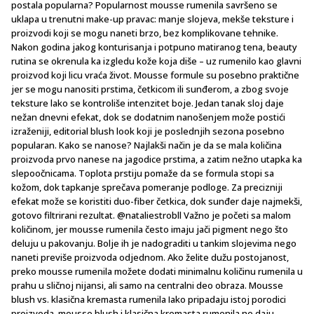
postala popularna? Popularnost mousse rumenila savršeno se
uklapa u trenutni make-up pravac: manje slojeva, mekše teksture i
proizvodi koji se mogu naneti brzo, bez komplikovane tehnike.
Nakon godina jakog konturisanja i potpuno matiranog tena, beauty
rutina se okrenula ka izgledu kože koja diše – uz rumenilo kao glavni
proizvod koji licu vraća život. Mousse formule su posebno praktične
jer se mogu nanositi prstima, četkicom ili sunđerom, a zbog svoje
teksture lako se kontroliše intenzitet boje. Jedan tanak sloj daje
nežan dnevni efekat, dok se dodatnim nanošenjem može postići
izraženiji, editorial blush look koji je poslednjih sezona posebno
popularan. Kako se nanose? Najlakši način je da se mala količina
proizvoda prvo nanese na jagodice prstima, a zatim nežno utapka ka
slepoočnicama. Toplota prstiju pomaže da se formula stopi sa
kožom, dok tapkanje sprečava pomeranje podloge. Za precizniji
efekat može se koristiti duo-fiber četkica, dok sunđer daje najmekši,
gotovo filtrirani rezultat. @nataliestrobll Važno je početi sa malom
količinom, jer mousse rumenila često imaju jači pigment nego što
deluju u pakovanju. Bolje ih je nadograditi u tankim slojevima nego
naneti previše proizvoda odjednom. Ako želite dužu postojanost,
preko mousse rumenila možete dodati minimalnu količinu rumenila u
prahu u sličnoj nijansi, ali samo na centralni deo obraza. Mousse
blush vs. klasična kremasta rumenila Iako pripadaju istoj porodici
proizvoda, mousse blush i klasična kremasta rumenila ne daju