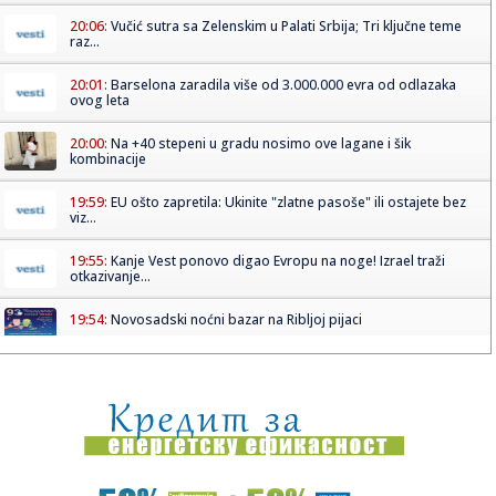
20:06:
Vučić sutra sa Zelenskim u Palati Srbija; Tri ključne teme
raz...
20:01:
Barselona zaradila više od 3.000.000 evra od odlazaka
ovog leta
20:00:
Na +40 stepeni u gradu nosimo ove lagane i šik
kombinacije
19:59:
EU ošto zapretila: Ukinite "zlatne pasoše" ili ostajete bez
viz...
19:55:
Kanje Vest ponovo digao Evropu na noge! Izrael traži
otkazivanje...
19:54:
Novosadski noćni bazar na Ribljoj pijaci
19:53:
BAŽDAR NAPUSTIO ŠPANIJU: Reprezentativac BiH ima novi
klub!
19:51:
Veliki požar kod Konjica ne posustaje: U pomoć upućeni
vatroga...
19:51:
Preminuo Vilijam Orbit: Sarađivao sa Madonom, Britni Spirs