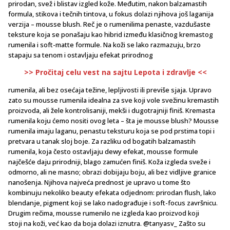
prirodan, svež i blistav izgled kože. Međutim, nakon balzamastih
formula, stikova i tečnih tintova, u fokus dolazi njihova još laganija
verzija – mousse blush. Reč je o rumenilima penaste, vazdušaste
teksture koja se ponašaju kao hibrid između klasičnog kremastog
rumenila i soft-matte formule. Na koži se lako razmazuju, brzo
stapaju sa tenom i ostavljaju efekat prirodnog
>> Pročitaj celu vest na sajtu Lepota i zdravlje <<
rumenila, ali bez osećaja težine, lepljivosti ili previše sjaja. Upravo
zato su mousse rumenila idealna za sve koji vole svežinu kremastih
proizvoda, ali žele kontrolisaniji, mekši i dugotrajniji finiš. Kremasta
rumenila koju ćemo nositi ovog leta – šta je mousse blush? Mousse
rumenila imaju laganu, penastu teksturu koja se pod prstima topi i
pretvara u tanak sloj boje. Za razliku od bogatih balzamastih
rumenila, koja često ostavljaju dewy efekat, mousse formule
najčešće daju prirodniji, blago zamućen finiš. Koža izgleda sveže i
odmorno, ali ne masno; obrazi dobijaju boju, ali bez vidljive granice
nanošenja. Njihova najveća prednost je upravo u tome što
kombinuju nekoliko beauty efekata odjednom: prirodan flush, lako
blendanje, pigment koji se lako nadograđuje i soft-focus završnicu.
Drugim rečima, mousse rumenilo ne izgleda kao proizvod koji
stoji na koži, već kao da boja dolazi iznutra. @tanyasv_ Zašto su