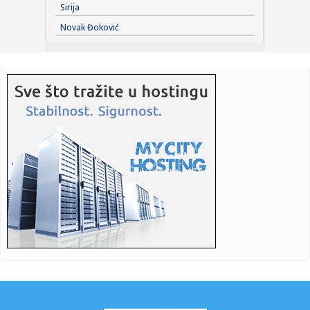
Sirija
19:49:
Direktoru "Telekoma Srbije" Vladimiru Lučiću zabranjen
Novak Đoković
ulazak n...
19:49:
Zelenski stigao u Beograd: "Zakazani važni razgovori"
19:49:
Broj pljački u Francuskoj veći za 1.500 u odnosu na prošlu
god...
19:49:
Počinje testiranje cjevovoda prema Tunjicama: Moguć pad
pritisk...
19:46:
Airbnb nadmašio očekivanja, akcije skočile
19:45:
SAD su pomogle u kupovini srpske municije za Ukrajinu –
Hil
19:44:
Stižu Pazarci, ali se misli i na Hapoel: Stanković se nada
lepo...
19:43:
Pala jedna od najvećih mreža krijumčara na Mediteranu:
"Prebac...