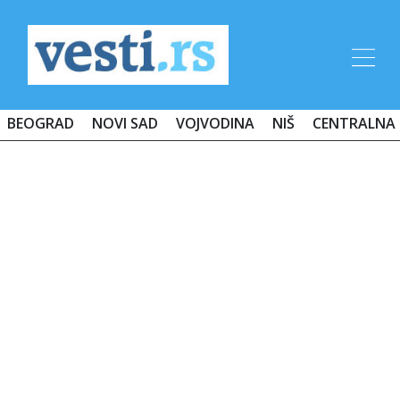
BEOGRAD
NOVI SAD
VOJVODINA
NIŠ
CENTRALNA 