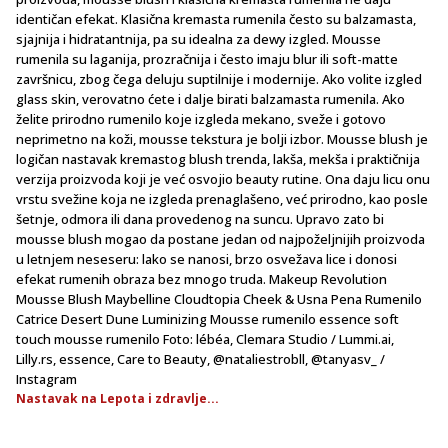
identičan efekat. Klasična kremasta rumenila često su balzamasta,
sjajnija i hidratantnija, pa su idealna za dewy izgled. Mousse
rumenila su laganija, prozračnija i često imaju blur ili soft-matte
završnicu, zbog čega deluju suptilnije i modernije. Ako volite izgled
glass skin, verovatno ćete i dalje birati balzamasta rumenila. Ako
želite prirodno rumenilo koje izgleda mekano, sveže i gotovo
neprimetno na koži, mousse tekstura je bolji izbor. Mousse blush je
logičan nastavak kremastog blush trenda, lakša, mekša i praktičnija
verzija proizvoda koji je već osvojio beauty rutine. Ona daju licu onu
vrstu svežine koja ne izgleda prenaglašeno, već prirodno, kao posle
šetnje, odmora ili dana provedenog na suncu. Upravo zato bi
mousse blush mogao da postane jedan od najpoželjnijih proizvoda
u letnjem neseseru: lako se nanosi, brzo osvežava lice i donosi
efekat rumenih obraza bez mnogo truda. Makeup Revolution
Mousse Blush Maybelline Cloudtopia Cheek & Usna Pena Rumenilo
Catrice Desert Dune Luminizing Mousse rumenilo essence soft
touch mousse rumenilo Foto: lébéa, Clemara Studio / Lummi.ai,
Lilly.rs, essence, Care to Beauty, @nataliestrobll, @tanyasv_ /
Instagram
Nastavak na Lepota i zdravlje...