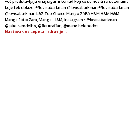
već predstavljaju onaj sigurni komad koji će se nositi i u sezonama
koje tek dolaze. @lovisabarkman @lovisabarkman @lovisabarkman
@lovisabarkman L&Z Top Choice Mango ZARA H&M H&M H&M
Mango Foto: Zara, Mango, H&M, Instagram / @lovisabarkman,
@julie_vendelbo, @fleurraffan, @marie.helenedbs
Nastavak na Lepota i zdravlje...