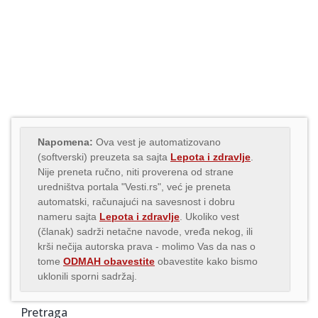
Napomena:
Ova vest je automatizovano
(softverski) preuzeta sa sajta
Lepota i zdravlje
.
Nije preneta ručno, niti proverena od strane
uredništva portala "Vesti.rs", već je preneta
automatski, računajući na savesnost i dobru
nameru sajta
Lepota i zdravlje
. Ukoliko vest
(članak) sadrži netačne navode, vređa nekog, ili
krši nečija autorska prava - molimo Vas da nas o
tome
ODMAH obavestite
obavestite kako bismo
uklonili sporni sadržaj.
Pretraga