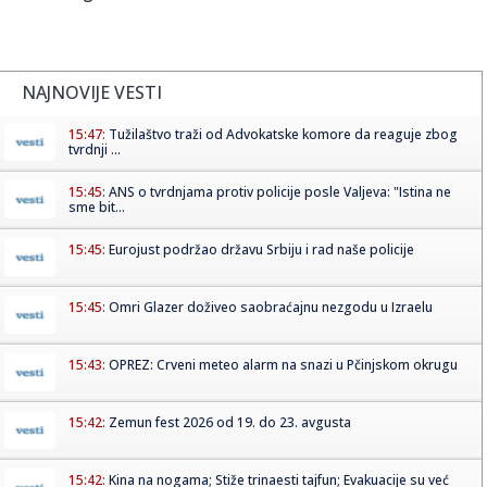
NAJNOVIJE VESTI
15:47:
Tužilaštvo traži od Advokatske komore da reaguje zbog
tvrdnji ...
15:45:
ANS o tvrdnjama protiv policije posle Valjeva: "Istina ne
sme bit...
15:45:
Eurojust podržao državu Srbiju i rad naše policije
15:45:
Omri Glazer doživeo saobraćajnu nezgodu u Izraelu
15:43:
OPREZ: Crveni meteo alarm na snazi u Pčinjskom okrugu
15:42:
Zemun fest 2026 od 19. do 23. avgusta
15:42:
Kina na nogama; Stiže trinaesti tajfun; Evakuacije su već