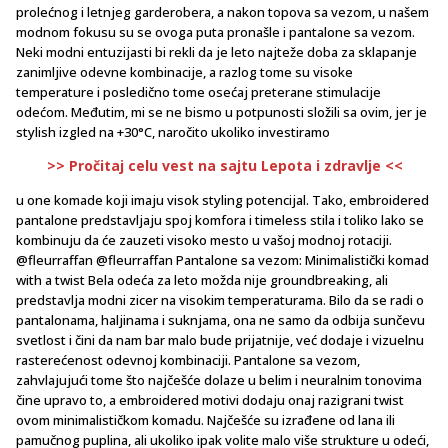
prolećnog i letnjeg garderobera, a nakon topova sa vezom, u našem
modnom fokusu su se ovoga puta pronašle i pantalone sa vezom.
Neki modni entuzijasti bi rekli da je leto najteže doba za sklapanje
zanimljive odevne kombinacije, a razlog tome su visoke
temperature i posledično tome osećaj preterane stimulacije
odećom. Međutim, mi se ne bismo u potpunosti složili sa ovim, jer je
stylish izgled na +30°C, naročito ukoliko investiramo
>> Pročitaj celu vest na sajtu Lepota i zdravlje <<
u one komade koji imaju visok styling potencijal. Tako, embroidered
pantalone predstavljaju spoj komfora i timeless stila i toliko lako se
kombinuju da će zauzeti visoko mesto u vašoj modnoj rotaciji.
@fleurraffan @fleurraffan Pantalone sa vezom: Minimalistički komad
with a twist Bela odeća za leto možda nije groundbreaking, ali
predstavlja modni zicer na visokim temperaturama. Bilo da se radi o
pantalonama, haljinama i suknjama, ona ne samo da odbija sunčevu
svetlost i čini da nam bar malo bude prijatnije, već dodaje i vizuelnu
rasterećenost odevnoj kombinaciji. Pantalone sa vezom,
zahvlajujući tome što najčešće dolaze u belim i neuralnim tonovima
čine upravo to, a embroidered motivi dodaju onaj razigrani twist
ovom minimalističkom komadu. Najčešće su izrađene od lana ili
pamučnog puplina, ali ukoliko ipak volite malo više strukture u odeći,