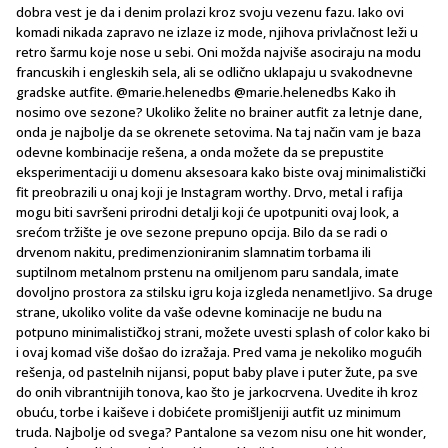
dobra vest je da i denim prolazi kroz svoju vezenu fazu. Iako ovi
komadi nikada zapravo ne izlaze iz mode, njihova privlačnost leži u
retro šarmu koje nose u sebi. Oni možda najviše asociraju na modu
francuskih i engleskih sela, ali se odlično uklapaju u svakodnevne
gradske autfite. @marie.helenedbs @marie.helenedbs Kako ih
nosimo ove sezone? Ukoliko želite no brainer autfit za letnje dane,
onda je najbolje da se okrenete setovima. Na taj način vam je baza
odevne kombinacije rešena, a onda možete da se prepustite
eksperimentaciji u domenu aksesoara kako biste ovaj minimalistički
fit preobrazili u onaj koji je Instagram worthy. Drvo, metal i rafija
mogu biti savršeni prirodni detalji koji će upotpuniti ovaj look, a
srećom tržište je ove sezone prepuno opcija. Bilo da se radi o
drvenom nakitu, predimenzioniranim slamnatim torbama ili
suptilnom metalnom prstenu na omiljenom paru sandala, imate
dovoljno prostora za stilsku igru koja izgleda nenametljivo. Sa druge
strane, ukoliko volite da vaše odevne kominacije ne budu na
potpuno minimalističkoj strani, možete uvesti splash of color kako bi
i ovaj komad više došao do izražaja. Pred vama je nekoliko mogućih
rešenja, od pastelnih nijansi, poput baby plave i puter žute, pa sve
do onih vibrantnijih tonova, kao što je jarkocrvena. Uvedite ih kroz
obuću, torbe i kaiševe i dobićete promišljeniji autfit uz minimum
truda. Najbolje od svega? Pantalone sa vezom nisu one hit wonder,