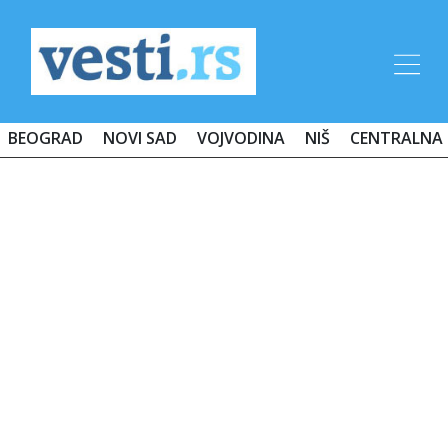
BEOGRAD
NOVI SAD
VOJVODINA
NIŠ
CENTRALNA 