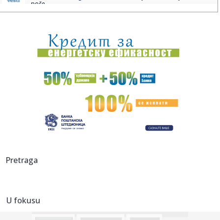
poče...
15:41:
Stigli rezultati obdukcije Vladimira Cvijana: Tužilaštvo
saop...
15:39:
Vučić primio mlade sportiste iz dijaspore koji su
učestvovali...
15:38:
Operativni tim: Juče na teritoriji Srbije 178 požara, danas
fok...
15:38:
Šta se dogodi kada se Bred Pit, Aron Tejlor Džonson i Bed
Bani ...
15:32:
Koprivica upozorio Partizan i Zvezdu na isti problem
15:32:
Čuveni nemački novinar Martens: Dokaza o "Sarajevo
Pretraga
safariju" ne...
15:32:
Vrelina ne popušta
U fokusu
15:31:
Ivana želi na pobedničko postolje: Evropsko prvenstvo je
sve bl...