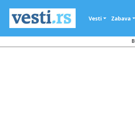
Vesti
Zabava
B