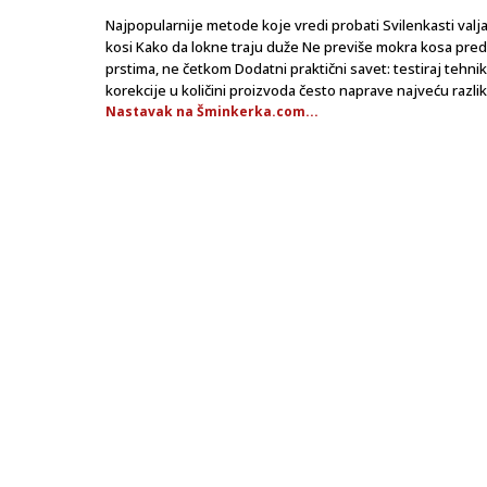
Najpopularnije metode koje vredi probati Svilenkasti val
kosi Kako da lokne traju duže Ne previše mokra kosa pred 
prstima, ne četkom Dodatni praktični savet: testiraj tehni
korekcije u količini proizvoda često naprave najveću razli
Nastavak na Šminkerka.com...