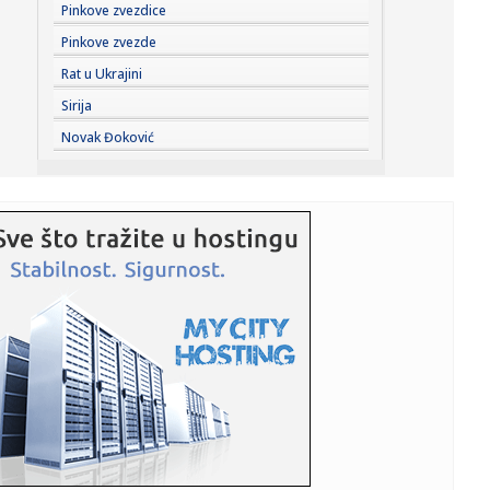
20:45:
"Kompas": Senke nad "listom"
Pinkove zvezdice
Pinkove zvezde
20:45:
Vučić najavio veliki skup u Novom Sadu: Očekujem pobedu
Rat u Ukrajini
na niv...
Sirija
20:44:
Fotelja mu visi o koncu: Zbog čega se republikanci okreću
Novak Đoković
proti...
20:44:
Ako postoji jedan komad koji ćete nositi godinama, to je
kimono ...
20:37:
PARKER NE ODUSTAJE OD SNA: Želi ono što Asvel čeka
skoro tri d...
20:37:
Dragojević će premijeru želeti što pre da zaboravi
20:36:
Lamborghini Revuelto SV postavio novi rekord na
Hokenhajmringu
20:28:
Litvanci surovo iskreni: "Niko nije uzbuđen zbog Partizana
– Z...
20:27:
Smailagić je predstavljen - više nema dileme gde nastavlja
kari...