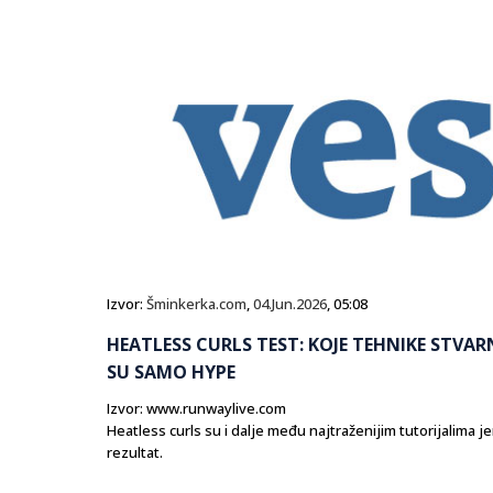
Izvor:
Šminkerka.com
,
04.Jun.2026
, 05:08
HEATLESS CURLS TEST: KOJE TEHNIKE STVAR
SU SAMO HYPE
Izvor: www.runwaylive.com
Heatless curls su i dalje među najtraženijim tutorijalima j
rezultat.