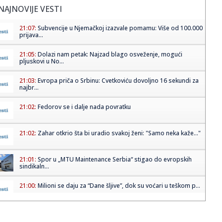
NAJNOVIJE VESTI
21:07:
Subvencije u Njemačkoj izazvale pomamu: Više od 100.000
prijava...
21:05:
Dolazi nam petak: Najzad blago osveženje, mogući
pljuskovi u No...
21:03:
Evropa priča o Srbinu: Cvetkoviću dovoljno 16 sekundi za
najbr...
21:02:
Fedorov se i dalje nada povratku
21:02:
Zahar otkrio šta bi uradio svakoj ženi: "Samo neka kaže..."
21:01:
Spor u „MTU Maintenance Serbia“ stigao do evropskih
sindikaln...
21:00:
Milioni se daju za “Dane šljive”, dok su voćari u teškom p...
21:00:
Srbiju bi zaštita od klimatskih promena mogla da košta
više od...