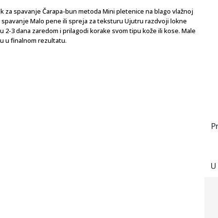
jak za spavanje Čarapa-bun metoda Mini pletenice na blago vlažnoj
spavanje Malo pene ili spreja za teksturu Ujutru razdvoji lokne
ku 2-3 dana zaredom i prilagodi korake svom tipu kože ili kose. Male
ku u finalnom rezultatu.
P
U