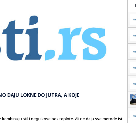
NO DAJU LOKNE DO JUTRA, A KOJE
er kombinuju stil i negu kose bez toplote. Ali ne daju sve metode isti