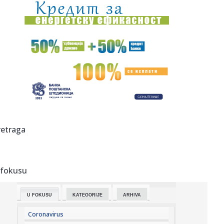
21:00:
Evakuacija stanovnika dva naselja zbog požara u
Deliblatskoj pe...
20:58:
Horor u Nemačkoj: Sudarila se dva tramvaja, više od 25
povređe...
20:58:
Od prodaje pilića do letovanja na jahti: Novi prizori Bojane
i M...
20:57:
Kineski proizvođač robota procenjen na više od devet
milijardi...
20:53:
OVO NE SME DA SE DESI NI U SNU: Crvena zvezda može da
retraga
izgubi Sem...
20:53:
"Petarda" Hajduka iz Splita u Litvaniji
 fokusu
20:52:
Skandal: Procureo dokument; Blokaderi od svih kandidata
traže ap...
U FOKUSU
KATEGORIJE
ARHIVA
20:46:
Novi veliki posao Real Madrida – rešena sudbina
Vinisijusa!
Coronavirus