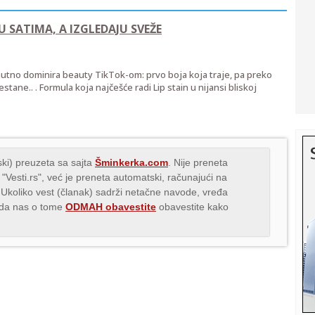
U SATIMA, A IZGLEDAJU SVEŽE
nutno dominira beauty TikTok-om: prvo boja koja traje, pa preko
estane.. . Formula koja najčešće radi Lip stain u nijansi bliskoj
ki) preuzeta sa sajta
Šminkerka.com
. Nije preneta
 "Vesti.rs", već je preneta automatski, računajući na
 Ukoliko vest (članak) sadrži netačne navode, vređa
s da nas o tome
ODMAH obavestite
obavestite kako