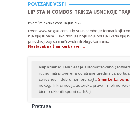
POVEZANE VESTI
LIP STAIN COMBOS: TRIK ZA USNE KOJE TRAJ
Izvor:
Šminkerka.com
, 04.Jun.2026
Izvor: www.vogue.com . Lip stain combo je format koji tre
nje sjaj ili balm. Tako dobijaš boju koja ostaje i kada sjaj n
prirodnoj boji usanaProvidni ili blago tonirani...
Nastavak na Šminkerka.com...
Napomena:
Ova vest je automatizovano (softvers
ručno, niti proverena od strane uredništva portala
savesnost i dobru nameru sajta
Šminkerka.com
.
nekog, ili krši nečija autorska prava - molimo Va
bismo uklonili sporni sadržaj.
Pretraga