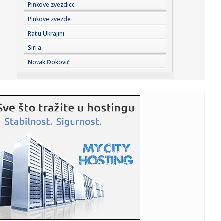
11:04:
Đilas konačno priznao: "Za Vučića je glasalo više od dva
Pinkove zvezdice
mil...
Pinkove zvezde
11:03:
10 Mazdinih dodataka koji leto čine još boljim
Rat u Ukrajini
Sirija
11:02:
Deo jedne ulice u Novom Sadu u ponedeljak bez struje na
Novak Đoković
pola sata
11:02:
'Menstruaciju sam dobila u šestoj godini, lekari nisu znali
za...
11:00:
Срђан Олман, најпопуларнији ...
11:01:
Požari u Srbiji, najugroženija Deliblatska peščara
11:00:
Brnabić odbrusila Milivojeviću: "Upravo ovaj primerak je
obeća...
11:00:
Pakao na aerodromima zbog sukoba Španije i Italije:
Policija pro...
10:59:
Sve spremno za gradnju novog auto-puta u BiH: Deonica
od 44 kilom...