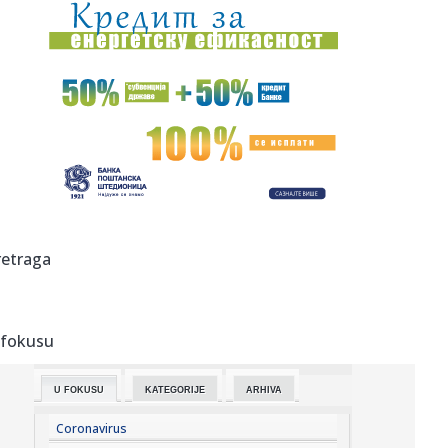
11:23:
VIDEO: Hiljade kvadratnih kilometara šuma u Ukrajini
prekrivene ...
11:21:
O ovom srpskom spektaklu priča planeta: Dejan Petrović
zapalio ...
11:18:
Bruceloza goveda kod Bujanovca
11:17:
Priština u političkom haosu: Kurti traži dogovor, opozicija
ga...
11:13:
Srbija dobija novu gasnu rutu: Stručnjaci otkrivaju detalj
retraga
koji ...
11:12:
VIDEO: Svaka glava dvoglavog gekona jede zasebno, a
svaka ima i i...
 fokusu
11:12:
Na Svetski dan siromašnih: "Siromaštvo postalo normalno
u Srbij...
U FOKUSU
KATEGORIJE
ARHIVA
11:11:
MONEKE ODLEPIO NA ZVEZDINU BOMBU: Video novi
potpis u crveno-belo...
Coronavirus