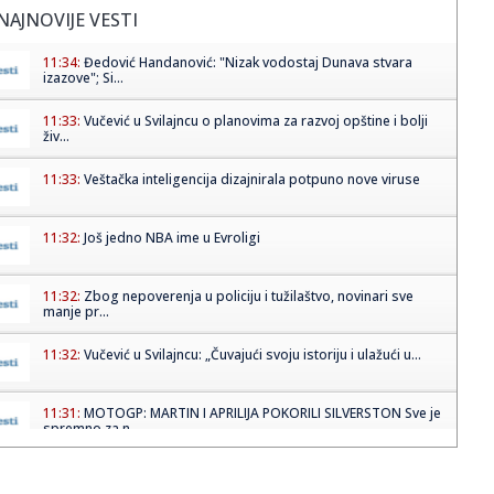
NAJNOVIJE VESTI
11:34:
Đedović Handanović: "Nizak vodostaj Dunava stvara
izazove"; Si...
11:33:
Vučević u Svilajncu o planovima za razvoj opštine i bolji
živ...
11:33:
Veštačka inteligencija dizajnirala potpuno nove viruse
11:32:
Još jedno NBA ime u Evroligi
11:32:
Zbog nepoverenja u policiju i tužilaštvo, novinari sve
manje pr...
11:32:
Vučević u Svilajncu: „Čuvajući svoju istoriju i ulažući u...
11:31:
MOTOGP: MARTIN I APRILIJA POKORILI SILVERSTON Sve je
spremno za n...
11:27:
Bleki dobija saigrača iz Monaka