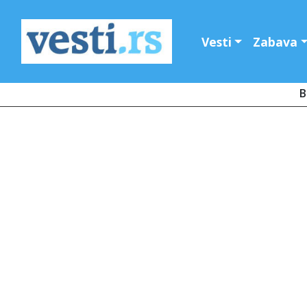
Vesti
Zabava
B