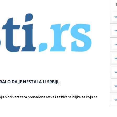
ALO DA JE NESTALA U SRBIJI,
ju biodiverziteta pronađena retka i zaštićena biljka za koju se