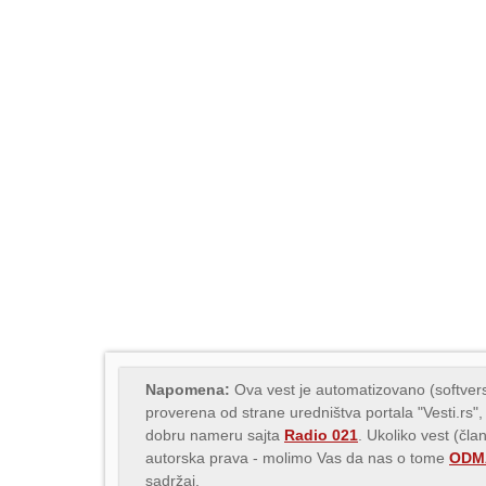
Napomena:
Ova vest je automatizovano (softvers
proverena od strane uredništva portala "Vesti.rs",
dobru nameru sajta
Radio 021
. Ukoliko vest (čla
autorska prava - molimo Vas da nas o tome
ODMA
sadržaj.