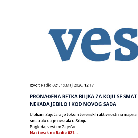
Izvor:
Radio 021
,
19.Maj.2026
, 12:17
PRONAĐENA RETKA BILJKA ZA KOJU SE SMATR
NEKADA JE BILO I KOD NOVOG SADA
U blizini Zaječara je tokom terenskih aktivnosti na mapiran
smatralo da je nestala u Srbiji.
Pogledaj vesti o:
Zaječar
Nastavak na Radio 021...