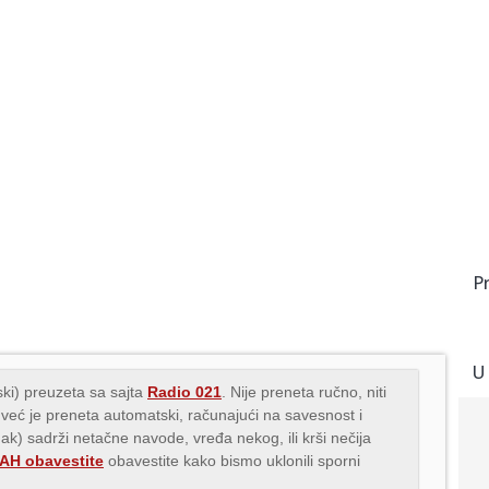
P
U
ki) preuzeta sa sajta
Radio 021
. Nije preneta ručno, niti
 već je preneta automatski, računajući na savesnost i
nak) sadrži netačne navode, vređa nekog, ili krši nečija
H obavestite
obavestite kako bismo uklonili sporni