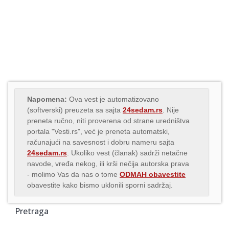
Napomena:
Ova vest je automatizovano
(softverski) preuzeta sa sajta
24sedam.rs
. Nije
preneta ručno, niti proverena od strane uredništva
portala "Vesti.rs", već je preneta automatski,
računajući na savesnost i dobru nameru sajta
24sedam.rs
. Ukoliko vest (članak) sadrži netačne
navode, vređa nekog, ili krši nečija autorska prava
- molimo Vas da nas o tome
ODMAH obavestite
obavestite kako bismo uklonili sporni sadržaj.
Pretraga