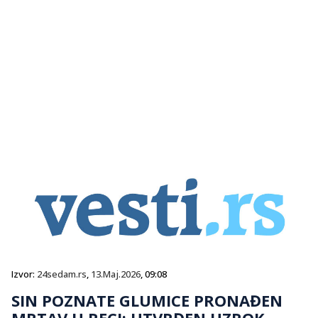
Izvor:
24sedam.rs
,
13.Maj.2026
, 09:08
SIN POZNATE GLUMICE PRONAĐEN
MRTAV U RECI: UTVRĐEN UZROK