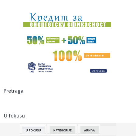
01:21:
Mercedes-AMG GT 53 4-Door Coupe
00:44:
Dogodilo se na današnji datum, 7. avgust
00:44:
Zvezda nastavlja tradiciju, opet časti najmlađe navijače
(FOTO...
00:34:
Nissan Qashqai e-Power prešao 1980 km s jednim
rezervoarom goriv...
00:29:
Evropa gori! Još jedan toplotni talas, cela Italija pod
crvenim ...
00:16:
Zelenski smenio ambasadore u još četiri države
Pretraga
00:09:
Humska konačno videla konkretan Partizan! Pogledajte
hajlajtse p...
U fokusu
00:05:
Roganović ne pomišlja na opuštanje: Uvek ima mesta za
napredak...
U FOKUSU
KATEGORIJE
ARHIVA
00:04:
Vukotić ne zna ko je Baba: "Vidim da ga svi hvale"