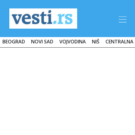
BEOGRAD
NOVI SAD
VOJVODINA
NIŠ
CENTRALNA 