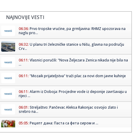
NAJNOVIJE VESTI
06:36:
Prvo tropske vrućine, pa grmljavina: RHMZ upozorava na
naglu pro...
06:32:
U planu tri železničke stanice u Nišu, glavna na području
Crv...
06:11:
Vlasnici poručili: "Nova Željezara Zenica nikada nije bila na
...
06:11:
"Mozaik prijateljstva" traži plac za novi dom javne kuhinje
06:11:
Alarm iz Doboja: Procjedne vode iz deponije završavaju u
rijeci ...
06:01:
Streljaštvo: Pančevac Aleksa Rakonjac osvojio zlato i
srebro na...
05:05:
Рецепт дана: Паста са фета сиром и ...