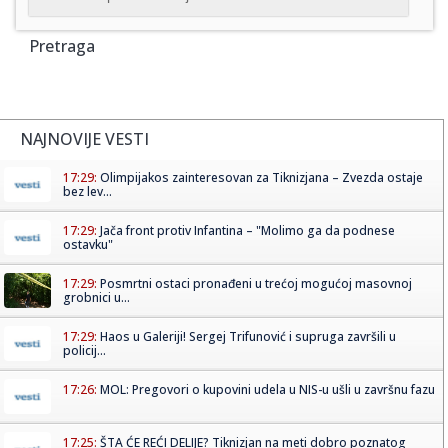
Pretraga
NAJNOVIJE VESTI
17:29:
Olimpijakos zainteresovan za Tiknizjana – Zvezda ostaje
bez lev...
17:29:
Jača front protiv Infantina – "Molimo ga da podnese
ostavku"
17:29:
Posmrtni ostaci pronađeni u trećoj mogućoj masovnoj
grobnici u...
17:29:
Haos u Galeriji! Sergej Trifunović i supruga završili u
policij...
17:26:
MOL: Pregovori o kupovini udela u NIS-u ušli u završnu fazu
17:25:
ŠTA ĆE REĆI DELIJE? Tiknizjan na meti dobro poznatog