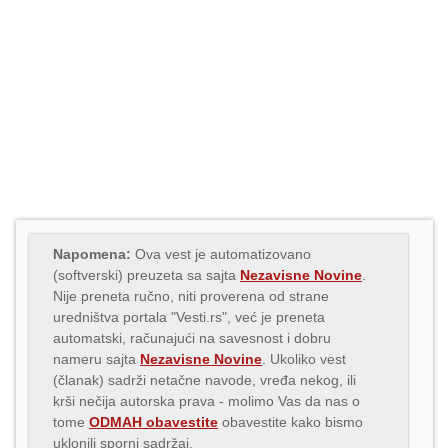
Napomena:
Ova vest je automatizovano
(softverski) preuzeta sa sajta
Nezavisne Novine
.
Nije preneta ručno, niti proverena od strane
uredništva portala "Vesti.rs", već je preneta
automatski, računajući na savesnost i dobru
nameru sajta
Nezavisne Novine
. Ukoliko vest
(članak) sadrži netačne navode, vređa nekog, ili
krši nečija autorska prava - molimo Vas da nas o
tome
ODMAH obavestite
obavestite kako bismo
uklonili sporni sadržaj.