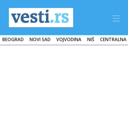
BEOGRAD
NOVI SAD
VOJVODINA
NIŠ
CENTRALNA 