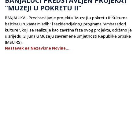
"MUZEJI U POKRETU II"
BANJALUKA - Predstavljanje projekta "Muzeji u pokretu II: Kulturna
baština u rukama mladih" i rezidencijalnog programa "Ambasadori
kulture", koji se realizuje kao završna faza ovog projekta, održano je
u srijedu, 3. juna u Muzeju savremene umjetnosti Republike Srpske
(MSU RS).
Nastavak na Nezavisne Novine...