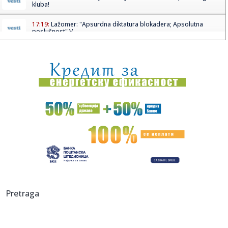
kluba!
17:19:
Lažomer: "Apsurdna diktatura blokadera; Apsolutna
poslušnost" V...
17:19:
Nova eskalacija u Ormuskom moreuzu: Napadnuta tri
naftna broda
17:16:
Još sedam obolelih u Severnoj Makedoniji od groznice
Zapadnog Ni...
17:16:
Od 'strašno je' do 'političke igre': Očekivanja od posete
Zele...
17:15:
Iza zatvorenih vrata ukrajinski komandiri daju lekcije o ratu
dro...
17:12:
Malo je! Siti odbio Barsinu ponudu za Rodrija
17:11:
"The Fugees" se vraćaju posle skoro 30 godina? Lorin Hil
Pretraga
potvrdi...
17:10:
Rajaković o svom odlasku iz Zvezde: "Nisu mi isplatili osam
plat...