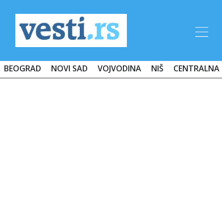
BEOGRAD
NOVI SAD
VOJVODINA
NIŠ
CENTRALNA 