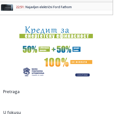
22:51:
Najavljen električni Ford Fathom
22:50:
Nizak nivo Dunava otkrio most rimskog cara Konstantina!
Priroda p...
22:49:
Štab za vanredne situacije: U većem delu Srbije nema
restrikcij...
22:46:
Nazire se katastrofa; Kijev kriv za sve? FOTO/VIDEO
22:43:
NUNS: Osuđujemo zastrašivanje redakcije A1tv iz Novog
Pazara
22:43:
Slovačka izmerila rekordnu temperaturu od 42,2 stepena
Celzijusa
22:39:
Sad VAR nema šta da traži – pogodio Zubairu VIDEO
Pretraga
22:39:
Od sutra restrikcije vode u delovima opštine Arilje
U fokusu