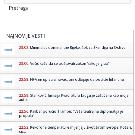
Pretraga
NAJNOVIJE VESTI
23:02:
Minimalac dominantne Rijeke, šok za Škendiju na Ostrvu
23:00:
Vučić kaže da će poštovati zakon “iako je glup”
22:58:
FIFA im uplatila novac, oni odbijaju da podrže Infantina
22:58:
Stanković: Emisija Kvadratura kruga je zaštićena kao moje
auto...
22:56:
Kalibaf poručio Trampu: "Vaša teatralna diplomatija je
propala"
22:52:
Rekordne temperature mijenjaju život širom Evrope: Požari,
su...