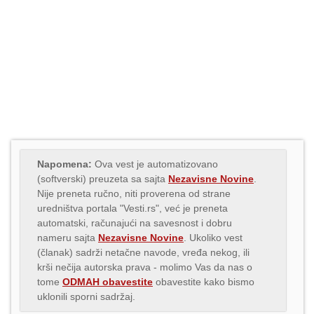
Napomena:
Ova vest je automatizovano
(softverski) preuzeta sa sajta
Nezavisne Novine
.
Nije preneta ručno, niti proverena od strane
uredništva portala "Vesti.rs", već je preneta
automatski, računajući na savesnost i dobru
nameru sajta
Nezavisne Novine
. Ukoliko vest
(članak) sadrži netačne navode, vređa nekog, ili
krši nečija autorska prava - molimo Vas da nas o
tome
ODMAH obavestite
obavestite kako bismo
uklonili sporni sadržaj.