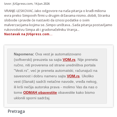
Izvor:
JUGpress.com
, 14.Jun.2026
VRANJE-LESKOVAC..Iako odgovore na naša pitanja o krađi miliona
evra preko Simpovih firmi u drugim državama nismo..dobili, Stranka
slobode i pravde će nastaviti da iznosi podatke o svim
malverzacijama kojima se..Simpo uništava...Sada pitanja postavljamo
rukovodstvu Simpa ali i gradonačelniku Vranja...
Nastavak na JUGpress.com...
Napomena:
Ova vest je automatizovano
(softverski) preuzeta sa sajta
VOM.rs
. Nije preneta
ručno, niti proverena od strane uredništva portala
"Vesti.rs", već je preneta automatski, računajući na
savesnost i dobru nameru sajta
VOM.rs
. Ukoliko
vest (članak) sadrži netačne navode, vređa nekog,
ili krši nečija autorska prava - molimo Vas da nas o
tome
ODMAH obavestite
obavestite kako bismo
uklonili sporni sadržaj.
Pretraga