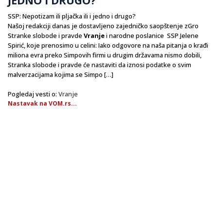
SSP: Nepotizam ili pljačka ili i jedno i drugo?
Našoj redakciji danas je dostavljeno zajedničko saopštenje zGro
Stranke slobode i pravde
Vranje
i narodne poslanice SSP Jelene
Spirić, koje prenosimo u celini: Iako odgovore na naša pitanja o krađi
miliona evra preko Simpovih firmi u drugim državama nismo dobili,
Stranka slobode i pravde će nastaviti da iznosi podatke o svim
malverzacijama kojima se Simpo […]
Pogledaj vesti o:
Vranje
Nastavak na VOM.rs...