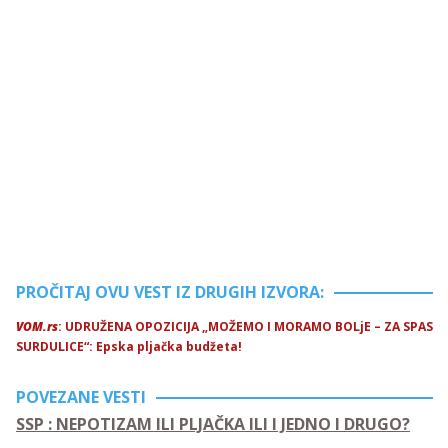
PROČITAJ OVU VEST IZ DRUGIH IZVORA:
VOM.rs
: UDRUŽENA OPOZICIJA „MOŽEMO I MORAMO BOLjE – ZA SPAS
SURDULICE“: Epska pljačka budžeta!
POVEZANE VESTI
SSP : NEPOTIZAM ILI PLJAČKA ILI I JEDNO I DRUGO?