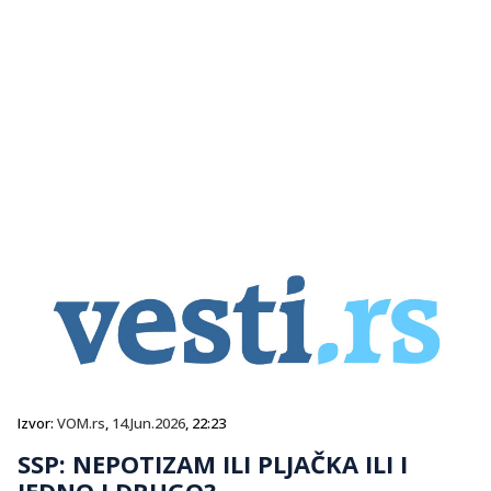
Izvor:
VOM.rs
,
14.Jun.2026
, 22:23
SSP: NEPOTIZAM ILI PLJAČKA ILI I
JEDNO I DRUGO?