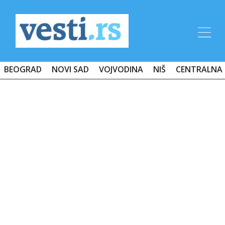
BEOGRAD
NOVI SAD
VOJVODINA
NIŠ
CENTRALNA 