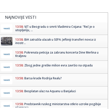
NAJNOVIJE VESTI
13:58:
VJT u Beogradu o smrti Vladimira Cvijana: "Reč je o
utopljenju, ...
13:58:
BiH zatražila ulazak u SEPA: Jeftiniji transferi novca iz
inostr...
13:58:
Pokrenuta peticija za zabranu koncerta Dine Merlina u
Kraljevu
13:58:
Zbog jedne greške milion evra završio na otpadu
13:58:
Barsa krade Rodrija Realu?
13:58:
Besplatan ulaz na Aquanu u Banjaluci
13:58:
Predstavnik ruskog ministarstva otkrio uzroke pogibije
planinara ...