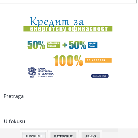
13:58:
Stanivuković najavio razne projekte: Garaža, električni
autobu...
13:58:
Generacija Z mijenja pravila ljetnih izlazaka
13:58:
Ovo je fatalna bivša misica zbog koje su zaratili Elez i
Ždrale...
13:58:
Udes predsjednice Slovenije pokrenuo istragu: Ko je
Ruskinja iz v...
13:58:
Bruklin Bekam želi da zaboravi vjenčanje, poznato zašto
13:58:
Juventus zainteresovan za Milenkovića
Pretraga
13:58:
CIK BiH kaznio PSS sa 8.500 KM, a SNSD sa 6.000 KM:
Poznato i za...
U fokusu
13:56:
Vilis poručio: "Bože, bila bi velika stvar da zaigram za
Partiz...
U FOKUSU
KATEGORIJE
ARHIVA