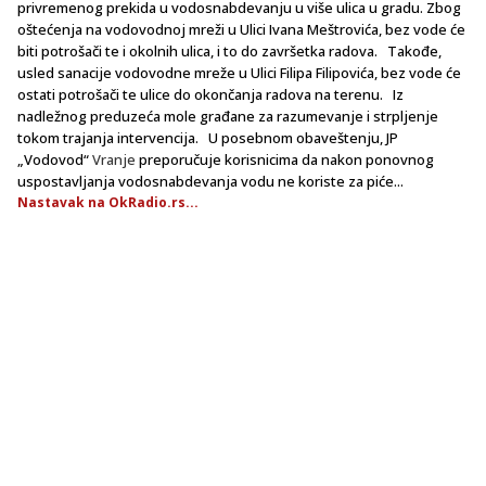
privremenog prekida u vodosnabdevanju u više ulica u gradu. Zbog
oštećenja na vodovodnoj mreži u Ulici Ivana Meštrovića, bez vode će
biti potrošači te i okolnih ulica, i to do završetka radova. Takođe,
usled sanacije vodovodne mreže u Ulici Filipa Filipovića, bez vode će
ostati potrošači te ulice do okončanja radova na terenu. Iz
nadležnog preduzeća mole građane za razumevanje i strpljenje
tokom trajanja intervencija. U posebnom obaveštenju, JP
„Vodovod“
Vranje
preporučuje korisnicima da nakon ponovnog
uspostavljanja vodosnabdevanja vodu ne koriste za piće...
Nastavak na OkRadio.rs...