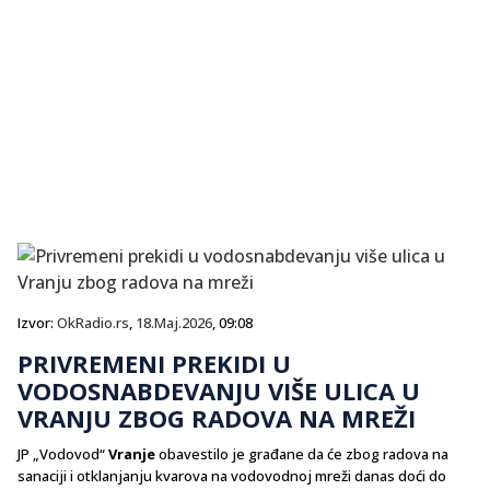
Izvor:
OkRadio.rs
,
18.Maj.2026
, 09:08
PRIVREMENI PREKIDI U
VODOSNABDEVANJU VIŠE ULICA U
VRANJU ZBOG RADOVA NA MREŽI
JP „Vodovod“
Vranje
obavestilo je građane da će zbog radova na
sanaciji i otklanjanju kvarova na vodovodnoj mreži danas doći do