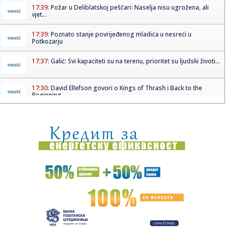
17:39:
Požar u Deliblatskoj peščari: Naselja nisu ugrožena, ali
vjet...
17:39:
Poznato stanje povrijeđenog mladića u nesreći u
Potkozarju
17:37:
Galić: Svi kapaciteti su na terenu, prioritet su ljudski životi...
17:30:
David Ellefson govori o Kings of Thrash i Back to the
Beginning
17:29:
Hamas "za"; Bibi "protiv" – udario na Trampa
17:26:
Veliki preokret Monaka protiv Liverpula
17:26:
Partizanov protivnik odložio utakmicu
17:25:
Ruski mediji o poseti Zelenskog: Nije bilo reči o vojnoj
saradnj...
17:25:
Uspelo potapanje barži: Blok 2 nuklearke Černavoda radi