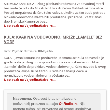
SREMSKA KAMENICA – Zbog planiranih radova na vodovodnoj mreži
bez vode će od 7 do 16 sati biti Ulica dr Ketrin Mekfeil i okolne ulice.
Postoji mogućnost da će u toku radova, ukoliko za tim bude potrebe,
blokada vodovodne mreže biti produžena i proširena.. Vest Danas
deo Sremske Kamenice bez...
Nastavak na VojvodinaUzivo.rs...
KULA: KVAR NA VODOVODNOJ MREŽI: „LAMELE” BEZ
VODE
Izvor:
VojvodinaUzivo.rs
, 18.Maj.2026
KULA – Javno komunalno preduzeće „Komunalac” Kula obavestilo je
građane da je zbog pucanja vodovodne cevi u stambenom bloku
„Lamele” došlo do prekida u vodosnabdevanju. Kako navode iz ovog
preduzeća, ekipe su na terenu i rade na sanaciji kvara, a
normalizacija vodosnabdevanja očekuje se...
Nastavak na VojvodinaUzivo.rs...
Napomena:
Ova vest je automatizovano
(softverski) preuzeta sa sajta
OkRadio.rs
. Nije
preneta ručno, niti proverena od strane uredništva