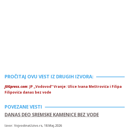
PROČITAJ OVU VEST IZ DRUGIH IZVORA:
JUGpress.com
: JP „Vodovod“ Vranje: Ulice Ivana Meštrovića i Filipa
Filipovića danas bez vode
POVEZANE VESTI
DANAS DEO SREMSKE KAMENICE BEZ VODE
Izvor:
VojvodinaUzivo.rs
, 18.Maj.2026