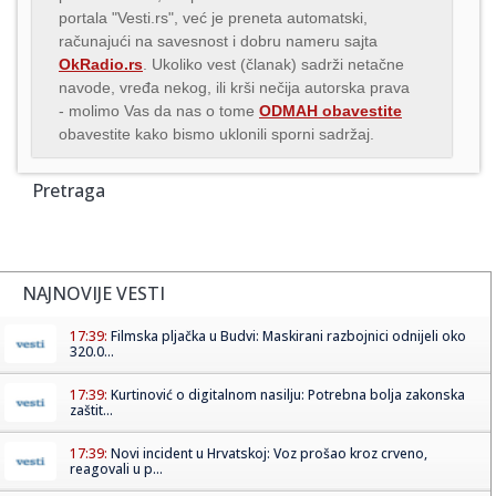
portala "Vesti.rs", već je preneta automatski,
računajući na savesnost i dobru nameru sajta
OkRadio.rs
. Ukoliko vest (članak) sadrži netačne
navode, vređa nekog, ili krši nečija autorska prava
- molimo Vas da nas o tome
ODMAH obavestite
obavestite kako bismo uklonili sporni sadržaj.
Pretraga
NAJNOVIJE VESTI
17:39:
Filmska pljačka u Budvi: Maskirani razbojnici odnijeli oko
320.0...
17:39:
Kurtinović o digitalnom nasilju: Potrebna bolja zakonska
zaštit...
17:39:
Novi incident u Hrvatskoj: Voz prošao kroz crveno,
reagovali u p...