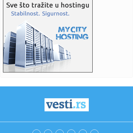
17:07:
Moto GP: Fernandez pobedio na VN Velike Britanije
17:06:
Tramp spreman da okonča rat
17:03:
Preokret Sitija protiv Atletika – dva gola Marmuša za tri
minu...
17:00:
Mislili su da su se obogatili, a za godinu dana skoro ostali
bez ...
17:00:
Evropska komisija pozvala društvene mreže na borbu
protiv dezin...
16:59:
Nova loša partija Arsenala – tri gola Dortmunda u Londonu
16:57:
Preminula čuvena Džansever: Poznati se opraštaju od
jedne od n...
16:57:
Vladimir Galić: Svi kapaciteti su na terenu, prioritet su
ljudsk...
16:56:
Andrija Mandić traži novo srpstvo jer nije ispunio stara