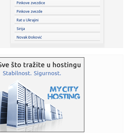
17:45:
More kod Italije toplije nego ikad: Ligursko more prešlo 30
Pinkove zvezdice
step...
Pinkove zvezde
17:44:
Vučić: Izbori mogu biti raspisani u narednim danima ili
Rat u Ukrajini
nedelja...
Sirija
17:43:
Ratovi, nafta i El Ninjo stvaraju "savršenu oluju" za cijene
Novak Đoković
hra...
17:42:
Zalužni ponovo udara na Zelenskog: Ukrajina je iskoristila
sve o...
17:42:
Sombor: Sombor prvi dostigao 40 stepeni
17:40:
KOSTIĆ SE VRATIO U HOLANDIJU: Srpski reprezentativac
potpisao za...
17:40:
Forlan postao selektor dvostrukog šampiona sveta
17:38:
Zvezdin bratski klub doveo Albanca! Navijači spremaju
pakao upra...
17:35:
Vozili pijani po Novom Sadu: Policija zadržala dvojicu
vozača