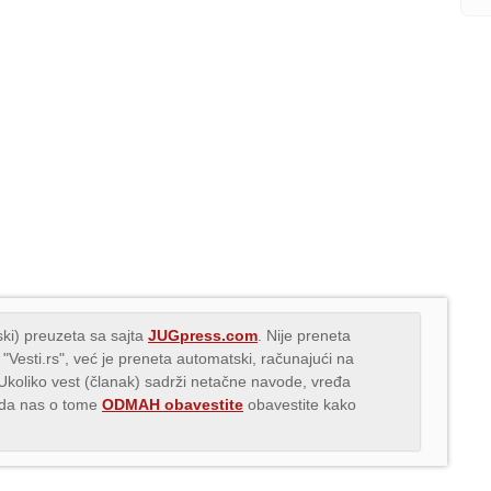
ki) preuzeta sa sajta
JUGpress.com
. Nije preneta
 "Vesti.rs", već je preneta automatski, računajući na
 Ukoliko vest (članak) sadrži netačne navode, vređa
s da nas o tome
ODMAH obavestite
obavestite kako