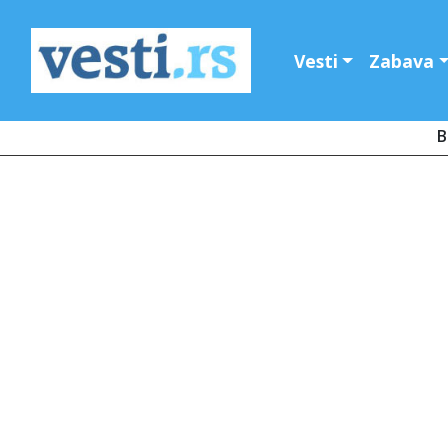
Vesti
Zabava
B