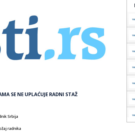
AMA SE NE UPLAĆUJE RADNI STAŽ
nik Srbija
ožaj radnika