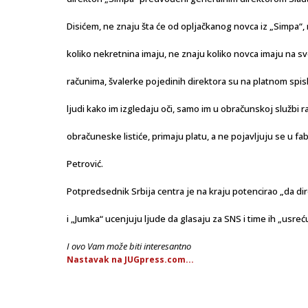
Disićem, ne znaju šta će od opljačkanog novca iz „Simpa“,
koliko nekretnina imaju, ne znaju koliko novca imaju na s
računima, švalerke pojedinih direktora su na platnom spis
ljudi kako im izgledaju oči, samo im u obračunskoj službi 
obračuneske listiće, primaju platu, a ne pojavljuju se u fab
Petrović.
Potpredsednik Srbija centra je na kraju potencirao „da di
i „Jumka“ ucenjuju ljude da glasaju za SNS i time ih „usreću
I ovo Vam može biti interesantno
Nastavak na JUGpress.com...