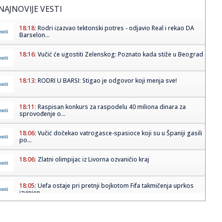
NAJNOVIJE VESTI
18:18:
Rodri izazvao tektonski potres - odjavio Real i rekao DA
Barselon...
18:16:
Vučić će ugostiti Zelenskog: Poznato kada stiže u Beograd
18:13:
RODRI U BARSI: Stigao je odgovor koji menja sve!
18:11:
Raspisan konkurs za raspodelu 40 miliona dinara za
sprovođenje o...
18:06:
Vučić dočekao vatrogasce-spasioce koji su u Španiji gasili
po...
18:06:
Zlatni olimpijac iz Livorna ozvaničio kraj
18:05:
Uefa ostaje pri pretnji bojkotom Fifa takmičenja uprkos
izvinjen...
18:01:
STUDENT SUNSET – maPlatz – 20.08.2026