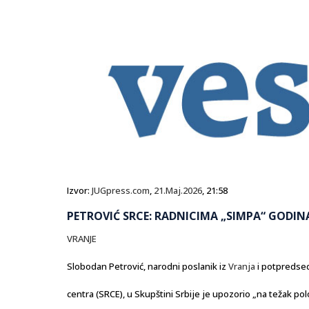
Izvor:
JUGpress.com
,
21.Maj.2026
, 21:58
PETROVIĆ SRCE: RADNICIMA „SIMPA“ GODIN
VRANJE
Slobodan Petrović, narodni poslanik iz
Vranja
i potpredsed
centra (SRCE), u Skupštini Srbije je upozorio „na težak pol