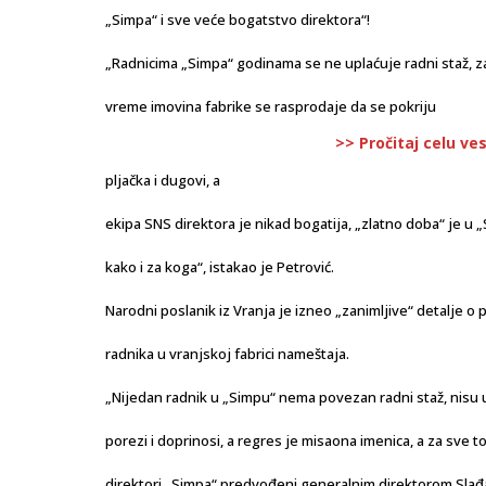
„Simpa“ i sve veće bogatstvo direktora“!
„Radnicima „Simpa“ godinama se ne uplaćuje radni staž, z
vreme imovina fabrike se rasprodaje da se pokriju
>> Pročitaj celu ve
pljačka i dugovi, a
ekipa SNS direktora je nikad bogatija, „zlatno doba“ je u „
kako i za koga“, istakao je Petrović.
Narodni poslanik iz Vranja je izneo „zanimljive“ detalje o 
radnika u vranjskoj fabrici nameštaja.
„Nijedan radnik u „Simpu“ nema povezan radni staž, nisu 
porezi i doprinosi, a regres je misaona imenica, a za sve 
direktori „Simpa“ predvođeni generalnim direktorom Sla