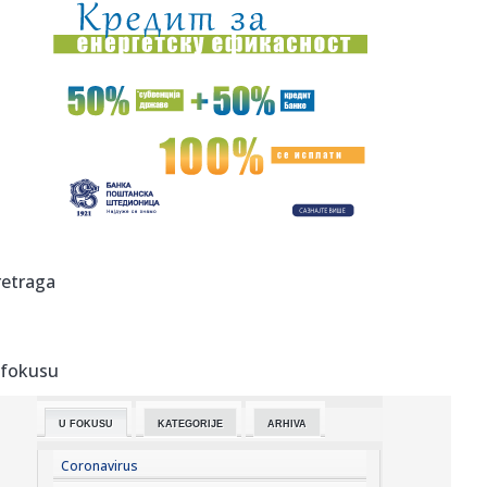
18:00:
Nakon što pogledate trailer, nećete moći da dočekate
premijer...
18:00:
Zbog čega je Salah izabrao turski Trabzon
18:00:
Ministarka: Brza pruga između Beograda i Budimpešte
trebalo bi ...
18:00:
Beat (Belew, Levin, Vai, Bozzio) najavili turneju u jesen
2026. g...
17:52:
Rasim Ljajić otkrio pozadinu haosa u Partizanu: Jedan
retraga
čovek se ...
17:50:
Optužnica protiv 20 osoba za ratne zločine u Đakovici,
među n...
 fokusu
17:47:
Snažan pljusak se sručio na Beograd; Oglasio se RHMZ – i
ovi ...
U FOKUSU
KATEGORIJE
ARHIVA
17:45:
Stranka Istina predlaže pravo na bolovanje radi nege
kućnih lju...
Coronavirus