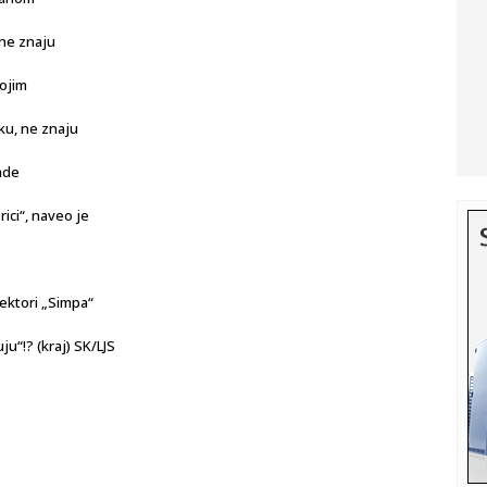
 ne znaju
vojim
ku, ne znaju
rade
rici“, naveo je
rektori „Simpa“
ju“!? (kraj) SK/LJS