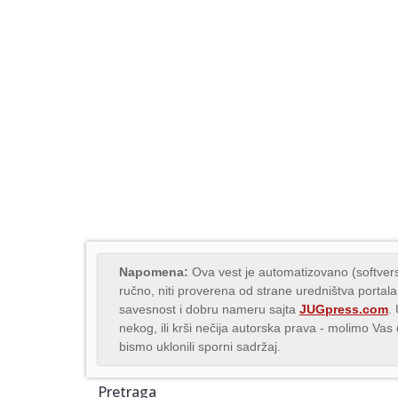
Napomena:
Ova vest je automatizovano (softvers
ručno, niti proverena od strane uredništva portala
savesnost i dobru nameru sajta
JUGpress.com
.
nekog, ili krši nečija autorska prava - molimo Va
bismo uklonili sporni sadržaj.
Pretraga