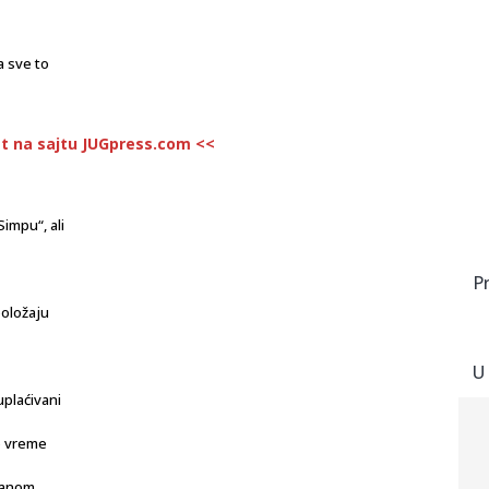
a sve to
st na sajtu JUGpress.com <<
Simpu“, ali
P
položaju
U
uplaćivani
to vreme
đanom