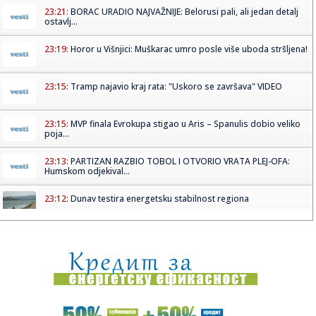
23:21:
BORAC URADIO NAJVAŽNIJE: Belorusi pali, ali jedan detalj
ostavlj...
23:19:
Horor u Višnjici: Muškarac umro posle više uboda stršljena!
23:15:
Tramp najavio kraj rata: "Uskoro se završava" VIDEO
23:15:
MVP finala Evrokupa stigao u Aris – Spanulis dobio veliko
poja...
23:13:
PARTIZAN RAZBIO TOBOL I OTVORIO VRATA PLEJ-OFA:
Humskom odjekival...
23:12:
Dunav testira energetsku stabilnost regiona
23:11:
Saša Ilić se obraća posle meča sa Tobolom
23:02:
Minimalac dominantne Rijeke, šok za Škendiju na Ostrvu
23:00:
Vučić kaže da će poštovati zakon “iako je glup”