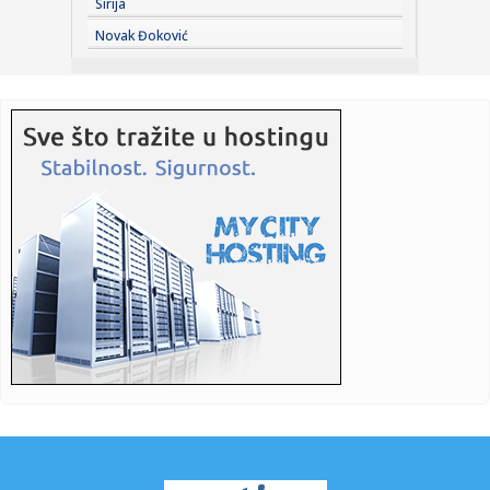
Sirija
22:43:
NUNS: Osuđujemo zastrašivanje redakcije A1tv iz Novog
Novak Đoković
Pazara
22:43:
Slovačka izmerila rekordnu temperaturu od 42,2 stepena
Celzijusa
22:39:
Sad VAR nema šta da traži – pogodio Zubairu VIDEO
22:39:
Od sutra restrikcije vode u delovima opštine Arilje
22:36:
Maja pobesnela zbog Asmina i njegove bankarke, pa
otkrila: "On vi...
22:35:
Drama u Hrvatskoj: Požar uništio apartman, vlasnik tvrdi da
su ...
22:35:
Sudar dva tramvaja u Njemačkoj, više od 25 povrijeđenih
22:35:
Ovi horoskopski znakovi najviše uživaju u ljetu
22:35:
Savić srušio Vitebsk: Borac nosi prednost na revanš