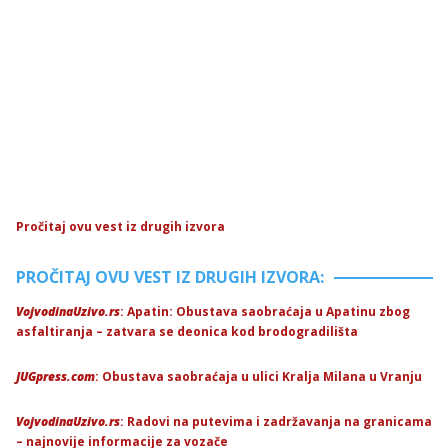
Pročitaj ovu vest iz drugih izvora
PROČITAJ OVU VEST IZ DRUGIH IZVORA:
VojvodinaUzivo.rs
: Apatin: Obustava saobraćaja u Apatinu zbog
asfaltiranja – zatvara se deonica kod brodogradilišta
JUGpress.com
: Obustava saobraćaja u ulici Kralja Milana u Vranju
VojvodinaUzivo.rs
: Radovi na putevima i zadržavanja na granicama
– najnovije informacije za vozače