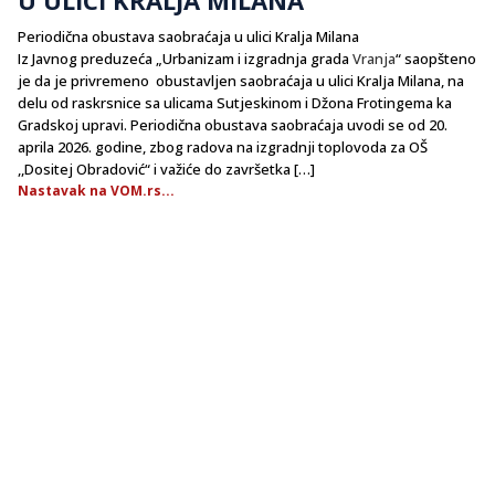
Periodična obustava saobraćaja u ulici Kralja Milana
Iz Javnog preduzeća „Urbanizam i izgradnja grada
Vranja
“ saopšteno
je da je privremeno obustavljen saobraćaja u ulici Kralјa Milana, na
delu od raskrsnice sa ulicama Sutjeskinom i Džona Frotingema ka
Gradskoj upravi. Periodična obustava saobraćaja uvodi se od 20.
aprila 2026. godine, zbog radova na izgradnji toplovoda za OŠ
,,Dositej Obradović“ i važiće do završetka […]
Nastavak na VOM.rs...