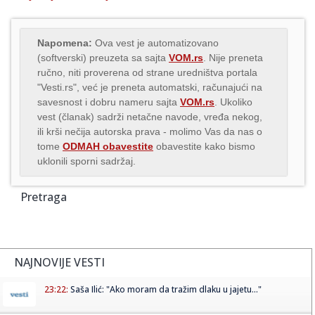
Napomena:
Ova vest je automatizovano
(softverski) preuzeta sa sajta
VOM.rs
. Nije preneta
ručno, niti proverena od strane uredništva portala
"Vesti.rs", već je preneta automatski, računajući na
savesnost i dobru nameru sajta
VOM.rs
. Ukoliko
vest (članak) sadrži netačne navode, vređa nekog,
ili krši nečija autorska prava - molimo Vas da nas o
tome
ODMAH obavestite
obavestite kako bismo
uklonili sporni sadržaj.
Pretraga
NAJNOVIJE VESTI
23:22:
Saša Ilić: "Ako moram da tražim dlaku u jajetu..."