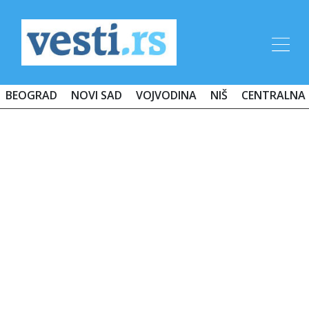
BEOGRAD
NOVI SAD
VOJVODINA
NIŠ
CENTRALNA 