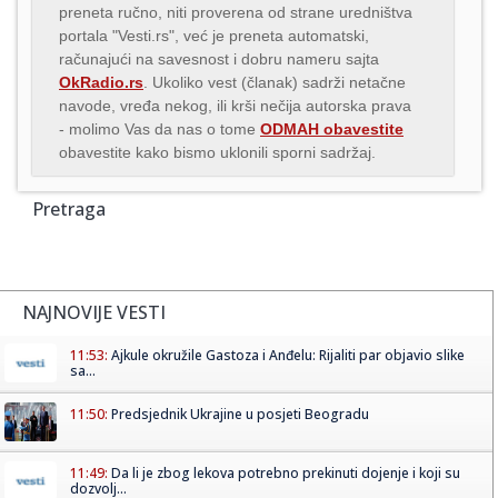
preneta ručno, niti proverena od strane uredništva
portala "Vesti.rs", već je preneta automatski,
računajući na savesnost i dobru nameru sajta
OkRadio.rs
. Ukoliko vest (članak) sadrži netačne
navode, vređa nekog, ili krši nečija autorska prava
- molimo Vas da nas o tome
ODMAH obavestite
obavestite kako bismo uklonili sporni sadržaj.
Pretraga
NAJNOVIJE VESTI
11:53:
Ajkule okružile Gastoza i Anđelu: Rijaliti par objavio slike
sa...
11:50:
Predsjednik Ukrajine u posjeti Beogradu
11:49:
Da li je zbog lekova potrebno prekinuti dojenje i koji su
dozvolj...