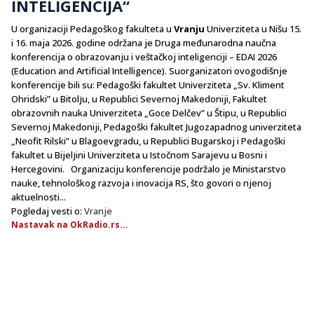
INTELIGENCIJA“
U organizaciji Pedagoškog fakulteta u
Vranju
Univerziteta u Nišu 15.
i 16. maja 2026. godine održana je Druga međunarodna naučna
konferencija o obrazovanju i veštačkoj inteligenciji – EDAI 2026
(Education and Artificial Intelligence). Suorganizatori ovogodišnje
konferencije bili su: Pedagoški fakultet Univerziteta „Sv. Kliment
Ohridski” u Bitolјu, u Republici Severnoj Makedoniji, Fakultet
obrazovnih nauka Univerziteta „Goce Delčev” u Štipu, u Republici
Severnoj Makedoniji, Pedagoški fakultet Jugozapadnog univerziteta
„Neofit Rilski” u Blagoevgradu, u Republici Bugarskoj i Pedagoški
fakultet u Bijelјini Univerziteta u Istočnom Sarajevu u Bosni i
Hercegovini. Organizaciju konferencije podržalo je Ministarstvo
nauke, tehnološkog razvoja i inovacija RS, što govori o njenoj
aktuelnosti...
Pogledaj vesti o:
Vranje
Nastavak na OkRadio.rs...