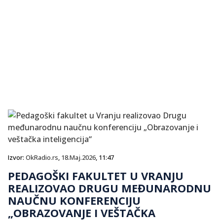
Izvor:
OkRadio.rs
,
18.Maj.2026
, 11:47
PEDAGOŠKI FAKULTET U VRANJU
REALIZOVAO DRUGU MEĐUNARODNU
NAUČNU KONFERENCIJU
„OBRAZOVANJE I VEŠTAČKA