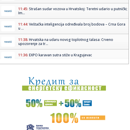
11:45:
Strašan sudar vozova u Hrvatskoj: Teretni udario u putnički;
Im...
11:44:
Veštačka inteligencija određivala broj bodova – Crna Gora
u ...
11:38:
Hrvatska na udaru novog toplotnog talasa: Crveno
upozorenje za tr...
11:36:
EXPO karavan sutra stiže u Kragujevac
11:33:
Zagrađanin: Glavni odbor SPS jednoglasno podržao
Dačića o sam...
11:32:
Novi napad blokadera: Čanak izneo sramne uvrede
upućene SPC i p...
11:32:
Buna u FIFA sve veća: "Poverenje je izgubljeno"
11:31:
Denver kao da radi protiv Jokića: Nikola ostao bez velike
podr...