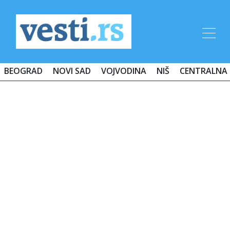
BEOGRAD
NOVI SAD
VOJVODINA
NIŠ
CENTRALNA 