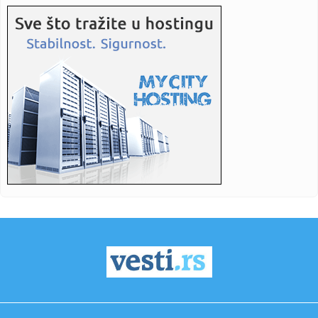
11:26:
Astronomi prvi put ispratili eksplozivnu smrt ogromne
zvijezde go...
11:26:
Katić nakon pucnjava: Ljudi su s pravom zabrinuti, i ja sam
kao ...
11:25:
Vučević srušio laži o "Sarajevo safariju"; Poslao poruku:
"Vu...
11:22:
Amerikanci očekuju skoro razrešenje: Dogovor o
Ormuskom moreuzu...
11:19:
Vučić dočekao Zelenskog: Prijem uz najviše počasti ispred
Pa...
11:19:
Nastavak konstitutivne sednice Skupštine Kosova i nakon
isteka u...
11:15:
Neil Young objavio naslovnu pesmu sa novog albuma
‘Second Song...
11:15:
Šok otkriće u stanu Saše Vidića: Pronađen rukopis knjige
koj...