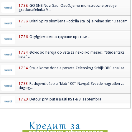
17:38:
GO SNS Novi Sad: Osuđujemo monstruozne pretnje
gradonačelniku M...
17:38:
Britni Spirs slomljena - otkrila šta joj je rekao sin: "Osećam
...
17:36:
Осуђујемо монструозне претње ...
17:34:
Đokić od heroja do veta za nekoliko meseci; "Studentska
lista" ...
17:34:
Šta je kome donela poseta Zelenskog Srbiji: BBC analiza
17:33:
Radojević ušao u "klub 100": Navijač Zvezde nagrađen za
dugog...
17:29:
Detour prvi put u Bašti KST-a 3. septembra
17:27:
Mislila da je srela Vučića, a onda iznela bizarnu teoriju:
Blok...
17:27:
Francuska ponovo strepi od vatrenog pakla! Upaljen crveni