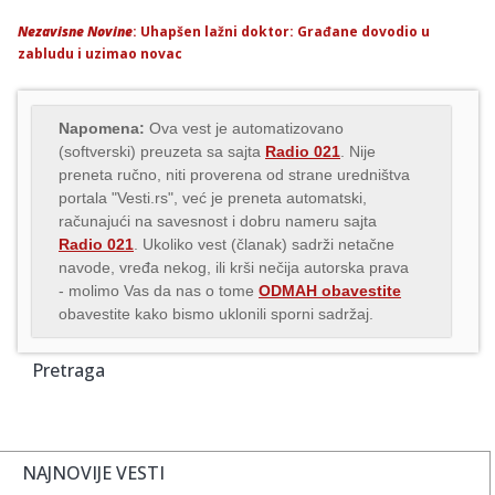
Nezavisne Novine
: Uhapšen lažni doktor: Građane dovodio u
zabludu i uzimao novac
Napomena:
Ova vest je automatizovano
(softverski) preuzeta sa sajta
Radio 021
. Nije
preneta ručno, niti proverena od strane uredništva
portala "Vesti.rs", već je preneta automatski,
računajući na savesnost i dobru nameru sajta
Radio 021
. Ukoliko vest (članak) sadrži netačne
navode, vređa nekog, ili krši nečija autorska prava
- molimo Vas da nas o tome
ODMAH obavestite
obavestite kako bismo uklonili sporni sadržaj.
Pretraga
NAJNOVIJE VESTI