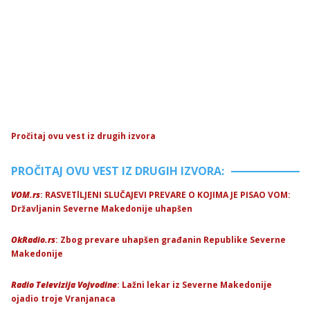
Pročitaj ovu vest iz drugih izvora
PROČITAJ OVU VEST IZ DRUGIH IZVORA:
VOM.rs
: RASVETlLJENI SLUČAJEVI PREVARE O KOJIMA JE PISAO VOM:
Državljanin Severne Makedonije uhapšen
OkRadio.rs
: Zbog prevare uhapšen građanin Republike Severne
Makedonije
Radio Televizija Vojvodine
: Lažni lekar iz Severne Makedonije
ojadio troje Vranjanaca