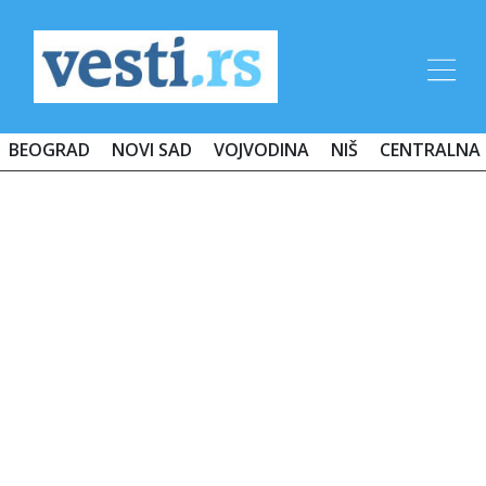
BEOGRAD
NOVI SAD
VOJVODINA
NIŠ
CENTRALNA 