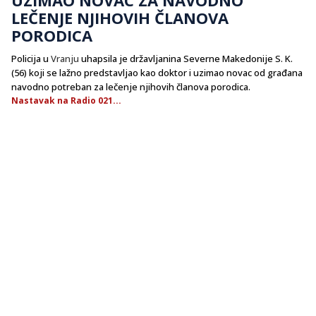
LEČENJE NJIHOVIH ČLANOVA
PORODICA
Policija u
Vranju
uhapsila je državljanina Severne Makedonije S. K.
(56) koji se lažno predstavljao kao doktor i uzimao novac od građana
navodno potreban za lečenje njihovih članova porodica.
Nastavak na Radio 021...