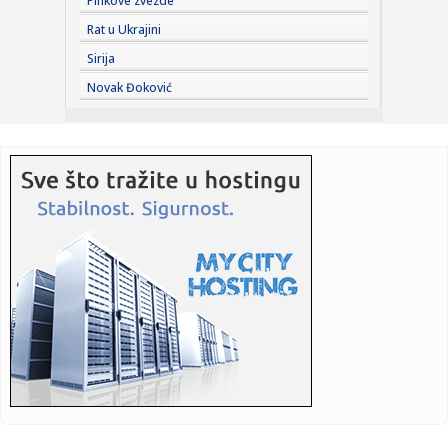
Pinkove zvezde
17:12:
Dvejn Džonson se oglasio posle debakla „Moane“: Kritičari
Rat u Ukrajini
j...
Sirija
17:11:
TORES NA KORAK OD PARIZA: Ostali su samo detalji – zna
Novak Đoković
se i cif...
17:03:
Memorandum Srbije i Ukrajine o saradnji u oblasti zdravlja
život...
16:59:
Uprkos negodovanju ambasade Izraela: Kanje Vest održao
koncert u...
16:58:
Skokovi u Senu - sportski test pariske reke
16:57:
Amerika objavila novi set materijala o NLO: Trougao iznad
Avganis...
16:55:
Potpisan ugovor: Komšije grade novi most na Morači
16:52:
Trener Minesote o Goberu: "Žalosno je koliko kritika
dobija"
16:48:
Broj žrtava pucnjave u školi na Tajlandu porastao na devet