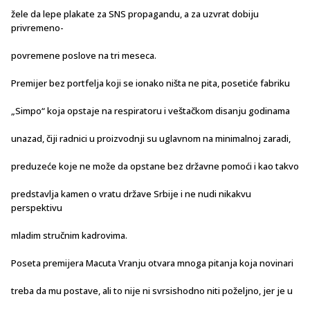
žele da lepe plakate za SNS propagandu, a za uzvrat dobiju
privremeno-
povremene poslove na tri meseca.
Premijer bez portfelja koji se ionako ništa ne pita, posetiće fabriku
„Simpo“ koja opstaje na respiratoru i veštačkom disanju godinama
unazad, čiji radnici u proizvodnji su uglavnom na minimalnoj zaradi,
preduzeće koje ne može da opstane bez državne pomoći i kao takvo
predstavlja kamen o vratu države Srbije i ne nudi nikakvu
perspektivu
mladim stručnim kadrovima.
Poseta premijera Macuta Vranju otvara mnoga pitanja koja novinari
treba da mu postave, ali to nije ni svrsishodno niti poželjno, jer je u