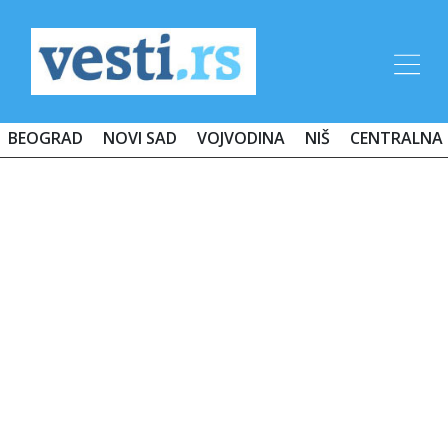
BEOGRAD
NOVI SAD
VOJVODINA
NIŠ
CENTRALNA 