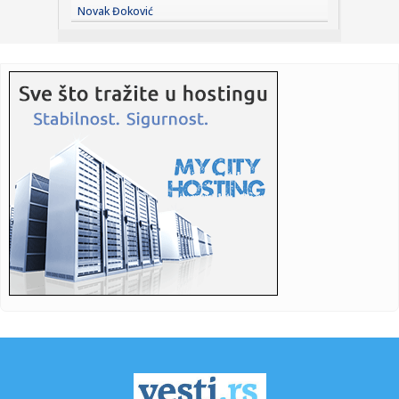
19:45:
SAD su pomogle u kupovini srpske municije za Ukrajinu –
Novak Đoković
Hil
19:44:
Stižu Pazarci, ali se misli i na Hapoel: Stanković se nada
lepo...
19:43:
Pala jedna od najvećih mreža krijumčara na Mediteranu:
"Prebac...
19:41:
Ekspo 2027: Dodeljeni ugovori za mehanizaciju održavanja
Ekspo l...
19:40:
Ватрена стихија у Делиблатској ...
19:40:
Gde izaći u Beogradu? Ovo su najhot mesta za letnji
provod
19:38:
Barselona otkazala gostovanje u Maroku
19:37:
Ovo je Smart #2
19:37:
Zelenski stigao u Beograd: Prve reči ukrajinskog
predsednika po ...