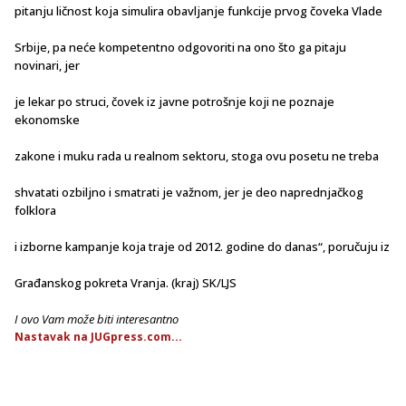
pitanju ličnost koja simulira obavljanje funkcije prvog čoveka Vlade
Srbije, pa neće kompetentno odgovoriti na ono što ga pitaju
novinari, jer
je lekar po struci, čovek iz javne potrošnje koji ne poznaje
ekonomske
zakone i muku rada u realnom sektoru, stoga ovu posetu ne treba
shvatati ozbiljno i smatrati je važnom, jer je deo naprednjačkog
folklora
i izborne kampanje koja traje od 2012. godine do danas“, poručuju iz
Građanskog pokreta Vranja. (kraj) SK/LJS
I ovo Vam može biti interesantno
Nastavak na JUGpress.com...