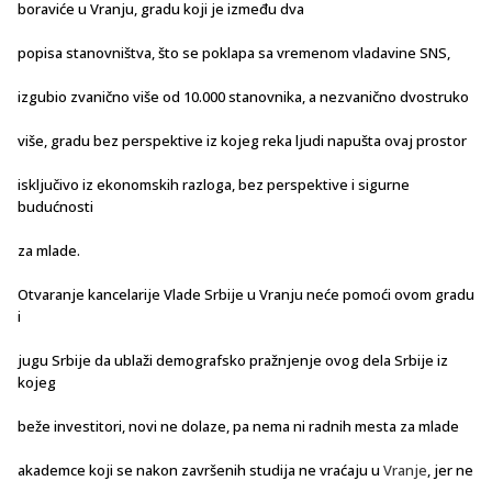
boraviće u Vranju, gradu koji je između dva
popisa stanovništva, što se poklapa sa vremenom vladavine SNS,
izgubio zvanično više od 10.000 stanovnika, a nezvanično dvostruko
više, gradu bez perspektive iz kojeg reka ljudi napušta ovaj prostor
isključivo iz ekonomskih razloga, bez perspektive i sigurne
budućnosti
za mlade.
Otvaranje kancelarije Vlade Srbije u Vranju neće pomoći ovom gradu
i
jugu Srbije da ublaži demografsko pražnjenje ovog dela Srbije iz
kojeg
beže investitori, novi ne dolaze, pa nema ni radnih mesta za mlade
akademce koji se nakon završenih studija ne vraćaju u
Vranje
, jer ne