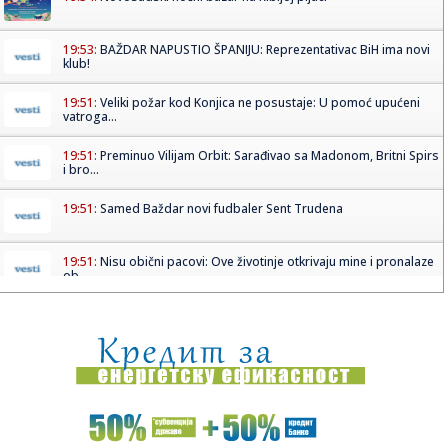
19:53:
BAŽDAR NAPUSTIO ŠPANIJU: Reprezentativac BiH ima novi
klub!
19:51:
Veliki požar kod Konjica ne posustaje: U pomoć upućeni
vatroga...
19:51:
Preminuo Vilijam Orbit: Sarađivao sa Madonom, Britni Spirs
i bro...
19:51:
Samed Baždar novi fudbaler Sent Trudena
19:51:
Nisu obični pacovi: Ove životinje otkrivaju mine i pronalaze
ob...
19:51:
Madona i Kajli Minog konačno snimile duet: Poslušajte
"Love Sen...
19:51:
Dunav na rekordno niskom nivou: Brodovi zapeli, pojavili
se velik...
19:51:
Odmor u Beogradu završio incidentom: S gošćama iz
Amerike "zar...