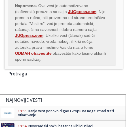
Napomena:
Ova vest je automatizovano
(softverski) preuzeta sa sajta
JUGpress.com
. Nije
preneta ručno, niti proverena od strane uredništva
portala "Vesti.rs", već je preneta automatski,
računajući na savesnost i dobru nameru sajta
JUGpress.com
. Ukoliko vest (članak) sadrži
netačne navode, vređa nekog, ili krši nečija
autorska prava - molimo Vas da nas o tome
ODMAH obavestite
obavestite kako bismo uklonili
sporni sadržaj.
Pretraga
NAJNOVIJE VESTI
19:55:
Kanje Vest ponovo digao Evropu na noge! Izrael traži
otkazivanje...
19:54:
Novosadski noćni bazar na Ribljoj pijaci