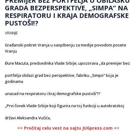
GRADA BEZPERSPEKTIVE, „SIMPA“ NA
RESPIRATORU I KRAJA DEMOGRAFSKE
PUSTOŠI!?
VRANJE
Građanski pokret Vranja u saopštenju za medije povodom posete
Vranju
Đure Macuta, predsednika Vlade Srbije, upozorava „da premijer bez
portfelja obilazi grad bez perspektive, fabriku „Simpo“ koja je
godinama
unazad na respiratoru i kraj demografske pustoši“!?
„Prvi čovek Vlade Srbije koji figurira na toj funkciji u autokratskoj
državi Aleksandra Vučića,
>> Pročitaj celu vest na sajtu JUGpress.com <<