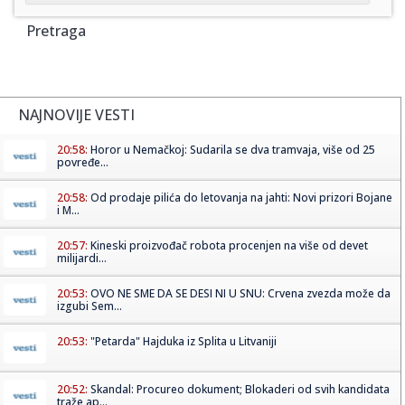
Pretraga
NAJNOVIJE VESTI
20:58:
Horor u Nemačkoj: Sudarila se dva tramvaja, više od 25
povređe...
20:58:
Od prodaje pilića do letovanja na jahti: Novi prizori Bojane
i M...
20:57:
Kineski proizvođač robota procenjen na više od devet
milijardi...
20:53:
OVO NE SME DA SE DESI NI U SNU: Crvena zvezda može da
izgubi Sem...
20:53:
"Petarda" Hajduka iz Splita u Litvaniji
20:52:
Skandal: Procureo dokument; Blokaderi od svih kandidata
traže ap...