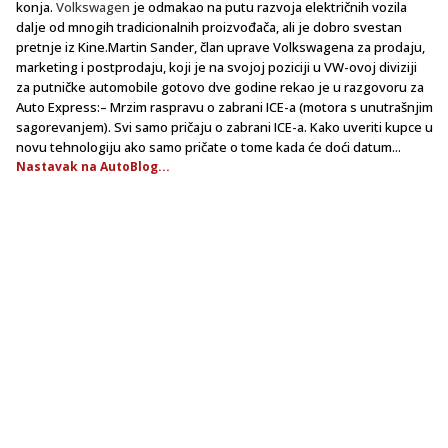
konja.
Volkswagen
je odmakao na putu razvoja električnih vozila
dalje od mnogih tradicionalnih proizvođača, ali je dobro svestan
pretnje iz Kine.Martin Sander, član uprave Volkswagena za prodaju,
marketing i postprodaju, koji je na svojoj poziciji u VW-ovoj diviziji
za putničke automobile gotovo dve godine rekao je u razgovoru za
Auto Express:– Mrzim raspravu o zabrani ICE-a (motora s unutrašnjim
sagorevanjem). Svi samo pričaju o zabrani ICE-a. Kako uveriti kupce u
novu tehnologiju ako samo pričate o tome kada će doći datum...
Nastavak na AutoBlog...