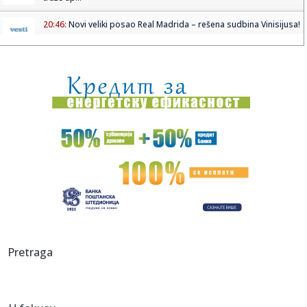
20:46:
Novi veliki posao Real Madrida – rešena sudbina Vinisijusa!
20:45:
"Kompas": Senke nad "listom"
20:45:
Vučić najavio veliki skup u Novom Sadu: Očekujem pobedu
na niv...
20:44:
Fotelja mu visi o koncu: Zbog čega se republikanci okreću
proti...
20:44:
Ako postoji jedan komad koji ćete nositi godinama, to je
kimono ...
20:37:
PARKER NE ODUSTAJE OD SNA: Želi ono što Asvel čeka
skoro tri d...
20:37:
Dragojević će premijeru želeti što pre da zaboravi
Pretraga
20:36:
Lamborghini Revuelto SV postavio novi rekord na
Hokenhajmringu