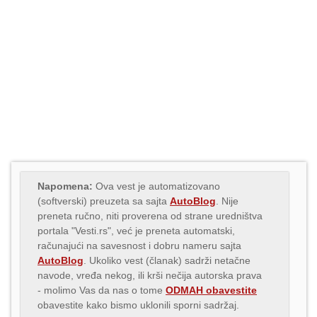
Napomena:
Ova vest je automatizovano
(softverski) preuzeta sa sajta
AutoBlog
. Nije
preneta ručno, niti proverena od strane uredništva
portala "Vesti.rs", već je preneta automatski,
računajući na savesnost i dobru nameru sajta
AutoBlog
. Ukoliko vest (članak) sadrži netačne
navode, vređa nekog, ili krši nečija autorska prava
- molimo Vas da nas o tome
ODMAH obavestite
obavestite kako bismo uklonili sporni sadržaj.