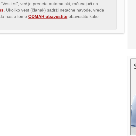
 "Vesti.rs", već je preneta automatski, računajući na
rs
. Ukoliko vest (članak) sadrži netačne navode, vređa
s da nas o tome
ODMAH obavestite
obavestite kako