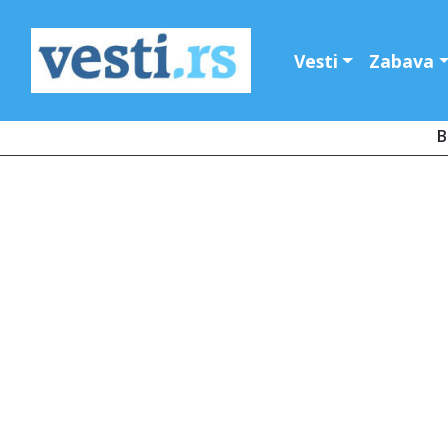
Vesti
Zabava
B