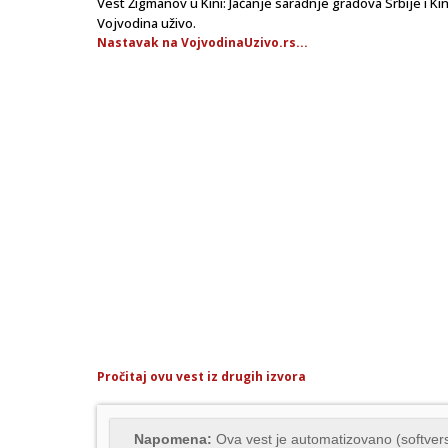
Vest Žigmanov u Kini: Jačanje saradnje gradova Srbije i K
Vojvodina uživo.
Nastavak na VojvodinaUzivo.rs...
Pročitaj ovu vest iz drugih izvora
Napomena:
Ova vest je automatizovano (softvers