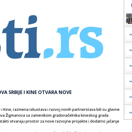
VA SRBIJE I KINE OTVARA NOVE
Kine, razmena iskustava i razvoj novih partnerstava bili su glavne
ava Žigmanova sa zamenikom gradonačelnika kineskog grada
takti otvaraju prostor za nove razvojne projekte i dodatno jačanje
]