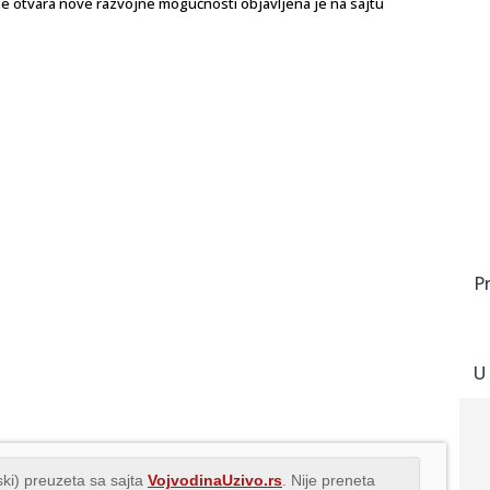
ine otvara nove razvojne mogućnosti objavljena je na sajtu
P
U
ki) preuzeta sa sajta
VojvodinaUzivo.rs
. Nije preneta