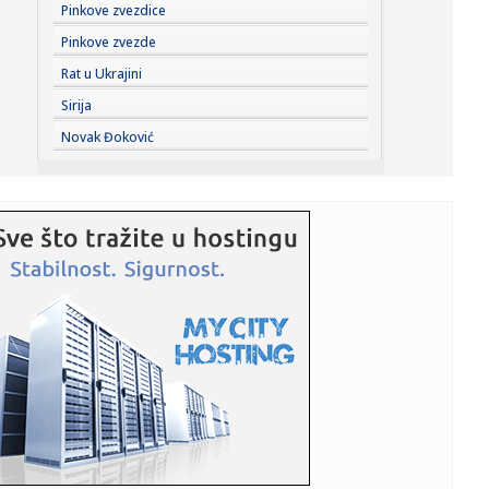
17:27:
Francuska ponovo strepi od vatrenog pakla! Upaljen
Pinkove zvezdice
crveni alarm, ...
Pinkove zvezde
17:24:
Nemačke pokrajine ukidaju zabranu vožnje kamiona
Rat u Ukrajini
nedeljom zbog ...
Sirija
17:23:
Niš slavi Svetog Pantelejmona: Slava gradske opštine koja
Novak Đoković
nosi ...
17:23:
Simeone stavio tačku na priču o Alvarezu! Prošli smo kroz
sli...
17:20:
"Heroin i kokain" – objašnjena tragedija i smrt NBA igrača
17:20:
"Lebrona se niko ne boji – Majkl Džordan je GOAT" VIDEO
17:19:
Kumulativna prodaja BMW-a Serije 3 u Kini premašila 2
miliona je...
17:18:
Raketa pogodila tanker u Ormuskom moreuzu
17:13:
Svet srlja u novi rat?; Primirje pred potpunim krahom