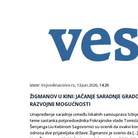
Izvor:
VojvodinaUzivo.rs
,
13.Jun.2026
, 14:26
ŽIGMANOV U KINI: JAČANJE SARADNJE GRADO
RAZVOJNE MOGUĆNOSTI
Unapređenje saradnje između lokalnih samouprava Srbije i 
teme sastanka potpredsednika Pokrajinske vlade Tomisl
Šenjanga Liu Kebinom Sagovornici su ocenili da ovakvi kon
odnosa dve prijateljske države. Žigmanov je ocenio da […