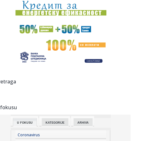
17:38:
GO SNS Novi Sad: Osuđujemo monstruozne pretnje
gradonačelniku M...
17:38:
Britni Spirs slomljena - otkrila šta joj je rekao sin: "Osećam
...
17:36:
Осуђујемо монструозне претње ...
17:34:
Đokić od heroja do veta za nekoliko meseci; "Studentska
lista" ...
17:34:
Šta je kome donela poseta Zelenskog Srbiji: BBC analiza
retraga
17:33:
Radojević ušao u "klub 100": Navijač Zvezde nagrađen za
dugog...
 fokusu
17:29:
Detour prvi put u Bašti KST-a 3. septembra
U FOKUSU
KATEGORIJE
ARHIVA
17:27:
Mislila da je srela Vučića, a onda iznela bizarnu teoriju:
Blok...
Coronavirus