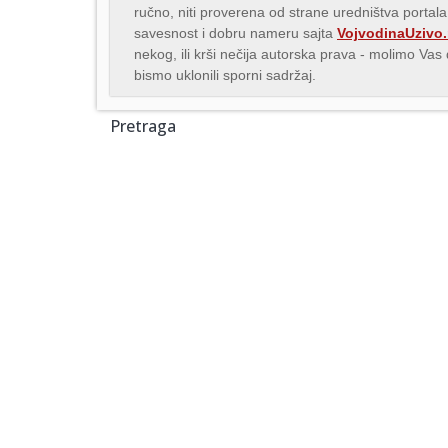
ručno, niti proverena od strane uredništva portala
savesnost i dobru nameru sajta
VojvodinaUzivo.
nekog, ili krši nečija autorska prava - molimo Va
bismo uklonili sporni sadržaj.
Pretraga