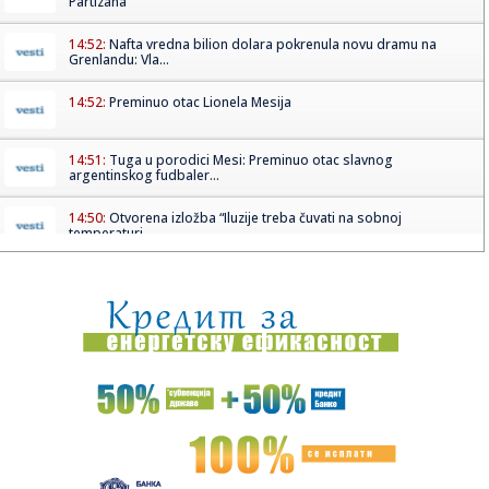
Partizana"
14:52:
Nafta vredna bilion dolara pokrenula novu dramu na
Grenlandu: Vla...
14:52:
Preminuo otac Lionela Mesija
14:51:
Tuga u porodici Mesi: Preminuo otac slavnog
argentinskog fudbaler...
14:50:
Otvorena izložba “Iluzije treba čuvati na sobnoj
temperaturi...
14:49:
Dubai u centru kripto-afere od četiri milijarde dolara: SAD
tvrd...
14:47:
VELIKA TUGA U PORODICI MESI: Preminuo čovek koji je bio
uz Lea o...
14:45:
Humanitarni ponedeljak na Štrandu 10. avgusta: Posetioci
će mo...
14:45:
Veliki zaokret u Mađarskoj: Tisa za predsednika
kandidovala čov...