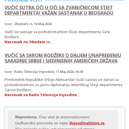
VUČIĆ SUTRA OČI U OČI SA ZVANIČNICOM STEJT
DEPARTMENTA! VAŽAN SASTANAK U BEOGRADU
Izvor:
24sedam.rs
, 10.Maj.2026
Vučić se sastaje sa podsekretarkom Stejt departmenta Sare
Rodžers
Nastavak na 24sedam.rs...
VUČIĆ SA SAROM RODŽERS O DALJEM UNAPREĐENJU
SARADNJE SRBIJE I SJEDINJENIH AMERIČKIH DRŽAVA
Izvor:
Radio Televizija Vojvodine
,
11.Maj.2026
, 04:30
Predsednik Republike Srbije Aleksandar Vučić sastao se danas sa
podsekretarkom za javnu diplomatiju američkog Stejt departmenta
Sarom Rodžers.
Nastavak na Radio Televizija Vojvodine...
Napomena:
Ova vest je automatizovano
(softverski) preuzeta sa sajta
VojvodinaUzivo.rs
.
Nije preneta ručno, niti proverena od strane