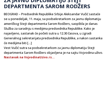
DEPARTMENTA SAROM RODŽERS
BEOGRAD – Predsednik Republike Srbije Aleksandar Vučić sastaće
se u ponedeljak, 11. maja, sa podsekretarkom za javnu diplomatiju
američkog Stejt departmenta Sarom Rodžers, saopštila je danas
Služba za saradnju s medijima predsednika Republike. Kako je
najavljeno, sastanak će početi sutra u 12.30 časova, u zgradi
Generalnog sekretarijata predsednika Republike, a nakon sastanka
će medijima biti […]
Vest Vučić sutra sa podsekretarkom za javnu diplomatiju Stejt
departmenta Sarom Rodžers objavljena je na sajtu Vojvodina uživo.
Nastavak na VojvodinaUzivo.rs...