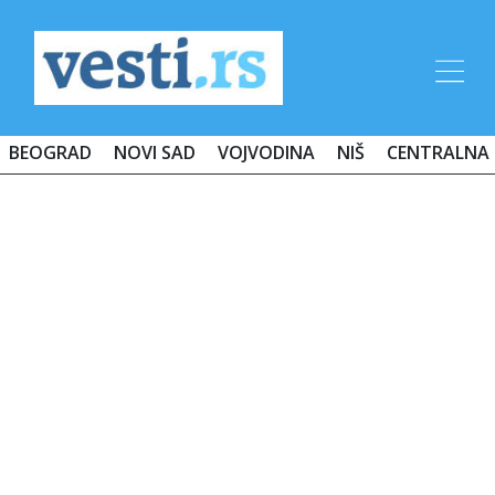
BEOGRAD
NOVI SAD
VOJVODINA
NIŠ
CENTRALNA 