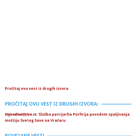
Pročitaj ovu vest iz drugih izvora
PROČITAJ OVU VEST IZ DRUGIH IZVORA:
VojvodinaUzivo.rs
: Služba patrijarha Porfirija povodom spaljivanja
moštiju Svetog Save na Vračaru
POVEZANE VESTI