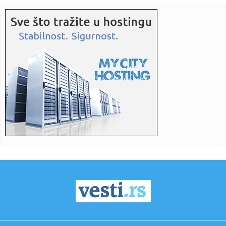
zagrebačkog...
14:34:
Prekinuta sjednica u Prištini: Poslanica jajima gađala Kurtija
...
14:34:
Nakon višednevne borbe: Ugašena sva požarišta u
Trebinju
14:34:
Primljen u bolnicu sa 6,2 promila alkohola u krvi: "Ne
pamtim ov...
14:34:
Vučić nakon sastanka sa Zelenskim: Srbija podržava
teritorijal...
14:34:
Tisa nominovala bivšeg predsednika Vrhovnog suda za
predsednika ...
14:30:
Nikki Sixx o korišćenju pratećih snimaka na koncertima
Motley ...
14:30:
Luksuzne sandale koje osvajaju ljeto 2026: Ovi modeli su
najpože...
14:29:
Požar kod Konjica i dalje aktivan VIDEO