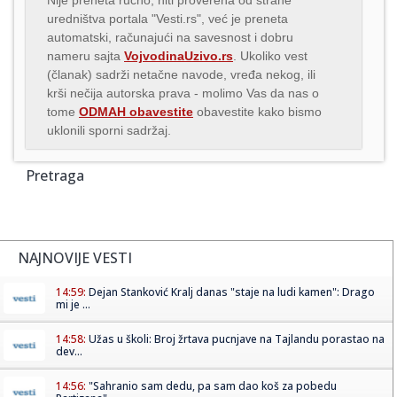
uredništva portala "Vesti.rs", već je preneta
automatski, računajući na savesnost i dobru
nameru sajta
VojvodinaUzivo.rs
. Ukoliko vest
(članak) sadrži netačne navode, vređa nekog, ili
krši nečija autorska prava - molimo Vas da nas o
tome
ODMAH obavestite
obavestite kako bismo
uklonili sporni sadržaj.
Pretraga
NAJNOVIJE VESTI
14:59:
Dejan Stanković Kralj danas "staje na ludi kamen": Drago
mi je ...
14:58:
Užas u školi: Broj žrtava pucnjave na Tajlandu porastao na
dev...
14:56:
"Sahranio sam dedu, pa sam dao koš za pobedu