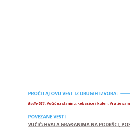
PROČITAJ OVU VEST IZ DRUGIH IZVORA:
Radio 021
: Vučić uz slaninu, kobasice i kulen: Vratio sa
POVEZANE VESTI
VUČIĆ: HVALA GRAĐANIMA NA PODRŠCI, PO