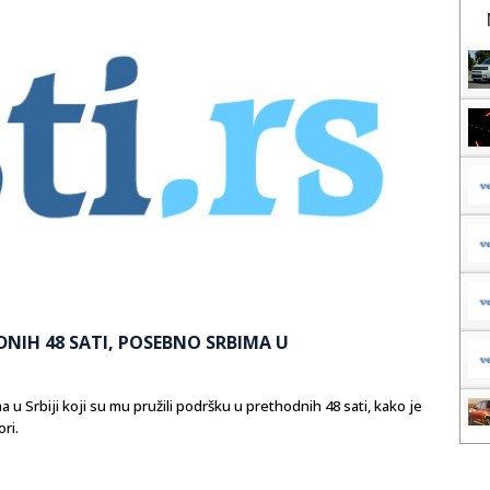
DNIH 48 SATI, POSEBNO SRBIMA U
u Srbiji koji su mu pružili podršku u prethodnih 48 sati, kako je
ri.