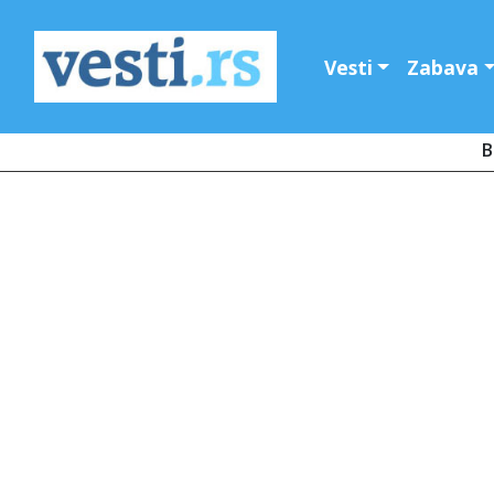
Vesti
Zabava
B