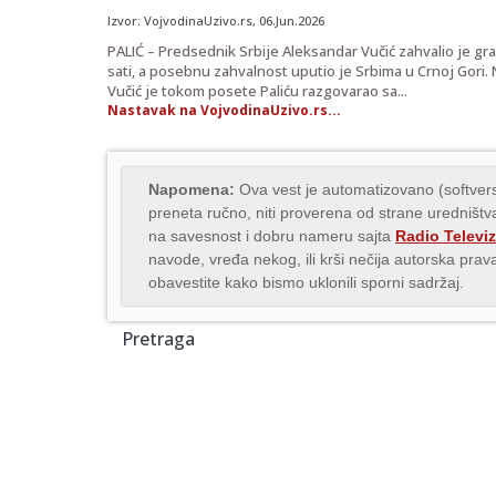
Izvor:
VojvodinaUzivo.rs
, 06.Jun.2026
PALIĆ – Predsednik Srbije Aleksandar Vučić zahvalio je gr
sati, a posebnu zahvalnost uputio je Srbima u Crnoj Gori.
Vučić je tokom posete Paliću razgovarao sa...
Nastavak na VojvodinaUzivo.rs...
Napomena:
Ova vest je automatizovano (softvers
preneta ručno, niti proverena od strane uredništva
na savesnost i dobru nameru sajta
Radio Televiz
navode, vređa nekog, ili krši nečija autorska pr
obavestite kako bismo uklonili sporni sadržaj.
Pretraga