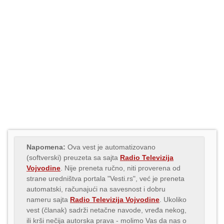
Napomena:
Ova vest je automatizovano
(softverski) preuzeta sa sajta
Radio Televizija
Vojvodine
. Nije preneta ručno, niti proverena od
strane uredništva portala "Vesti.rs", već je preneta
automatski, računajući na savesnost i dobru
nameru sajta
Radio Televizija Vojvodine
. Ukoliko
vest (članak) sadrži netačne navode, vređa nekog,
ili krši nečija autorska prava - molimo Vas da nas o