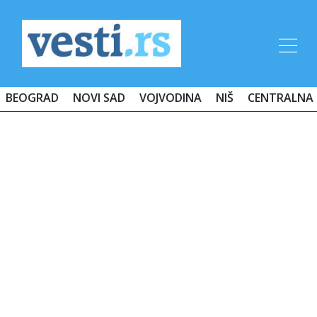
BEOGRAD
NOVI SAD
VOJVODINA
NIŠ
CENTRALNA 