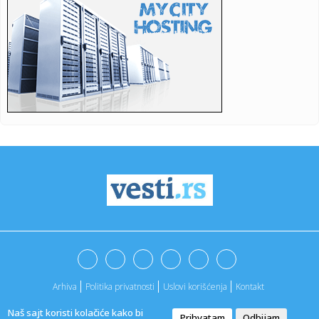
07:55:
Malo ko je znao: Evo šta od škole ima Bora Santana!
07:52:
Nova eskalacija na istoku: Snažan udar na Odesu;
Proglašena vaz...
07:51:
Šta se dešava sa mozgom kada ne unosite dovoljno
masti?
07:50:
"Zmajice" se okupile u Mostaru: Pripreme za Mediteranske
igre
07:50:
Vatra ne posustaje: Deliblatska peščara i dalje u plamenu,
Šum...
07:44:
Debi iz snova za bivšeg igrača Zvezde: Dva gola i
asistencija u...
07:42:
Blokaderi "vetirali" svoje kandidate: Na spisku za
izbacivanje i ...
Arhiva
Politika privatnosti
Uslovi korišćenja
Kontakt
07:41:
Severna Koreja preporučuje supu od psećeg mesa kao lek
protiv v...
Naš sajt koristi kolačiće kako bi
Prihvatam
Odbijam