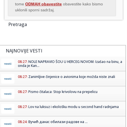
tome
ODMAH obavestite
obavestite kako bismo
uklonili sporni sadržaj.
Pretraga
NAJNOVIJE VESTI
08:27:
NOLE NAPRAVIO ŠOU U HERCEG NOVOM: Izašao na binu, a
onda je Kan...
08:27:
Zanimljive činjenice o avionima koje možda niste znali
08:27:
Pismo čitalaca: Stop krivolovu na prepelicu
08:27:
Lov na luksuz i ekološku modu u second hand radnjama
08:24:
Вучић данас обилази радове на ...