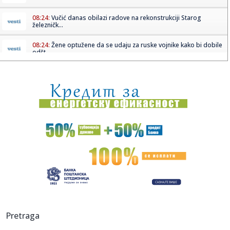
08:24:
Vučić danas obilazi radove na rekonstrukciji Starog
železničk...
08:24:
Žene optužene da se udaju za ruske vojnike kako bi dobile
odšt...
08:24:
Brutalno udarila protivnicu, pa zapalila mreže objavom:
"Privile...
08:18:
Republika Srpska bilježi pad inflacije, šta nas očekuje u
dalj...
08:18:
Fidan: Sporazum Turske, Pakistana i S. Arabije isti kao
NATO spor...
08:18:
Sombor: Deo Sombora 11. avgusta bez struje
08:18:
Od De Pola za Mesija – dirljiv trenutak u Majamiju VIDEO
08:13:
Požar i dalje gori u Deliblatskoj peščari, sprečeno da
Pretraga
zahvat...