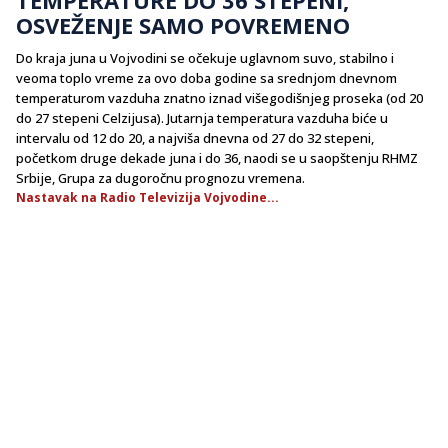
OSVEŽENJE SAMO POVREMENO
Do kraja juna u Vojvodini se očekuje uglavnom suvo, stabilno i
veoma toplo vreme za ovo doba godine sa srednjom dnevnom
temperaturom vazduha znatno iznad višegodišnjeg proseka (od 20
do 27 stepeni Celzijusa). Jutarnja temperatura vazduha biće u
intervalu od 12 do 20, a najviša dnevna od 27 do 32 stepeni,
početkom druge dekade juna i do 36, naodi se u saopštenju RHMZ
Srbije, Grupa za dugoročnu prognozu vremena.
Nastavak na Radio Televizija Vojvodine...