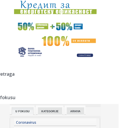
00:03:
Na današnji dan, 8. avgust
00:03:
Volkswagen menja poslovnu strategiju u SAD
23:51:
PARTIZAN TRLJA RUKE: Transfer Saše Lukića doneo crno-
belima 300...
23:48:
Otišao iz Arsenala pre nego što su podigli trofej – vratio
se...
23:47:
Srpkinje pronašle novčanik u Čanju, pa uradile nešto što je
retraga
...
23:46:
Detalji drame na nemačkom aerodromu: Vozač nogom
izbacio dron s...
 fokusu
23:42:
Kraj za Aleksandru i Anu: Eliminisane već na startu
U FOKUSU
KATEGORIJE
ARHIVA
23:35:
"Nema lakih utakmica, ali mi smo Vojvodina"
Coronavirus