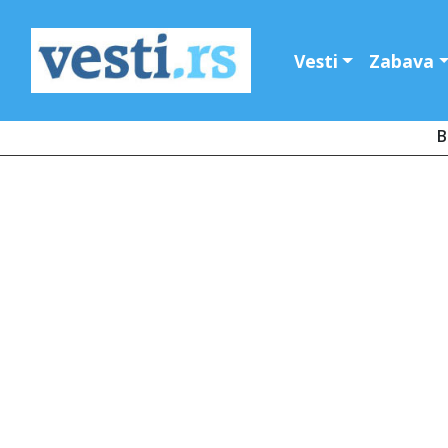
Vesti
Zabava
B