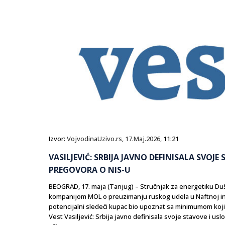
Izvor:
VojvodinaUzivo.rs
,
17.Maj.2026
, 11:21
VASILJEVIĆ: SRBIJA JAVNO DEFINISALA SVOJE
PREGOVORA O NIS-U
BEOGRAD, 17. maja (Tanjug) – Stručnjak za energetiku Duša
kompanijom MOL o preuzimanju ruskog udela u Naftnoj indus
potencijalni sledeći kupac bio upoznat sa minimumom koji 
Vest Vasiljević: Srbija javno definisala svoje stavove i us