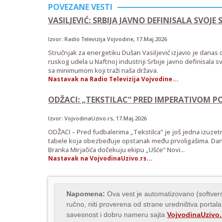
POVEZANE VESTI
VASILJEVIĆ: SRBIJA JAVNO DEFINISALA SVOJ
Izvor:
Radio Televizija Vojvodine
, 17.Maj.2026
Stručnjak za energetiku Dušan Vasiljević izjavio je dana
ruskog udela u Naftnoj industriji Srbije javno definisala s
sa minimumom koji traži naša država.
Nastavak na Radio Televizija Vojvodine...
ODŽACI: „TEKSTILAC“ PRED IMPERATIVOM PO
Izvor:
VojvodinaUzivo.rs
, 17.Maj.2026
ODŽACI – Pred fudbalerima „Tekstilca“ je još jedna izuzet
tabele koja obezbeđuje opstanak među prvoligašima. Dana
Branka Mirjačića dočekuju ekipu „Ušće“ Novi...
Nastavak na VojvodinaUzivo.rs...
Napomena:
Ova vest je automatizovano (softvers
ručno, niti proverena od strane uredništva portala
savesnost i dobru nameru sajta
VojvodinaUzivo.