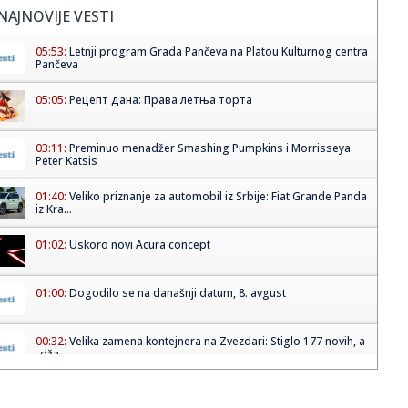
NAJNOVIJE VESTI
05:53:
Letnji program Grada Pančeva na Platou Kulturnog centra
Pančeva
05:05:
Рецепт дана: Права летња торта
03:11:
Preminuo menadžer Smashing Pumpkins i Morrisseya
Peter Katsis
01:40:
Veliko priznanje za automobil iz Srbije: Fiat Grande Panda
iz Kra...
01:02:
Uskoro novi Acura concept
01:00:
Dogodilo se na današnji datum, 8. avgust
00:32:
Velika zamena kontejnera na Zvezdari: Stiglo 177 novih, a
„dža...
00:16:
Singapur ima plan za borbu protiv paklenih vrućina: Ovako
hoće ...