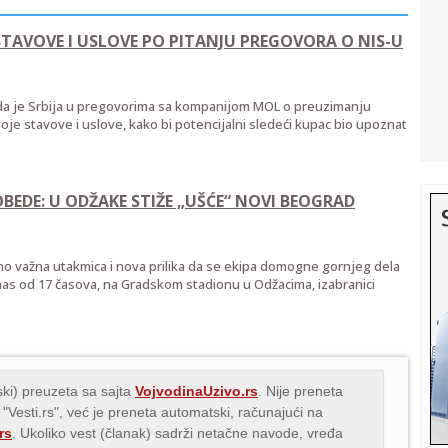
E STAVOVE I USLOVE PO PITANJU PREGOVORA O NIS-U
s da je Srbija u pregovorima sa kompanijom MOL o preuzimanju
voje stavove i uslove, kako bi potencijalni sledeći kupac bio upoznat
BEDE: U ODŽAKE STIŽE „UŠĆE“ NOVI BEOGRAD
no važna utakmica i nova prilika da se ekipa domogne gornjeg dela
s od 17 časova, na Gradskom stadionu u Odžacima, izabranici
ki) preuzeta sa sajta
VojvodinaUzivo.rs
. Nije preneta
 "Vesti.rs", već je preneta automatski, računajući na
rs
. Ukoliko vest (članak) sadrži netačne navode, vređa