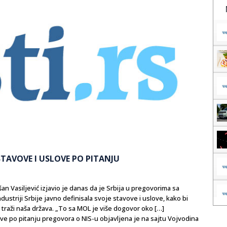
 STAVOVE I USLOVE PO PITANJU
n Vasiljević izjavio je danas da je Srbija u pregovorima sa
triji Srbije javno definisala svoje stavove i uslove, kako bi
traži naša država. „To sa MOL je više dogovor oko […]
love po pitanju pregovora o NIS-u objavljena je na sajtu Vojvodina