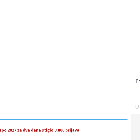
P
U
kspo 2027 za dva dana stiglo 3.800 prijava