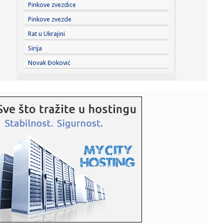
23:33:
Ribakina sigurna u Torontu
Pinkove zvezdice
Pinkove zvezde
23:32:
Brenin potez posle pada razbesneo javnost: Devojka joj
Rat u Ukrajini
pružila r...
Sirija
23:29:
Američki Senat usvojio zakon o sankcijama Rusiji usmjeren
Novak Đoković
na ene...
23:27:
Hitno se oglasili Rusi: "Provokacija!"
23:25:
MUP: Aktivna četiri veća požara, najveći izbio u mestu
Šumar...
23:24:
Ako ste planirali da kupite polovan automobil u Nemačkoj,
pogled...
23:22:
KAKVA PORUKA PRED NASTAVAK SEZONE: Srbija nadigrala
Rusiju posle ...
23:21:
Nestao nakit vrijedan 10.000 evra: Snimak otkrio krajnje
neobičn...
23:21:
Krvoproliće u Gracu: Turčin izbo muškarca iz BiH i još
dvojic...