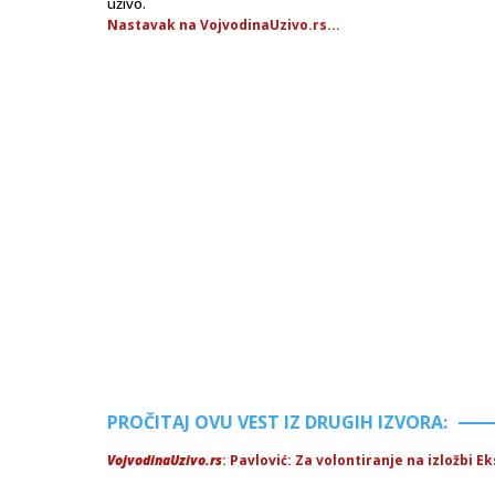
uživo.
Nastavak na VojvodinaUzivo.rs...
PROČITAJ OVU VEST IZ DRUGIH IZVORA:
VojvodinaUzivo.rs
: Pavlović: Za volontiranje na izložbi E