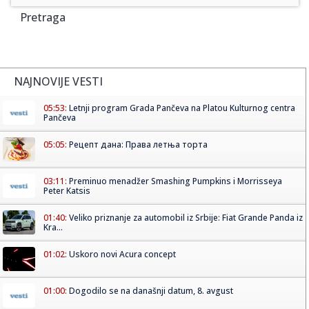
Pretraga
NAJNOVIJE VESTI
05:53:
Letnji program Grada Pančeva na Platou Kulturnog centra
Pančeva
05:05:
Рецепт дана: Права летња торта
03:11:
Preminuo menadžer Smashing Pumpkins i Morrisseya
Peter Katsis
01:40:
Veliko priznanje za automobil iz Srbije: Fiat Grande Panda iz
Kra...
01:02:
Uskoro novi Acura concept
01:00:
Dogodilo se na današnji datum, 8. avgust