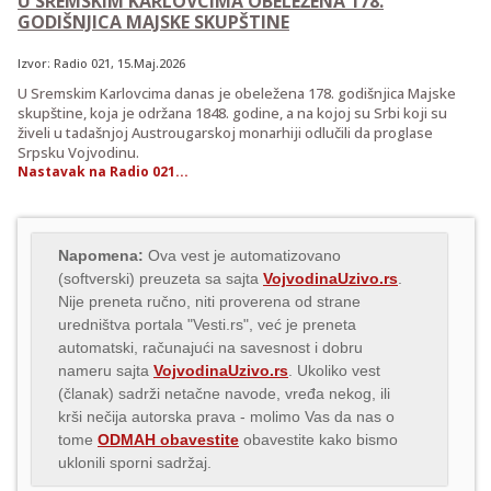
U SREMSKIM KARLOVCIMA OBELEŽENA 178.
GODIŠNJICA MAJSKE SKUPŠTINE
Izvor:
Radio 021
, 15.Maj.2026
U Sremskim Karlovcima danas je obeležena 178. godišnjica Majske
skupštine, koja je održana 1848. godine, a na kojoj su Srbi koji su
živeli u tadašnjoj Austrougarskoj monarhiji odlučili da proglase
Srpsku Vojvodinu.
Nastavak na Radio 021...
Napomena:
Ova vest je automatizovano
(softverski) preuzeta sa sajta
VojvodinaUzivo.rs
.
Nije preneta ručno, niti proverena od strane
uredništva portala "Vesti.rs", već je preneta
automatski, računajući na savesnost i dobru
nameru sajta
VojvodinaUzivo.rs
. Ukoliko vest
(članak) sadrži netačne navode, vređa nekog, ili
krši nečija autorska prava - molimo Vas da nas o
tome
ODMAH obavestite
obavestite kako bismo
uklonili sporni sadržaj.