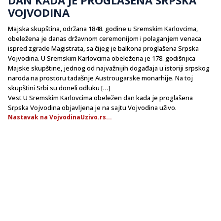
VOJVODINA
Majska skupština, održana 1848. godine u Sremskim Karlovcima,
obeležena je danas državnom ceremonijom i polaganjem venaca
ispred zgrade Magistrata, sa čijeg je balkona proglašena Srpska
Vojvodina. U Sremskim Karlovcima obeležena je 178. godišnjica
Majske skupštine, jednog od najvažnijih događaja u istoriji srpskog
naroda na prostoru tadašnje Austrougarske monarhije. Na toj
skupštini Srbi su doneli odluku […]
Vest U Sremskim Karlovcima obeležen dan kada je proglašena
Srpska Vojvodina objavljena je na sajtu Vojvodina uživo.
Nastavak na VojvodinaUzivo.rs...