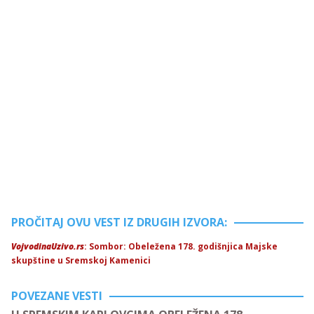
PROČITAJ OVU VEST IZ DRUGIH IZVORA:
VojvodinaUzivo.rs
: Sombor: Obeležena 178. godišnjica Majske
skupštine u Sremskoj Kamenici
POVEZANE VESTI