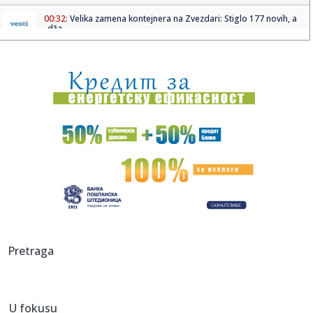
00:32:
Velika zamena kontejnera na Zvezdari: Stiglo 177 novih, a
„dža...
00:16:
Singapur ima plan za borbu protiv paklenih vrućina: Ovako
hoće ...
00:03:
Na današnji dan, 8. avgust
00:03:
Volkswagen menja poslovnu strategiju u SAD
23:51:
PARTIZAN TRLJA RUKE: Transfer Saše Lukića doneo crno-
belima 300...
23:48:
Otišao iz Arsenala pre nego što su podigli trofej – vratio
se...
23:47:
Srpkinje pronašle novčanik u Čanju, pa uradile nešto što je
Pretraga
...
23:46:
Detalji drame na nemačkom aerodromu: Vozač nogom
izbacio dron s...
U fokusu