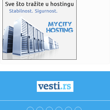
11:45:
Skandalozna izjava predsednika DS: Milivojević najavio
koncerte ...
11:44:
Naučnici usavršili novi instrument za posmatranje
pomračenja S...
11:44:
Uhapšen zbog krađe novca od posjetilaca bazena
11:44:
Pojačan saobraćaj na izlazu iz BiH: Gužve na više graničnih
...
11:44:
ERS pozvao građane da racionalno troše struju: Posebno
istakli ...
11:44:
Šestorka napala muškarca u Laktašima, troje povrijeđeno u
suk...
11:44:
Ðani ostao bez zuba, oglasio se iz lifta: "Ode kec"
11:44:
Pronađeno tijelo muškarca u Zenici
11:44:
Barbarez pred izazovom: Četiri utakmice u deset dana