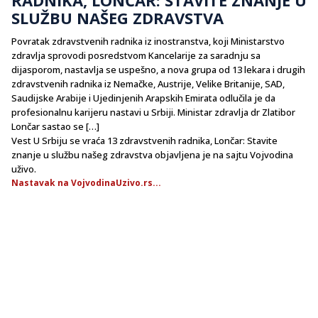
SLUŽBU NAŠEG ZDRAVSTVA
Povratak zdravstvenih radnika iz inostranstva, koji Ministarstvo
zdravlja sprovodi posredstvom Kancelarije za saradnju sa
dijasporom, nastavlja se uspešno, a nova grupa od 13 lekara i drugih
zdravstvenih radnika iz Nemačke, Austrije, Velike Britanije, SAD,
Saudijske Arabije i Ujedinjenih Arapskih Emirata odlučila je da
profesionalnu karijeru nastavi u Srbiji. Ministar zdravlja dr Zlatibor
Lončar sastao se […]
Vest U Srbiju se vraća 13 zdravstvenih radnika, Lončar: Stavite
znanje u službu našeg zdravstva objavljena je na sajtu Vojvodina
uživo.
Nastavak na VojvodinaUzivo.rs...