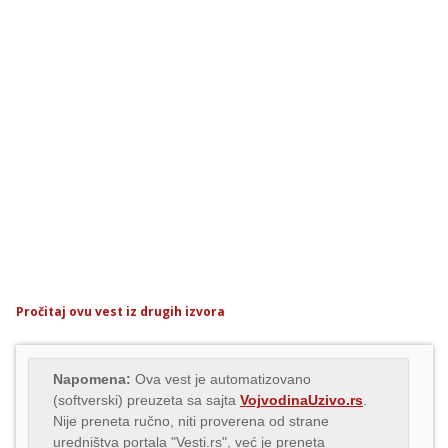
Pročitaj ovu vest iz drugih izvora
Napomena:
Ova vest je automatizovano
(softverski) preuzeta sa sajta
VojvodinaUzivo.rs
.
Nije preneta ručno, niti proverena od strane
uredništva portala "Vesti.rs", već je preneta