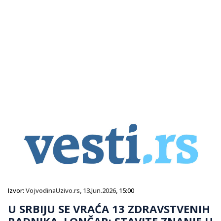
Izvor:
VojvodinaUzivo.rs
,
13.Jun.2026
, 15:00
U SRBIJU SE VRAĆA 13 ZDRAVSTVENIH
RADNIKA, LONČAR: STAVITE ZNANJE U