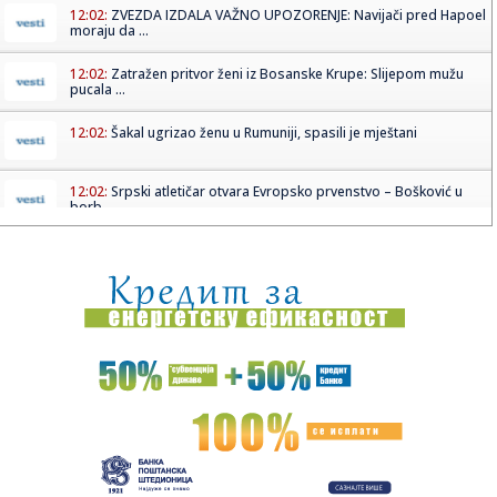
12:02:
ZVEZDA IZDALA VAŽNO UPOZORENJE: Navijači pred Hapoel
moraju da ...
12:02:
Zatražen pritvor ženi iz Bosanske Krupe: Slijepom mužu
pucala ...
12:02:
Šakal ugrizao ženu u Rumuniji, spasili je mještani
12:02:
Srpski atletičar otvara Evropsko prvenstvo – Bošković u
borb...
12:00:
Tajna ormara Šarliz Teron i šta je u njemu pronašao
Kristofer ...
12:00:
Vučić: Preko 100 prijava na portalu „Ko si bre, ti“ za Prij...
11:58:
Kultni kvart najposećenijeg grada u Evropi postao je
"zombi zona...
11:56:
"Dvaput smo ga ubili": Mitić je bio četvrta žrtva Belivukovog
...
11:54:
Šta je bio razlog posete?