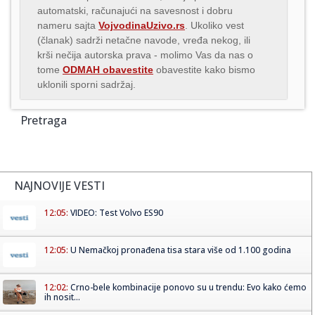
automatski, računajući na savesnost i dobru
nameru sajta
VojvodinaUzivo.rs
. Ukoliko vest
(članak) sadrži netačne navode, vređa nekog, ili
krši nečija autorska prava - molimo Vas da nas o
tome
ODMAH obavestite
obavestite kako bismo
uklonili sporni sadržaj.
Pretraga
NAJNOVIJE VESTI
12:05:
VIDEO: Test Volvo ES90
12:05:
U Nemačkoj pronađena tisa stara više od 1.100 godina
12:02:
Crno-bele kombinacije ponovo su u trendu: Evo kako ćemo
ih nosit...