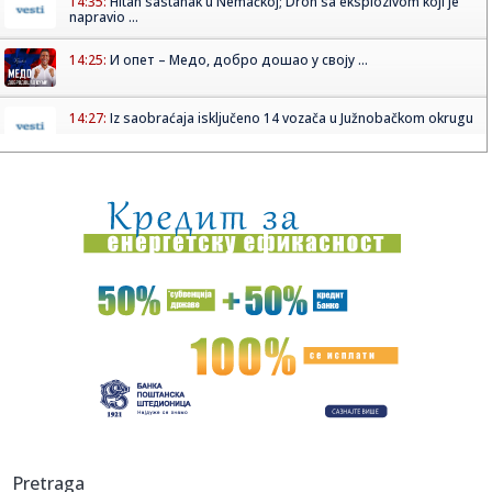
14:35:
Hitan sastanak u Nemačkoj; Dron sa eksplozivom koji je
napravio ...
14:25:
И опет – Медо, добро дошао у своју ...
14:27:
Iz saobraćaja isključeno 14 vozača u Južnobačkom okrugu
14:27:
Tramp javno odbio Zelenskog: Nema više raketa za vas,
potrebne s...
14:26:
Prvi put viđeni vrtlozi na Suncu: Naučnici rešavaju misteriju
...
14:24:
Znakovi da vaš pas možda pati od artritisa
14:24:
Španija zaprijetila Italiji kontramjerama
14:24:
Zatražen pritvor uhapšenima u akciji "Trasa"
14:24:
Stabilnije vodosnabdijevanje sjevera Banjaluke od 15.
Pretraga
avgusta