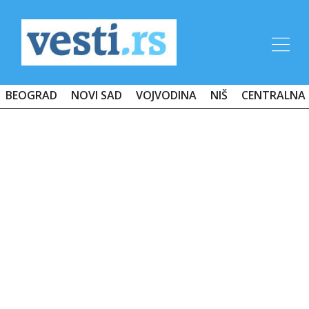
BEOGRAD
NOVI SAD
VOJVODINA
NIŠ
CENTRALNA 