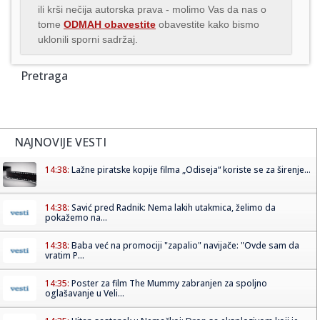
ili krši nečija autorska prava - molimo Vas da nas o
tome
ODMAH obavestite
obavestite kako bismo
uklonili sporni sadržaj.
Pretraga
NAJNOVIJE VESTI
14:38:
Lažne piratske kopije filma „Odiseja“ koriste se za širenje...
14:38:
Savić pred Radnik: Nema lakih utakmica, želimo da
pokažemo na...
14:38:
Baba već na promociji "zapalio" navijače: "Ovde sam da
vratim P...
14:35:
Poster za film The Mummy zabranjen za spoljno
oglašavanje u Veli...