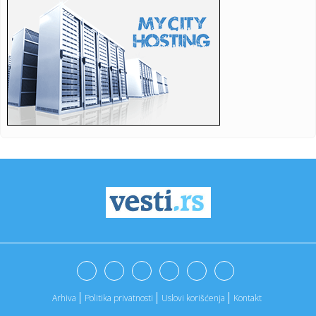
14:23:
Siti odbio Barsu – odredio cenu za Rodrija
14:22:
Vozač saniteta Mario Ilić nastavlja oporavak u Vranju
14:21:
VELIKO IZNENAĐENJE: Vratio se Donatas Motiejunas!
14:21:
Cene goriva u Srbiji, 7. avgust 2026.
14:21:
Putin je sazvao sastanak i izdao naređenje
14:18:
Део Телепа без воде до 15 часова
14:17:
Šaka blokadera maltretira građane u Novom Sadu
FOTO/VIDEO
14:16:
Filip Kostić potpisao ugovor sa PSV-om
Arhiva
Politika privatnosti
Uslovi korišćenja
Kontakt
14:16:
"Pijetlovi" ostaju bez kapitena?