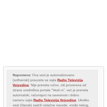
Napomena:
Ova vest je automatizovano
(softverski) preuzeta sa sajta
Radio Televizija
Vojvodine
. Nije preneta ručno, niti proverena od
strane uredništva portala "Vesti.rs", već je preneta
automatski, računajući na savesnost i dobru
nameru sajta
Radio Televizija Vojvodine
. Ukoliko
vest (članak) sadrži netačne navode, vređa nekog,