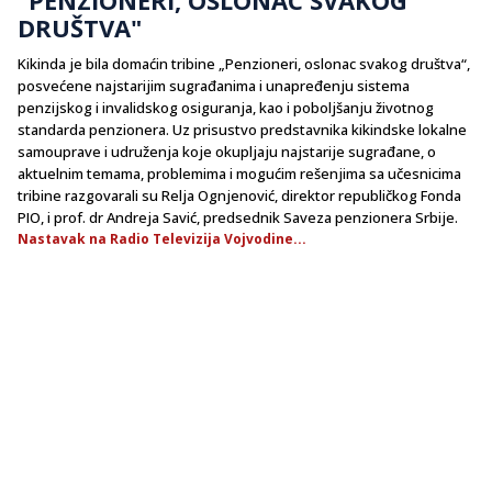
DRUŠTVA"
Kikinda je bila domaćin tribine „Penzioneri, oslonac svakog društva“,
posvećene najstarijim sugrađanima i unapređenju sistema
penzijskog i invalidskog osiguranja, kao i poboljšanju životnog
standarda penzionera. Uz prisustvo predstavnika kikindske lokalne
samouprave i udruženja koje okupljaju najstarije sugrađane, o
aktuelnim temama, problemima i mogućim rešenjima sa učesnicima
tribine razgovarali su Relja Ognjenović, direktor republičkog Fonda
PIO, i prof. dr Andreja Savić, predsednik Saveza penzionera Srbije.
Nastavak na Radio Televizija Vojvodine...