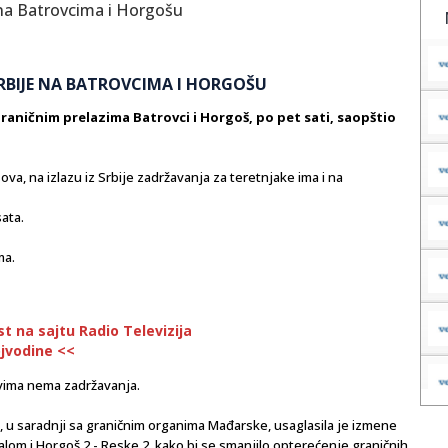
 SRBIJE NA BATROVCIMA I HORGOŠU
graničnim prelazima Batrovci i Horgoš, po pet sati, saopštio
va, na izlazu iz Srbije zadržavanja za teretnjake ima i na
sata.
ma.
st na sajtu Radio Televizija
jvodine <<
evima nema zadržavanja.
e, u saradnji sa graničnim organima Mađarske, usaglasila je izmene
lom i Horgoš 2 - Reske 2, kako bi se smanjilo opterećenje graničnih