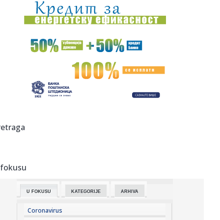
09:23:
KOSTOV NA IZLAZNIM VRATIMA: Velikan baš zagrizao za
Zvezdinog bi...
09:21:
Без воде Петроварадинска тврђава
09:20:
SRCE Vranje: Sport u istorijskoj krizi
09:19:
Bez vode Petrovardinska tvrđava
09:19:
Usporava rast cena nekretnina u Nemačkoj – evo gde su
retraga
stanovi...
09:19:
Španci stižu u pomoć Bugarskoj i Rumuniji
 fokusu
09:16:
КК “АПАТИН” СЕ ПОЈАЧАВА! АРНАУТ ...
U FOKUSU
KATEGORIJE
ARHIVA
09:18:
Srbija budući most Evrope: Zelenski i Vučić otvaraju vrata
nov...
Coronavirus