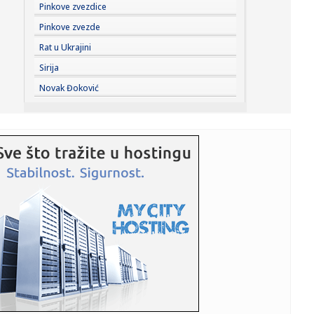
09:16:
Ekipe JKP Naissus i po vrelom danu na terenu: Radovi na
Pinkove zvezdice
mreži ...
Pinkove zvezde
09:12:
Crveni meteo alarm za jug Srbije: U Vranju cisterna sa
Rat u Ukrajini
pijaćom v...
Sirija
09:12:
Lids srušio rekord – zbog rezervnog golmana Sitija!
Novak Đoković
09:12:
Snažan zemljotres u Hrvatskoj; "Osetio sam udar u
krevetu. Usled...
09:11:
Ormuz (ne)prohodan
09:09:
Još teže do američkog državljanstva
09:06:
Požar u Ibarskoj klisuri još uvek besni
09:05:
Kursevi nege lepote u Akademiji Oxford - započnite obuku
za zani...
09:04:
Dežurne apoteke do 10. avgusta