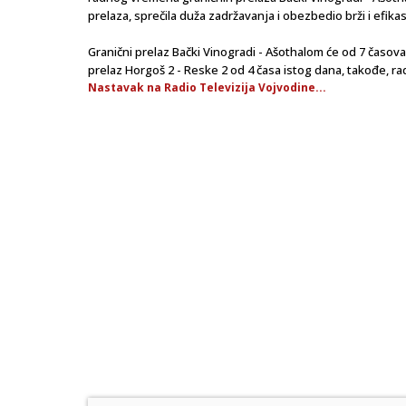
prelaza, sprečila duža zadržavanja i obezbedio brži i efika
Granični prelaz Bački Vinogradi - Ašothalom će od 7 časova
prelaz Horgoš 2 - Reske 2 od 4 časa istog dana, takođe, ra
Nastavak na Radio Televizija Vojvodine...