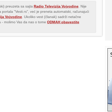
ki) preuzeta sa sajta
Radio Televizija Vojvodine
. Nije
 portala "Vesti.rs", već je preneta automatski, računajući
ija Vojvodine
. Ukoliko vest (članak) sadrži netačne
ava - molimo Vas da nas o tome
ODMAH obavestite