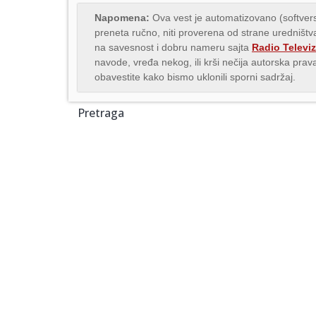
Napomena:
Ova vest je automatizovano (softvers
preneta ručno, niti proverena od strane uredništva
na savesnost i dobru nameru sajta
Radio Televiz
navode, vređa nekog, ili krši nečija autorska pr
obavestite kako bismo uklonili sporni sadržaj.
Pretraga