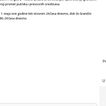
sniji promet putnika i prevoznih sredstava.
 1. maja ove godine biti otvoren 24 časa dnevno, dok će Granični
diti 24 časa dnevno.
P
U