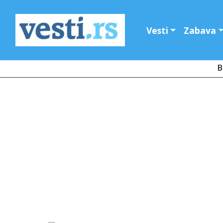
Vesti
Zabava
B