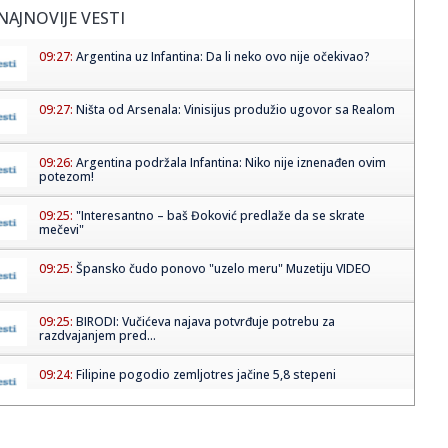
NAJNOVIJE VESTI
09:27:
Argentina uz Infantina: Da li neko ovo nije očekivao?
09:27:
Ništa od Arsenala: Vinisijus produžio ugovor sa Realom
09:26:
Argentina podržala Infantina: Niko nije iznenađen ovim
potezom!
09:25:
"Interesantno – baš Đoković predlaže da se skrate
mečevi"
09:25:
Špansko čudo ponovo "uzelo meru" Muzetiju VIDEO
09:25:
BIRODI: Vučićeva najava potvrđuje potrebu za
razdvajanjem pred...
09:24:
Filipine pogodio zemljotres jačine 5,8 stepeni
09:23:
Brat Anđeline Džoli priznao da je gej: Oglasio se pismom
sa biv...