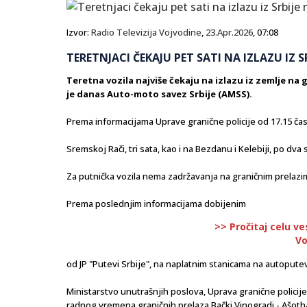
Izvor:
Radio Televizija Vojvodine
,
23.Apr.2026
, 07:08
TERETNJACI ČEKAJU PET SATI NA IZLAZU IZ
Teretna vozila najviše čekaju na izlazu iz zemlje na 
je danas Auto-moto savez Srbije (AMSS).
Prema informacijama Uprave granične policije od 17.15 časo
Sremskoj Rači, tri sata, kao i na Bezdanu i Kelebiji, po dva 
Za putnička vozila nema zadržavanja na graničnim prelazi
Prema poslednjim informacijama dobijenim
>> Pročitaj celu ve
Vo
od JP "Putevi Srbije", na naplatnim stanicama na autoput
Ministarstvo unutrašnjih poslova, Uprava granične policij
radnog vremena graničnih prelaza Bački Vinogradi - Ašotha